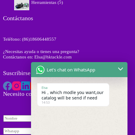
o
Herramientas
5
u
p
o
d
c
r
s
u
t
o
Contáctanos
c
o
d
t
s
u
o
c
s
Teléfono: (86)18606448557
t
o
¿Necesitas ayuda o tienes una pregunta?
s
Contáctanos en: Elsa@hktackle.com
Let's chat on WhatsApp
Suscribirse a HK Tackle
Elsa
Hi，which modle you want,our
Necesito cotización
catalog will be send if need
14:53
N
o
m
W
b