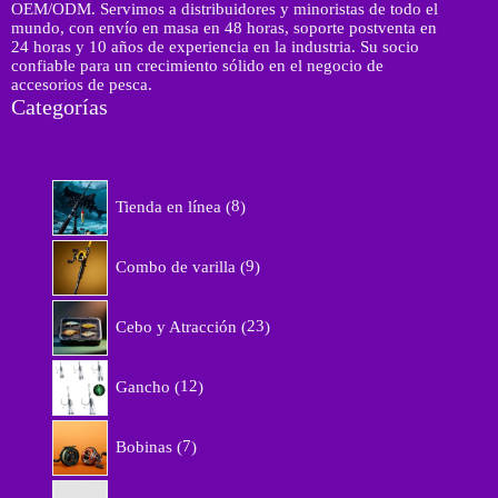
r
OEM/ODM. Servimos a distribuidores y minoristas de todo el
ó
mundo, con envío en masa en 48 horas, soporte postventa en
n
24 horas y 10 años de experiencia en la industria. Su socio
i
confiable para un crecimiento sólido en el negocio de
c
accesorios de pesca.
o
Categorías
8
Tienda en línea
8
p
r
9
o
Combo de varilla
9
p
d
r
u
2
o
Cebo y Atracción
23
c
3
d
t
p
u
1
o
r
Gancho
12
c
2
s
o
t
p
d
7
o
r
Bobinas
7
u
p
s
o
c
r
d
5
t