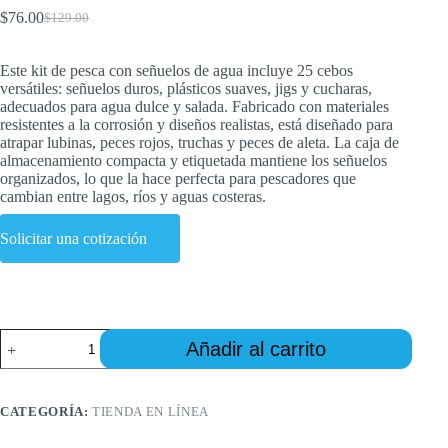
$
76.00
$
129.00
El
El
precio
precio
original
actual
Este kit de pesca con señuelos de agua incluye 25 cebos
era:
es:
versátiles: señuelos duros, plásticos suaves, jigs y cucharas,
$129.00.
$76.00.
adecuados para agua dulce y salada. Fabricado con materiales
resistentes a la corrosión y diseños realistas, está diseñado para
atrapar lubinas, peces rojos, truchas y peces de aleta. La caja de
almacenamiento compacta y etiquetada mantiene los señuelos
organizados, lo que la hace perfecta para pescadores que
cambian entre lagos, ríos y aguas costeras.
Solicitar una cotización
Fishing
Añadir al carrito
Lure
Kits:
The
Ultimate
CATEGORÍA:
TIENDA EN LÍNEA
Guide
to