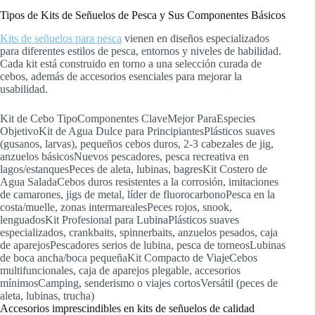
Tipos de Kits de Señuelos de Pesca y Sus Componentes Básicos
Kits de señuelos para pesca
vienen en diseños especializados
para diferentes estilos de pesca, entornos y niveles de habilidad.
Cada kit está construido en torno a una selección curada de
cebos, además de accesorios esenciales para mejorar la
usabilidad.
Kit de Cebo TipoComponentes ClaveMejor ParaEspecies
ObjetivoKit de Agua Dulce para PrincipiantesPlásticos suaves
(gusanos, larvas), pequeños cebos duros, 2-3 cabezales de jig,
anzuelos básicosNuevos pescadores, pesca recreativa en
lagos/estanquesPeces de aleta, lubinas, bagresKit Costero de
Agua SaladaCebos duros resistentes a la corrosión, imitaciones
de camarones, jigs de metal, líder de fluorocarbonoPesca en la
costa/muelle, zonas intermarealesPeces rojos, snook,
lenguadosKit Profesional para LubinaPlásticos suaves
especializados, crankbaits, spinnerbaits, anzuelos pesados, caja
de aparejosPescadores serios de lubina, pesca de torneosLubinas
de boca ancha/boca pequeñaKit Compacto de ViajeCebos
multifuncionales, caja de aparejos plegable, accesorios
mínimosCamping, senderismo o viajes cortosVersátil (peces de
aleta, lubinas, trucha)
Accesorios imprescindibles en kits de señuelos de calidad