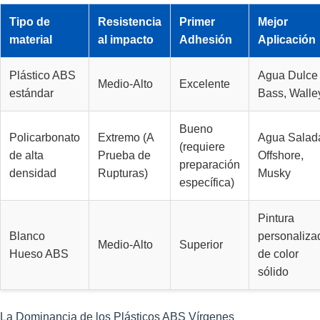
Tipo de
Resistencia
Primer
Mejor
material
al impacto
Adhesión
Aplicación
Plástico ABS
Agua Dulce
Medio-Alto
Excelente
estándar
Bass, Walle
Bueno
Policarbonato
Extremo (A
Agua Salad
(requiere
de alta
Prueba de
Offshore,
preparación
densidad
Rupturas)
Musky
específica)
Pintura
Blanco
personaliza
Medio-Alto
Superior
Hueso ABS
de color
sólido
La Dominancia de los Plásticos ABS Vírgenes