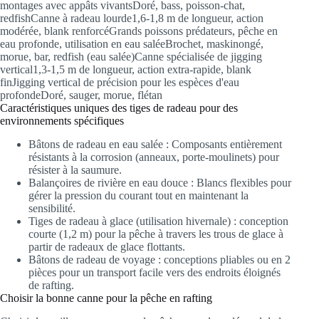
montages avec appâts vivantsDoré, bass, poisson-chat,
redfishCanne à radeau lourde1,6-1,8 m de longueur, action
modérée, blank renforcéGrands poissons prédateurs, pêche en
eau profonde, utilisation en eau saléeBrochet, maskinongé,
morue, bar, redfish (eau salée)Canne spécialisée de jigging
vertical1,3-1,5 m de longueur, action extra-rapide, blank
finJigging vertical de précision pour les espèces d'eau
profondeDoré, sauger, morue, flétan
Caractéristiques uniques des tiges de radeau pour des
environnements spécifiques
Bâtons de radeau en eau salée : Composants entièrement
résistants à la corrosion (anneaux, porte-moulinets) pour
résister à la saumure.
Balançoires de rivière en eau douce : Blancs flexibles pour
gérer la pression du courant tout en maintenant la
sensibilité.
Tiges de radeau à glace (utilisation hivernale) : conception
courte (1,2 m) pour la pêche à travers les trous de glace à
partir de radeaux de glace flottants.
Bâtons de radeau de voyage : conceptions pliables ou en 2
pièces pour un transport facile vers des endroits éloignés
de rafting.
Choisir la bonne canne pour la pêche en rafting