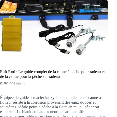
Raft Rod : Le guide complet de la canne à pêche pour radeau et
de la canne pour la pêche sur radeau
$
159.00
$
299.00
Le
Le
prix
prix
initial
actuel
Équipée de guides en acier inoxydable complet, cette canne à
était :
est :
flotteur résiste à la corrosion provenant des eaux douces et
$299.00.
$159.00.
saumâtres, idéale pour la pêche à la flotte en milieu côtier ou
estuarien. Le blank en haute teneur en carbone offre une
excellente sensibilité et résistance, tandis que la poignée en liège