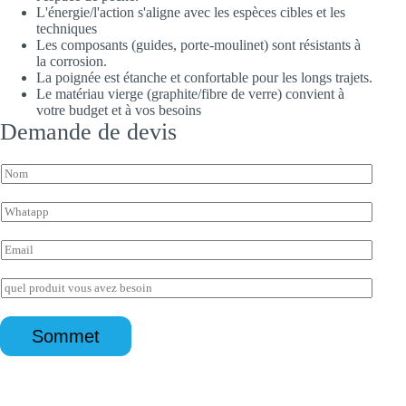
L'énergie/l'action s'aligne avec les espèces cibles et les
techniques
Les composants (guides, porte-moulinet) sont résistants à
la corrosion.
La poignée est étanche et confortable pour les longs trajets.
Le matériau vierge (graphite/fibre de verre) convient à
votre budget et à vos besoins
Demande de devis
N
o
m
W
*
h
E
a
E
m
t
m
a
s
a
i
E
a
i
l
n
p
l
E
q
p
*
n
u
*
Sommet
q
ê
u
t
ê
e
t
*