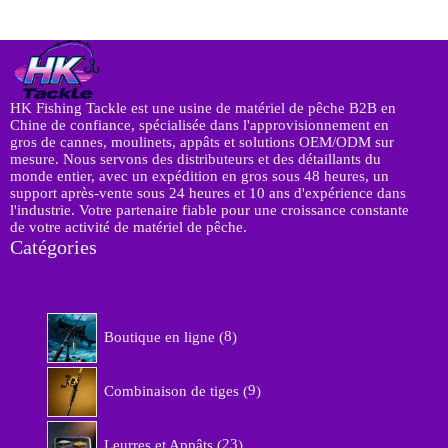
e
HK Fishing Tackle est une usine de matériel de pêche B2B en
Chine de confiance, spécialisée dans l'approvisionnement en
gros de cannes, moulinets, appâts et solutions OEM/ODM sur
mesure. Nous servons des distributeurs et des détaillants du
monde entier, avec un expédition en gros sous 48 heures, un
support après-vente sous 24 heures et 10 ans d'expérience dans
l'industrie. Votre partenaire fiable pour une croissance constante
de votre activité de matériel de pêche.
Catégories
8
Boutique en ligne
8
p
r
9
o
Combinaison de tiges
9
p
d
r
u
2
o
Leurres et Appâts
23