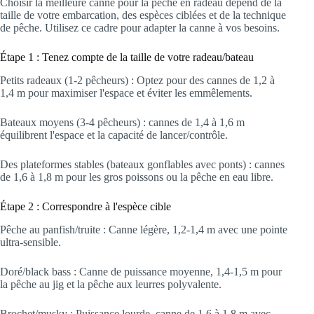
Choisir la meilleure canne pour la pêche en radeau dépend de la
taille de votre embarcation, des espèces ciblées et de la technique
de pêche. Utilisez ce cadre pour adapter la canne à vos besoins.
Étape 1 : Tenez compte de la taille de votre radeau/bateau
Petits radeaux (1-2 pêcheurs) : Optez pour des cannes de 1,2 à
1,4 m pour maximiser l'espace et éviter les emmêlements.
Bateaux moyens (3-4 pêcheurs) : cannes de 1,4 à 1,6 m
équilibrent l'espace et la capacité de lancer/contrôle.
Des plateformes stables (bateaux gonflables avec ponts) : cannes
de 1,6 à 1,8 m pour les gros poissons ou la pêche en eau libre.
Étape 2 : Correspondre à l'espèce cible
Pêche au panfish/truite : Canne légère, 1,2-1,4 m avec une pointe
ultra-sensible.
Doré/black bass : Canne de puissance moyenne, 1,4-1,5 m pour
la pêche au jig et la pêche aux leurres polyvalente.
Brochet/musky : Puissance lourde, canne de 1,6 à 1,8 m avec