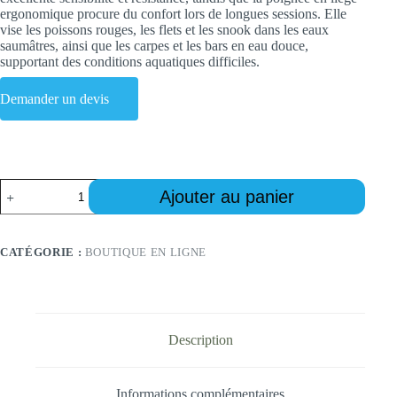
ergonomique procure du confort lors de longues sessions. Elle
vise les poissons rouges, les flets et les snook dans les eaux
saumâtres, ainsi que les carpes et les bars en eau douce,
supportant des conditions aquatiques difficiles.
Demander un devis
quantité
Ajouter au panier
de
Raft
Rod:
The
CATÉGORIE :
BOUTIQUE EN LIGNE
Complete
Guide
to
Raft
Fishing
Rod
Description
&
Rod
for
Informations complémentaires
Raft