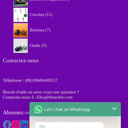
i
3
d
t
p
u
1
s
r
Crochet
12
i
2
o
t
p
d
7
s
r
Bobines
7
u
p
o
i
r
d
5
t
o
Outils
5
u
p
s
d
i
r
u
t
o
Contactez-nous
i
s
d
t
u
s
i
Téléphone : (86)18606448557
t
s
Besoin d'aide ou avez-vous une question ?
Contactez-nous à : Elsa@hktackle.com
Let's chat on WhatsApp
Abonnez-vous à HK Tackle
Elsa