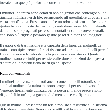
trovate in acque più profonde, come marlin, tonni e wahoo.
I mulinelli da traina sono dotati di bobine grandi che contengono una
quantità significativa di filo, permettendo all'anguillatore di coprire una
vasta area d'acqua. Presentano anche un robusto sistema di freno per
gestire le potenti tirate dei pesci di grandi dimensioni. Molti mulinelli
da traina sono progettati per essere montati su canne convenzionali,
che sono più rigide e possono gestire pesci di dimensioni maggiori.
Il rapporto di trasmissione e la capacità della linea dei mulinelli da
traina sono tipicamente inferiori rispetto ad altri tipi di mulinelli perché
l'obiettivo non è la velocità ma la potenza e la resistenza. Questi
mulinelli sono costruiti per resistere alle dure condizioni della pesca
d'altura e alle pesanti richieste di grandi specie.
Rulli convenzionali
I mulinelli convenzionali, noti anche come mulinelli rotondi, sono
simili ai mulinelli da traina ma sono progettati per usi più versatili.
Vengono tipicamente utilizzati per la pesca al grande pesce e sono
disponibili in un'ampia gamma di dimensioni e configurazioni.
Questi mulinelli presentano un telaio robusto e resistente e un sistema
di frizione heavy-duty. Sono spesso utilizzati in combinazione con