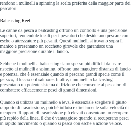
rendono i mulinelli a spinning la scelta preferita della maggior parte dei
pescatori.
Baitcasting Reel
Le canne da pesca a baitcasting offrono un controllo e una precisione
superiori, rendendole ideali per i pescatori che desiderano pescare con
esche o attrezzature più pesanti. Questi mulinelli si trovano sopra il
manico e presentano un rocchetto girevole che garantisce una
maggiore precisione durante il lancio.
Sebbene i mulinelli a baitcasting siano spesso più difficili da usare
rispetto ai mulinelli a spinning, offrono una maggiore distanza di lancio
e potenza, che è essenziale quando si pescano grandi specie come il
persico, il luccio o il salmone. Inoltre, i mulinelli a baitcasting
presentano un potente sistema di frizione che consente ai pescatori di
combattere efficacemente pesci di grandi dimensioni.
Quando si utilizza un mulinello a leva, è essenziale scegliere il giusto
rapporto di trasmissione, poiché influisce direttamente sulla velocità di
recupero. Rapporti di trasmissione più elevati consentono un recupero
più rapido della linea, il che è vantaggioso quando si recuperano pesci
in rapido movimento o quando si pesca con esche a azione veloce.