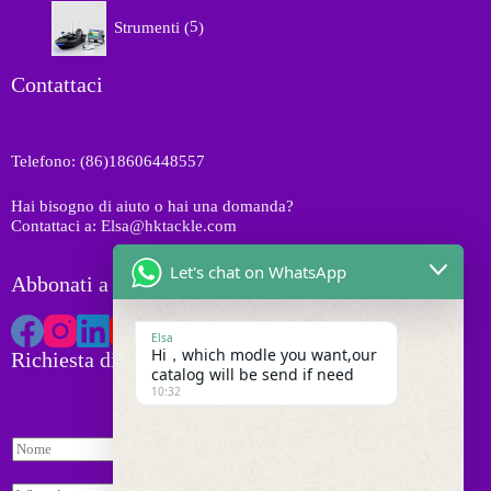
d
5
t
o
Strumenti
5
o
p
i
d
t
r
o
t
o
Contattaci
t
i
d
t
o
i
t
Telefono: (86)18606448557
t
i
Hai bisogno di aiuto o hai una domanda?
Contattaci a: Elsa@hktackle.com
Let's chat on WhatsApp
Abbonati a HK Tackle
Elsa
Hi，which modle you want,our
Richiesta di preventivo
catalog will be send if need
10:32
N
o
m