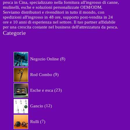
pesca in Cina, specializzato nella fornitura all'ingrosso di canne,
mulinelli, esche e soluzioni personalizzate OEM/ODM.
Serviamo distributori e rivenditori in tutto il mondo, con
spedizioni all'ingrosso in 48 ore, supporto post-vendita in 24
ore e 10 anni di esperienza nel settore. Il tuo partner affidabile
per una crescita costante nel business dell'attrezzatura da pesca.
Categorie
8
Negozio Online
8
p
r
9
o
Rod Combo
9
p
d
r
o
2
o
Esche e esca
23
t
3
d
t
p
o
1
i
r
Gancio
12
t
2
o
t
p
d
7
i
r
Rulli
7
o
p
o
t
r