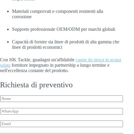
Materiali comprovati e componenti resistenti alla
corrosione
Supporto professionale OEM/ODM per marchi globali
Capacità di fornire sia linee di prodotti di alta gamma che
linee di prodotti economici
Con HK Tackle, guadagni un'affidabile
canne da pesca in acqua
salata
fornitore impegnato in partnership a lungo termine e
nell'eccellenza costante del prodotto.
Richiesta di preventivo
N
o
E
m
W
m
e
h
a
*
a
i
E
t
l
m
s
a