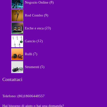
Negozio Online
8
p
r
9
o
Rod Combo
9
p
d
r
o
2
o
Esche e esca
23
t
3
d
t
p
o
1
i
r
Gancio
12
t
2
o
t
p
d
7
i
r
Rulli
7
o
p
o
t
r
d
5
t
o
Strumenti
5
o
p
i
d
t
r
o
t
o
Contattaci
t
i
d
t
o
i
t
Telefono: (86)18606448557
t
i
Hai bisogno di aiuto o hai una domanda?