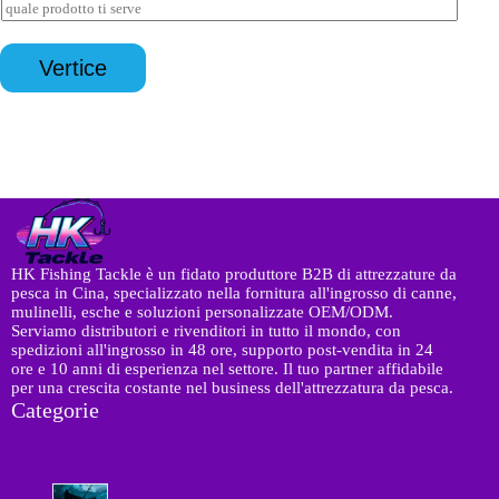
R
a
i
i
p
l
c
p
*
h
*
Vertice
i
e
s
t
a
*
HK Fishing Tackle è un fidato produttore B2B di attrezzature da
pesca in Cina, specializzato nella fornitura all'ingrosso di canne,
mulinelli, esche e soluzioni personalizzate OEM/ODM.
Serviamo distributori e rivenditori in tutto il mondo, con
spedizioni all'ingrosso in 48 ore, supporto post-vendita in 24
ore e 10 anni di esperienza nel settore. Il tuo partner affidabile
per una crescita costante nel business dell'attrezzatura da pesca.
Categorie
8