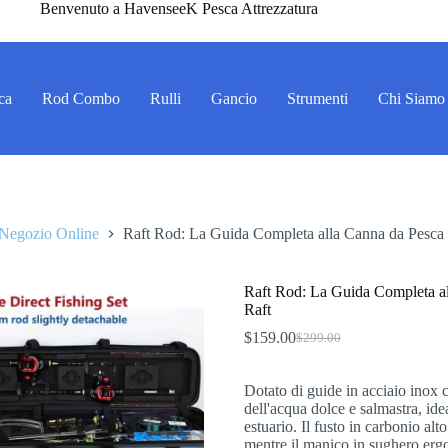
Benvenuto a HavenseeK Pesca Attrezzatura
ca
Rod Combo
Rulli
Gancio
Strumenti
Chi Siamo
Negozio Online
Raft Rod: La Guida Completa alla Canna da Pesca 
Raft Rod: La Guida Completa al
Raft
$
159.00
$
299.00
Il
Il
prezzo
prezzo
originale
attuale
Dotato di guide in acciaio inox c
era:
è:
dell'acqua dolce e salmastra, idea
$299.00.
$159.00.
estuario. Il fusto in carbonio alto
mentre il manico in sughero erg