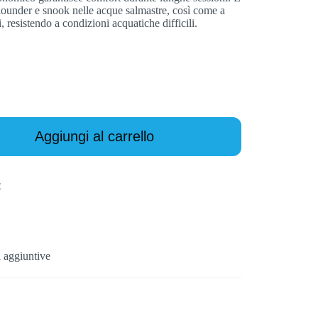
 flounder e snook nelle acque salmastre, così come a
, resistendo a condizioni acquatiche difficili.
Aggiungi al carrello
E
 aggiuntive