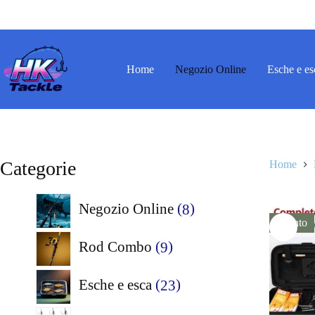
Salta
al
contenuto
Home
Negozio Online
Esche e es
Categorie
Home
8
Negozio Online
8
Sconto
prodotti
9
Rod Combo
9
prodotti
23
Esche e esca
23
prodotti