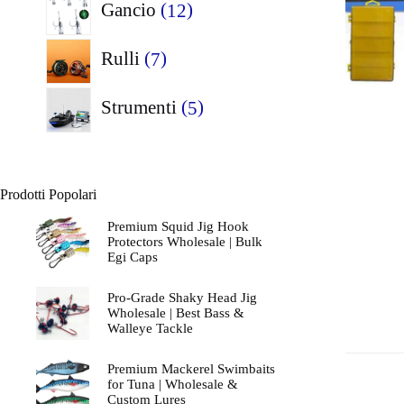
12
Gancio
12
prodotti
7
Rulli
7
prodotti
5
Strumenti
5
prodotti
Prodotti Popolari
Premium Squid Jig Hook
Protectors Wholesale | Bulk
Egi Caps
Pro-Grade Shaky Head Jig
Wholesale | Best Bass &
Walleye Tackle
Premium Mackerel Swimbaits
for Tuna | Wholesale &
Custom Lures