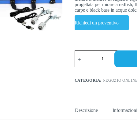
progettata per mirare a redfish,
carpe e black bass in acque dolci
Richiedi un preventivo
Raft
Rod:
The
Complete
Guide
to
CATEGORIA:
NEGOZIO ONLIN
Raft
Fishing
Rod
&
Rod
for
Descrizione
Informazioni
Raft
Fishing
quantità