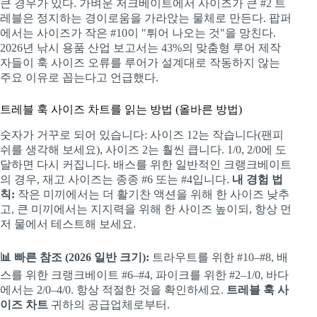
큰 경우가 있다. 가벼운 저크베이트에서 사이즈가 큰 #2 트
레블은 정지하는 경이로움을 가라앉는 물체로 만든다. 팝퍼
에서는 사이즈가 작은 #10이 "튀어 나오는 것"을 망친다.
2026년 낚시 용품 산업 보고서는 43%의 맞춤형 루어 제작
자들이 훅 사이즈 오류를 루어가 설계대로 작동하지 않는
주요 이유로 꼽는다고 언급했다.
트레블 훅 사이즈 차트를 읽는 방법 (올바른 방법)
숫자가 거꾸로 되어 있습니다: 사이즈 12는 작습니다(팬피
쉬를 생각해 보세요), 사이즈 2는 훨씬 큽니다. 1/0, 2/0에 도
달하면 다시 커집니다. 배스를 위한 일반적인 크랭크베이트
의 경우, 재고 사이즈는 종종 #6 또는 #4입니다.
내 경험 법
칙:
작은 미끼에서는 더 활기찬 액션을 위해 한 사이즈 낮추
고, 큰 미끼에서는 지지력을 위해 한 사이즈 높이되, 항상 먼
저 물에서 테스트해 보세요.
📊 빠른 참조 (2026 일반 크기):
트라우트를 위한 #10–#8, 배
스를 위한 크랭크베이트 #6–#4, 파이크를 위한 #2–1/0, 바다
에서는 2/0–4/0. 항상 적절한 것을 확인하세요.
트레블 훅 사
이즈 차트
귀하의 공급업체로부터.