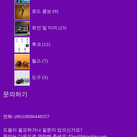
상
9
품
로드 콤보
9
개
상
2
품
유인 및 미끼
23
3
개
1
상
후크
12
2
품
개
7
상
릴스
7
개
품
상
5
품
도구
5
개
상
품
문의하기
전화: (86)18606448557
도움이 필요하거나 질문이 있으신가요?
문의는 다음으로 연락해 주세요: Elsa@hktackle.com