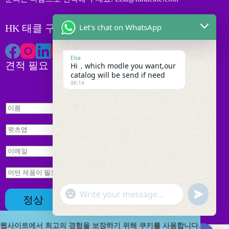
Let's chat on WhatsApp
HK 태클 구독하기
Elsa
견적 필요
Hi，which modle you want,our
catalog will be send if need
06:14
이
름
*
왓
츠
*
앱
이
이
*
메
름
일
문
*
*
의
*
"
W
u
정상
+
h
n
c
a
d
h
웹사이트에서 최고의 경험을 보장하기 위해 쿠키를 사용합니다.