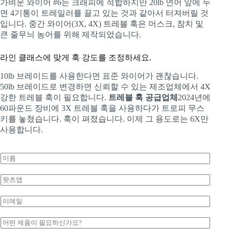
가벼운 와이어 #6는 크래피에 적합하지만 20lb 연어 앞에 두
면 4기통이 트레일러를 끌고 있는 것과 같아서 터져버릴 것
입니다. 중간 와이어(3X, 4X) 트레블 훅은 머스크, 참치 및
큰 줄무늬 농어를 위해 제작되었습니다.
라인 클래스에 맞게 훅 강도를 조정하세요.
10lb 브레이드를 사용한다면 표준 와이어가 괜찮습니다.
50lb 브레이드로 변경하면 신뢰할 수 있는 제조업체에서 4X
강한 트레블 훅이 필요합니다.
트레블 훅 공급업체
2024년에
60파운드 장비에 3X 트레블 훅을 사용하다가 트로피 무스
키를 놓쳤습니다. 훅이 펴졌습니다. 이제 그 용도로는 6X만
사용합니다.
*
이
름
*
왓
츠
앱
이
*
메
일
문
*