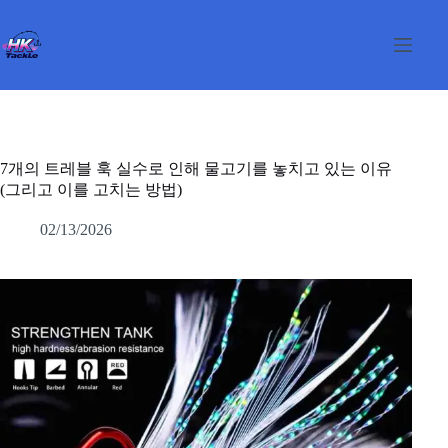
본
문
으
로
건
너
뛰
기
7개의 트레블 훅 실수로 인해 물고기를 놓치고 있는 이유
(그리고 이를 고치는 방법)
02/13/2026