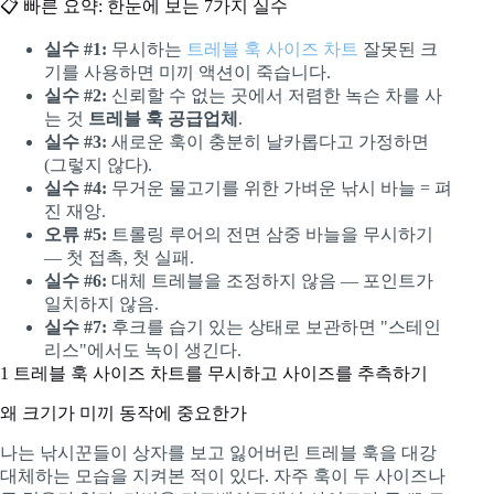
📋 빠른 요약: 한눈에 보는 7가지 실수
실수 #1:
무시하는
트레블 훅 사이즈 차트
잘못된 크
기를 사용하면 미끼 액션이 죽습니다.
실수 #2:
신뢰할 수 없는 곳에서 저렴한 녹슨 차를 사
는 것
트레블 훅 공급업체
.
실수 #3:
새로운 훅이 충분히 날카롭다고 가정하면
(그렇지 않다).
실수 #4:
무거운 물고기를 위한 가벼운 낚시 바늘 = 펴
진 재앙.
오류 #5:
트롤링 루어의 전면 삼중 바늘을 무시하기
— 첫 접촉, 첫 실패.
실수 #6:
대체 트레블을 조정하지 않음 — 포인트가
일치하지 않음.
실수 #7:
후크를 습기 있는 상태로 보관하면 "스테인
리스"에서도 녹이 생긴다.
1
트레블 훅 사이즈 차트를 무시하고 사이즈를 추측하기
왜 크기가 미끼 동작에 중요한가
나는 낚시꾼들이 상자를 보고 잃어버린 트레블 훅을 대강
대체하는 모습을 지켜본 적이 있다. 자주 훅이 두 사이즈나