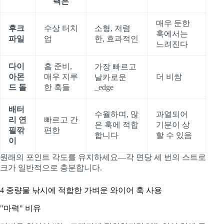
택은
매우 둔한
후크
수상 터치
소형, 저렴
훅에서는
파일
업
한, 효과적인
느려진다
다이
홈 준비,
가장 빠르고
아몬
매우 지루
더 비쌈
날카로운
드 돌
한 훅들
_edge
배터
수월하며, 많
과열되어
리 연
빠르고 간
은 훅에 적합
기분이 상
필깎
편한
합니다
할 수 있음
이
원래의 포인트 각도를 유지하세요—각 면당 세 번의 스트로
크가 일반적으로 충분합니다.
4
중량물 낚시에 적합한 가벼운 와이어 훅 사용
"마력" 비유