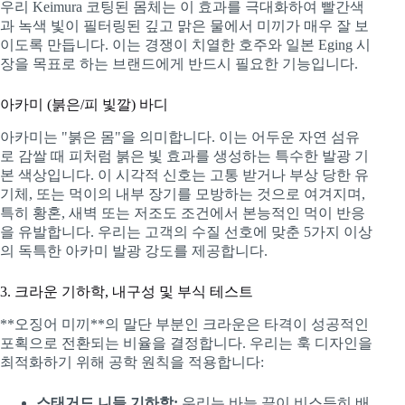
우리 Keimura 코팅된 몸체는 이 효과를 극대화하여 빨간색
과 녹색 빛이 필터링된 깊고 맑은 물에서 미끼가 매우 잘 보
이도록 만듭니다. 이는 경쟁이 치열한 호주와 일본 Eging 시
장을 목표로 하는 브랜드에게 반드시 필요한 기능입니다.
아카미 (붉은/피 빛깔) 바디
아카미는 "붉은 몸"을 의미합니다. 이는 어두운 자연 섬유
로 감쌀 때 피처럼 붉은 빛 효과를 생성하는 특수한 발광 기
본 색상입니다. 이 시각적 신호는 고통 받거나 부상 당한 유
기체, 또는 먹이의 내부 장기를 모방하는 것으로 여겨지며,
특히 황혼, 새벽 또는 저조도 조건에서 본능적인 먹이 반응
을 유발합니다. 우리는 고객의 수질 선호에 맞춘 5가지 이상
의 독특한 아카미 발광 강도를 제공합니다.
3. 크라운 기하학, 내구성 및 부식 테스트
**오징어 미끼**의 말단 부분인 크라운은 타격이 성공적인
포획으로 전환되는 비율을 결정합니다. 우리는 훅 디자인을
최적화하기 위해 공학 원칙을 적용합니다:
스태거드 니들 기하학:
우리는 바늘 끝이 비스듬히 배