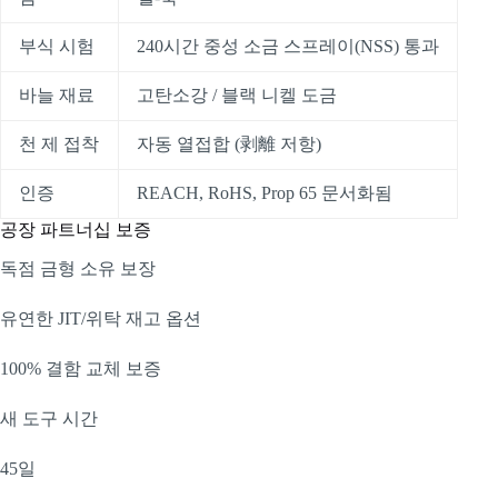
부식 시험
240시간 중성 소금 스프레이(NSS) 통과
바늘 재료
고탄소강 / 블랙 니켈 도금
천 제 접착
자동 열접합 (剥離 저항)
인증
REACH, RoHS, Prop 65 문서화됨
공장 파트너십 보증
독점 금형 소유 보장
유연한 JIT/위탁 재고 옵션
100% 결함 교체 보증
새 도구 시간
45일