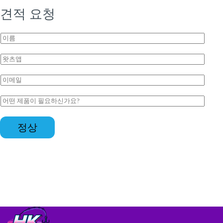
견적 요청
*
이
름
*
왓
츠
앱
이
*
메
일
문
*
의
*
정상