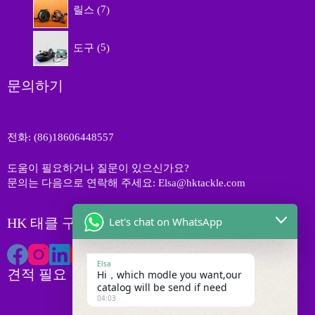
상
릴스
7
개
품
상
5
품
도구
5
개
상
품
문의하기
전화: (86)18606448557
도움이 필요하거나 질문이 있으신가요?
문의는 다음으로 연락해 주세요: Elsa@hktackle.com
Let's chat on WhatsApp
HK 태클 구독하기
Elsa
견적 필요
Hi，which modle you want,our
catalog will be send if need
04:03