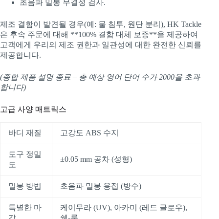
초음파 밀봉 무결성 검사.
제조 결함이 발견될 경우(예: 물 침투, 원단 분리), HK Tackle
은 후속 주문에 대해 **100% 결함 대체 보증**을 제공하여
고객에게 우리의 제조 권한과 일관성에 대한 완전한 신뢰를
제공합니다.
(종합 제품 설명 종료 – 총 예상 영어 단어 수가 2000을 초과
합니다)
고급 사양 매트릭스
바디 재질
고강도 ABS 수지
도구 정밀
±0.05 mm 공차 (성형)
도
밀봉 방법
초음파 밀봉 용접 (방수)
특별한 마
케이무라 (UV), 아카미 (레드 글로우),
감
쉘-룩