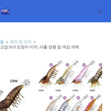
본
문
으
로
건
너
뛰
기
홈
유인 및 미끼
고급 EGI 오징어 미끼: 사출 성형 및 색상 과학