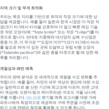
지역 크기 및 무게 최적화
우리는 목표 지리를 기반으로 최적의 직경 크기에 대한 상
담을 제공합니다. 예를 들어 일본과 한국 시장은 더 작은 직
경(크기 #2.5에서 #3.0)을 선호하여 더 얕고 빠른 에깅 기술
로 작은 오징어(예: *Sepia lycidas* 또는 작은 *Loligo*)를 타
겟으로 합니다. 반대로 지중해와 대서양의 심해 수산업은
종종 더 큰, 더 무거운 **오징어 미끼**(크기 #3.5에서 #4.0)
를 필요로 하여 더 깊은 곳에 도달하고 유럽 비행 오징어
(*Todarodes pacificus*)와 같은 종을 타겟으로 할 때 강한 해
류를 처리합니다.
계절성과 패턴 예측
우리의 판매 분석은 전 세계적으로 계절별 수요 변화를 추
적합니다. 예를 들어, 자연의 새우 색상의 원단에 대한 수요
는 일반적으로 봄 산란 기간에 최고조에 이르며, 반면 고대
비 색상(예: 오렌지/핑크 케이무라)은 저조도 겨울 낚시에
주를 이룹니다.
HK 태클
분기별 예측 보고서를 대량 거래
파트너에게 독점적으로 제공하여 구매 주문을 사전에 조정
하고 소매 판매의 절정을 활용할 수 있도록 합니다.