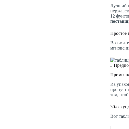
Лучший п
нержавею
12 фунто
поставщ
Простое 
Возьмите
мгновенн
3
Предпол
Промышле
Из упако
пропусти
тем, что
30-секун
Вот табл