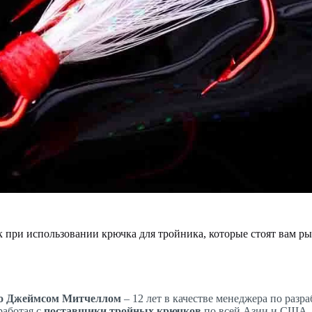
 при использовании крючка для тройника, которые стоят вам ры
о Джеймсом Митчеллом
– 12 лет в качестве менеджера по раз
работая с
поставщики тройных крючков
по всей Азии и США, 