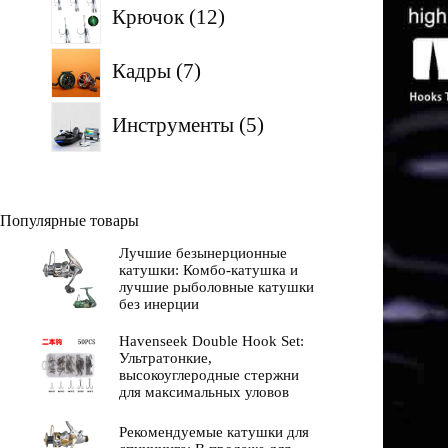
12
Крючок
12
товаров
7
Кадры
7
товаров
5
Инструменты
5
товаров
Популярные товары
Лучшие безынерционные
катушки: Комбо-катушка и
лучшие рыболовные катушки
без инерции
Havenseek Double Hook Set:
Ультратонкие,
высокоуглеродные стержни
для максимальных уловов
Рекомендуемые катушки для