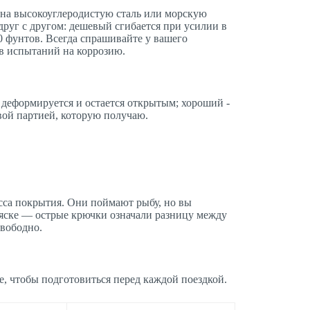
т на высокоуглеродистую сталь или морскую
друг с другом: дешевый сгибается при усилии в
40 фунтов. Всегда спрашивайте у вашего
в испытаний на коррозию.
деформируется и остается открытым; хороший -
вой партией, которую получаю.
сса покрытия. Они поймают рыбу, но вы
ляске — острые крючки означали разницу между
свободно.
е, чтобы подготовиться перед каждой поездкой.