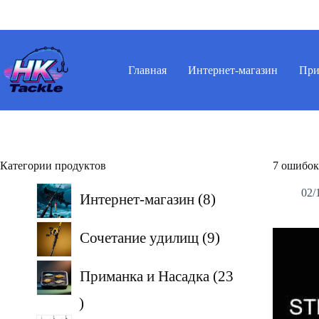
Перейти
к
сути
Главная
Интернет-магазин
При
Категории продуктов
7 ошибок
8
02/
Интернет-магазин
8
товаров
9
Сочетание удилищ
9
товаров
Приманка и Насадка
23
23
товара