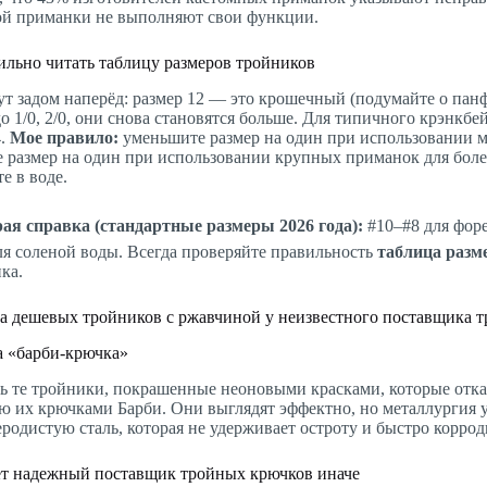
ой приманки не выполняют свои функции.
ильно читать таблицу размеров тройников
ут задом наперёд: размер 12 — это крошечный (подумайте о панф
о 1/0, 2/0, они снова становятся больше. Для типичного крэнкбе
4.
Мое правило:
уменьшите размер на один при использовании 
е размер на один при использовании крупных приманок для боле
е в воде.
ая справка (стандартные размеры 2026 года):
#10–#8 для форе
для соленой воды. Всегда проверяйте правильность
таблица разм
ка.
 дешевых тройников с ржавчиной у неизвестного поставщика 
 «барби-крючка»
ь те тройники, покрашенные неоновыми красками, которые отк
ю их крючками Барби. Они выглядят эффектно, но металлургия 
еродистую сталь, которая не удерживает остроту и быстро коррод
ет надежный поставщик тройных крючков иначе