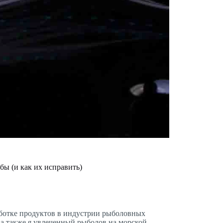
бы (и как их исправить)
работке продуктов в индустрии рыболовных
а также я увлеченный рыболов на морской