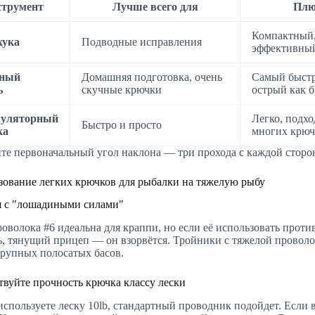
струмент
Лучше всего для
Пл
Компактный,
хука
Подводные исправления
эффективны
зный
Домашняя подготовка, очень
Самый быст
ь
скучные крючки
острый как 
уляторный
Легко, подхо
Быстро и просто
ка
многих крюч
те первоначальный угол наклона — три прохода с каждой сторо
ование легких крючков для рыбалки на тяжелую рыбу
 с "лошадиными силами"
роволока #6 идеальна для краппи, но если её использовать проти
ь, тянущий прицеп — он взорвётся. Тройники с тяжелой проволо
крупных полосатых басов.
твуйте прочность крючка классу лески
используете леску 10lb, стандартный проводник подойдет. Если 