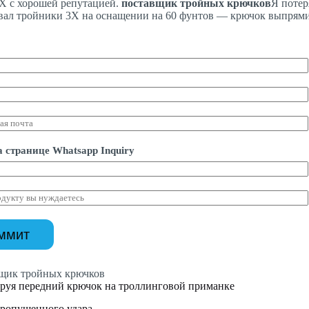
X с хорошей репутацией.
поставщик тройных крючков
Я потер
вал тройники 3X на оснащении на 60 фунтов — крючок выпрямил
а странице Whatsapp Inquiry
ммит
уя передний крючок на троллинговой приманке
ропущенного удара