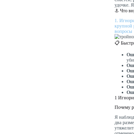
удочке. 
⚓ Что вн
1. Игнор
крупной
вопросы
📋 Быстр
Ош
уби
Ош
Ош
Ош
Ош
Ош
Ош
1
Игнорир
Почему р
Я наблюд
два разм
утяжелит
отмечено