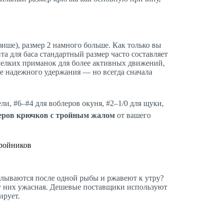
ише), размер 2 намного больше. Как только вы
йта для баса стандартный размер часто составляет
мелких приманок для более активных движений,
е надежного удержания — но всегда сначала
ли, #6–#4 для воблеров окуня, #2–1/0 для щуки,
еров крючков с тройным жалом
от вашего
тройников
алываются после одной рыбы и ржавеют к утру?
у них ужасная. Дешевые поставщики используют
ирует.