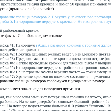
Я протестировал тысячи крючков и помог 50 брендам приманок у
утри (прыжок к любой ошибке)
ирование таблицы размеров
2. Покупка у неизвестного поставщ
 рыбы
5. Игнорирование переднего крючка
6. Не настроенные ху
ые факты: 7 ошибок в одном взгляде
ибка #1:
Игнорируя
таблица размеров крючков с тройным жало
вает действие приманки.
ибка #2:
Покупка дешевых ржавых ведер у ненадежного
поста
ибка #3:
Предполагая, что новые крючки достаточно острые (но э
ибка #4:
Легкие проводные крючки для тяжелой рыбы = выпрям
ибка #5:
Игнорирование переднего тройника на троллинговых п
ибка #6:
Не настроены замены верхних частот — точки смещен
ибка #7:
Хранение крючков во влажном состоянии — ржавчина 
ование таблицы размеров тробл-хуков и угадывание размера
азмер имеет значение для поведения приманки
ал, как рыболовы заменяют потерянный тройник на что-то, что е
ера больше. На легком джеркбейте слишком большой тройник #
ель. На поппере недостаточно большой #10 убивает "сплюнь". В
, что 43% изготовителей кастомных приманок указывают непра