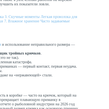
лучшить их показатели ловли.
ика
3. Скучные моменты
Легкая проволока для
ки
7. Влажное хранение
Часто задаваемые
м
и использование неправильного размера —
вщик тройных крючков
.
то не так).
ленная катастрофа.
риманках — первый контакт, первая неудача.
ы.
даже на «нержавеющей» стали.
сть в коробке — часто на крючок, который на
2 превращает плавающую приманку в
 отчете о рыболовной индустрии на 2026 год
вильный размер крючка как основную причину,