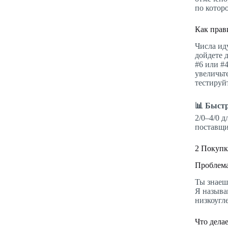
по котор
Как прав
Числа ид
дойдете д
#6 или #
увеличьт
тестируйт
📊 Быстр
2/0–4/0 
поставщи
2
Покупка
Проблема
Ты знаеш
Я называ
низкоугл
Что дела