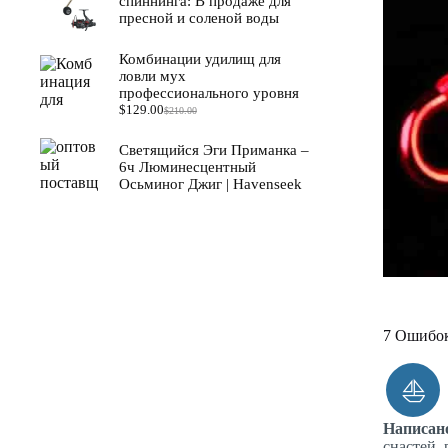
спиннинга: В продаже для
пресной и соленой воды
Комбинации удилищ для
ловли мух
профессионального уровня
$
129.00
$
210.00
Первоначальная
Текущая
цена
цена:
составляла
$129.00.
Светящийся Эги Приманка –
$210.00.
6ч Люминесцентный
Осьминог Джиг | Havenseek
7 Ошибок
Написан
снастей, 