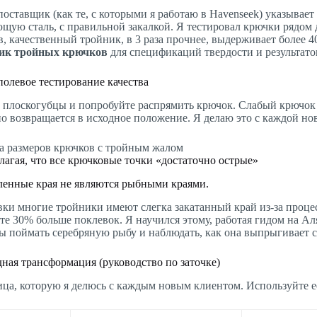
оставщик (как те, с которыми я работаю в Havenseek) указывае
щую сталь, с правильной закалкой. Я тестировал крючки рядом 
в, качественный тройник, в 3 раза прочнее, выдерживает более 
ик тройных крючков
для спецификаций твердости и результато
полевое тестирование качества
 плоскогубцы и попробуйте распрямить крючок. Слабый крючок 
о возвращается в исходное положение. Я делаю это с каждой но
агая, что все крючковые точки «достаточно острые»
нные края не являются рыбными краями.
вки многие тройники имеют слегка закатанный край из-за проце
те 30% больше поклевок. Я научился этому, работая гидом на А
бы поймать серебряную рыбу и наблюдать, как она выпрыгивает 
дная трансформация (руководство по заточке)
ица, которую я делюсь с каждым новым клиентом. Используйте е