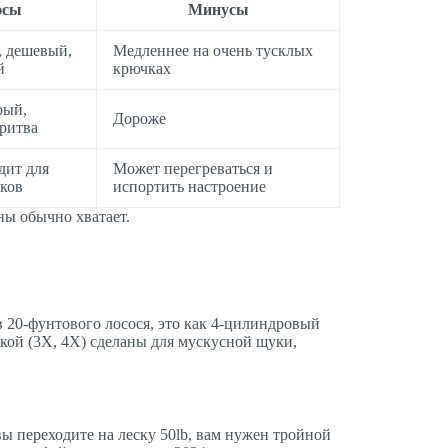
юсы
Минусы
 дешевый,
Медленнее на очень тусклых
й
крючках
рый,
Дороже
бритва
дит для
Может перегреваться и
ков
испортить настроение
ны обычно хватает.
в 20-фунтового лосося, это как 4-цилиндровый
кой (3X, 4X) сделаны для мускусной щуки,
вы переходите на леску 50lb, вам нужен тройной