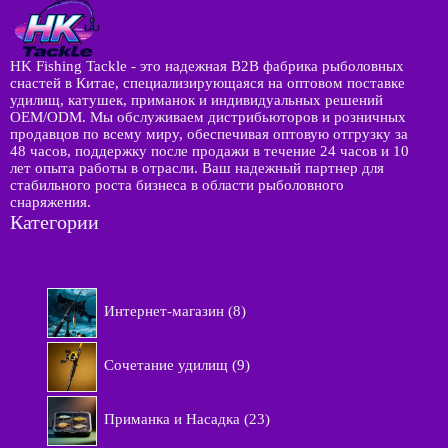
HK Fishing Tackle - это надежная B2B фабрика рыболовных
снастей в Китае, специализирующаяся на оптовом поставке
удилищ, катушек, приманок и индивидуальных решений
OEM/ODM. Мы обслуживаем дистрибьюторов и розничных
продавцов по всему миру, обеспечивая оптовую отгрузку за
48 часов, поддержку после продажи в течение 24 часов и 10
лет опыта работы в отрасли. Ваш надежный партнер для
стабильного роста бизнеса в области рыболовного
снаряжения.
Категории
8
Интернет-магазин
8
т
о
9
в
Сочетание удилищ
9
т
а
о
р
2
в
Приманка и Насадка
23
о
3
а
в
т