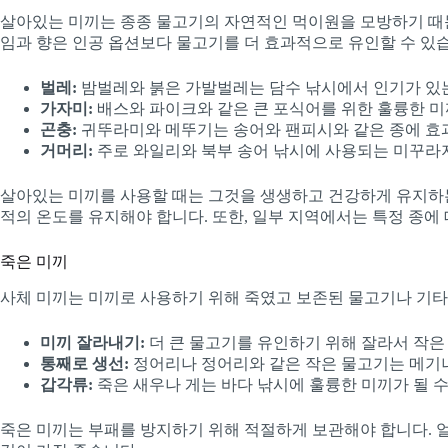
살아있는 미끼는 종종 물고기의 자연적인 먹이원을 모방하기 때문에
임과 향은 인공 옵션보다 물고기를 더 효과적으로 유인할 수 있
벌레:
밤벌레와 붉은 가발벌레는 담수 낚시에서 인기가 있
가자미:
배스와 파이크와 같은 큰 포식어를 위한 훌륭한 미
곤충:
귀뚜라미와 메뚜기는 송어와 팬피시와 같은 종에 효
거머리:
주로 와일리와 북부 송어 낚시에 사용되는 미꾸라지
살아있는 미끼를 사용할 때는 그것을 생생하고 건강하게 유지하는
적의 온도를 유지해야 합니다. 또한, 일부 지역에서는 특정 종에
죽은 미끼
사체 미끼는 미끼로 사용하기 위해 죽였고 보존된 물고기나 기타 
미끼 잘라내기:
더 큰 물고기를 유인하기 위해 잘라서 작은
통째로 생선:
정어리나 정어리와 같은 작은 물고기는 메기나
갑각류:
죽은 새우나 게는 바다 낚시에 훌륭한 미끼가 될 수
죽은 미끼는 부패를 방지하기 위해 적절하게 보관해야 합니다. 얼