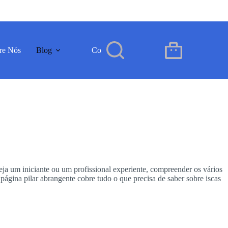
re Nós
Blog
Contacto
PT
Carrinho
de
compras
eja um iniciante ou um profissional experiente, compreender os vários
 página pilar abrangente cobre tudo o que precisa de saber sobre iscas