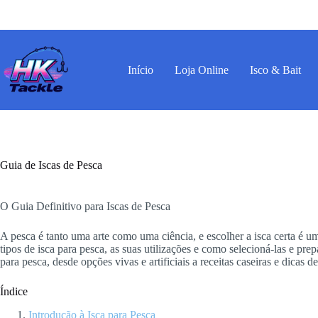
Pular
para
o
conteúdo
Início
Loja Online
Isco & Bait
Guia de Iscas de Pesca
O Guia Definitivo para Iscas de Pesca
A pesca é tanto uma arte como uma ciência, e escolher a isca certa é u
tipos de isca para pesca, as suas utilizações e como selecioná-las e pr
para pesca, desde opções vivas e artificiais a receitas caseiras e dicas de
Índice
Introdução à Isca para Pesca