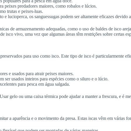
s populares para a pesca em água doce.
a peixes predadores maiores, como robalos e lúcios.
mo trutas e peixes-luas.
o e lucioperca, os sanguessugas podem ser altamente eficazes devido 
 técnicas de armazenamento adequadas, como o uso de baldes de isco arej
de isco vivo, uma vez que algumas áreas têm restrições sobre certas esp
 preservados para uso como isco. Este tipo de isco é particularmente e
es e usados para atrair peixes maiores.
ser usados inteiros para espécies como o siluro e o lúcio.
celentes para pesca em água salgada.
 Usar gelo ou uma caixa térmica pode ajudar a manter a frescura, e é m
a imitar a aparência e o movimento da presa. Estas iscas vêm em várias fo
co flexível que podem ser montadas de várias maneiras.