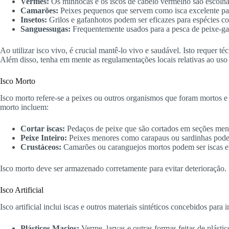
Vermes:
Os minhocas e os iscos de cabelo vermelho são escolha
Camarões:
Peixes pequenos que servem como isca excelente par
Insetos:
Grilos e gafanhotos podem ser eficazes para espécies co
Sanguessugas:
Frequentemente usados para a pesca de peixe-gat
Ao utilizar isco vivo, é crucial mantê-lo vivo e saudável. Isto requer
Além disso, tenha em mente as regulamentações locais relativas ao uso 
Isco Morto
Isco morto refere-se a peixes ou outros organismos que foram mortos e
morto incluem:
Cortar iscas:
Pedaços de peixe que são cortados em seções menor
Peixe Inteiro:
Peixes menores como carapaus ou sardinhas podem 
Crustáceos:
Camarões ou caranguejos mortos podem ser iscas ex
Isco morto deve ser armazenado corretamente para evitar deterioração.
Isco Artificial
Isco artificial inclui iscas e outros materiais sintéticos concebidos par
Plásticos Macios:
Verme, larvas e outras formas feitas de plásti