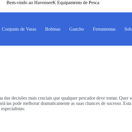
Bem-vindo ao HavenseeK Equipamento de Pesca
Conjunto de Varas
Bobinas
Gancho
Ferramentas
Sob
ma das decisões mais cruciais que qualquer pescador deve tomar. Quer s
epará-las pode melhorar dramaticamente as suas chances de sucesso. Esta
 especialistas.