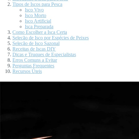
Tipos de Iscos para Pesca
Isco Vivo
Isco Morto
Isco Artificial
Isca Preparada
Como Escolher a Isca Certa
Seleção de Isco por Espécies de Peixes
Seleção de Isco Sazonal
Receitas de Iscas DIY
Dicas e Truques de Especialistas
Erros Comuns a Evitar
Perguntas Frequentes
Recursos Úteis