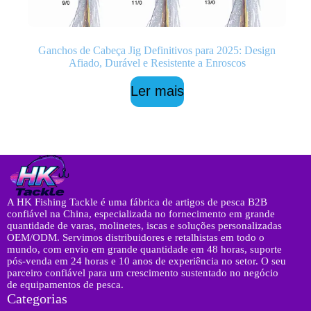
Ganchos de Cabeça Jig Definitivos para 2025: Design
Afiado, Durável e Resistente a Enroscos
Ler mais
A HK Fishing Tackle é uma fábrica de artigos de pesca B2B
confiável na China, especializada no fornecimento em grande
quantidade de varas, molinetes, iscas e soluções personalizadas
OEM/ODM. Servimos distribuidores e retalhistas em todo o
mundo, com envio em grande quantidade em 48 horas, suporte
pós-venda em 24 horas e 10 anos de experiência no setor. O seu
parceiro confiável para um crescimento sustentado no negócio
de equipamentos de pesca.
Categorias