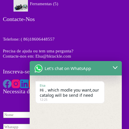
o
o
Ferramentas
5
u
p
s
d
t
r
u
o
o
Contacte-Nos
t
s
d
o
u
s
t
Telefone: ( 86)18606448557
o
s
Precisa de ajuda ou tem uma pergunta?
Contacte-nos em: Elsa@hktackle.com
Let's chat on WhatsApp
Inscreva-se na HK Tackle
Elsa
Hi，which modle you want,our
Necessita de Orçamento
catalog will be send if need
12:25
N
o
m
W
e