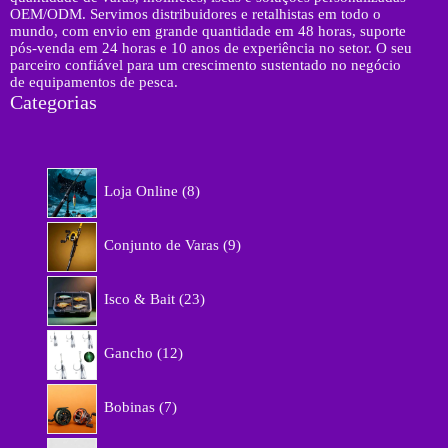
OEM/ODM. Servimos distribuidores e retalhistas em todo o
mundo, com envio em grande quantidade em 48 horas, suporte
pós-venda em 24 horas e 10 anos de experiência no setor. O seu
parceiro confiável para um crescimento sustentado no negócio
de equipamentos de pesca.
Categorias
8
Loja Online
8
p
r
9
o
Conjunto de Varas
9
p
d
r
u
2
o
Isco & Bait
23
t
3
d
o
p
u
1
s
r
Gancho
12
t
2
o
o
p
d
7
s
r
Bobinas
7
u
p
o
t
r
d
5