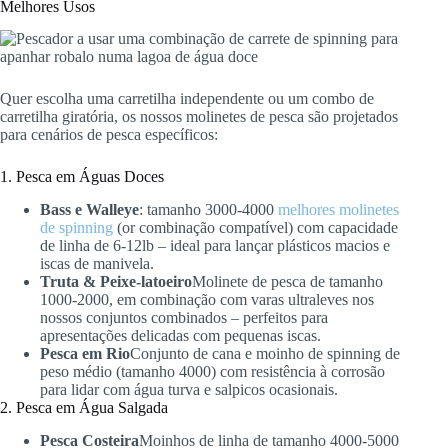
Melhores Usos
Quer escolha uma carretilha independente ou um combo de
carretilha giratória, os nossos molinetes de pesca são projetados
para cenários de pesca específicos:
1. Pesca em Águas Doces
Bass e Walleye
: tamanho 3000-4000
melhores molinetes
de spinning
(or combinação compatível) com capacidade
de linha de 6-12lb – ideal para lançar plásticos macios e
iscas de manivela.
Truta & Peixe-latoeiro
Molinete de pesca de tamanho
1000-2000, em combinação com varas ultraleves nos
nossos conjuntos combinados – perfeitos para
apresentações delicadas com pequenas iscas.
Pesca em Rio
Conjunto de cana e moinho de spinning de
peso médio (tamanho 4000) com resistência à corrosão
para lidar com água turva e salpicos ocasionais.
2. Pesca em Água Salgada
Pesca Costeira
Moinhos de linha de tamanho 4000-5000