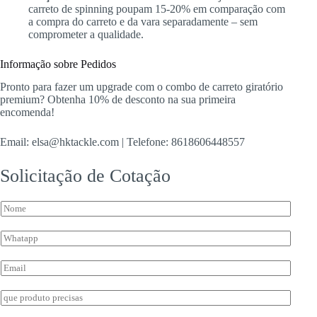
carreto de spinning poupam 15-20% em comparação com
a compra do carreto e da vara separadamente – sem
comprometer a qualidade.
Informação sobre Pedidos
Pronto para fazer um upgrade com o combo de carreto giratório
premium? Obtenha 10% de desconto na sua primeira
encomenda!
Email: elsa@hktackle.com | Telefone: 8618606448557
Solicitação de Cotação
N
o
m
W
e
h
*
*
a
E
*
t
m
I
s
a
n
I
a
i
q
n
p
l