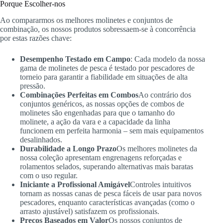
Porque Escolher-nos
Ao compararmos os melhores molinetes e conjuntos de
combinação, os nossos produtos sobressaem-se à concorrência
por estas razões chave:
Desempenho Testado em Campo
: Cada modelo da nossa
gama de molinetes de pesca é testado por pescadores de
torneio para garantir a fiabilidade em situações de alta
pressão.
Combinações Perfeitas em Combos
Ao contrário dos
conjuntos genéricos, as nossas opções de combos de
molinetes são engenhadas para que o tamanho do
molinete, a ação da vara e a capacidade da linha
funcionem em perfeita harmonia – sem mais equipamentos
desalinhados.
Durabilidade a Longo Prazo
Os melhores molinetes da
nossa coleção apresentam engrenagens reforçadas e
rolamentos selados, superando alternativas mais baratas
com o uso regular.
Iniciante a Profissional Amigável
Controles intuitivos
tornam as nossas canas de pesca fáceis de usar para novos
pescadores, enquanto características avançadas (como o
arrasto ajustável) satisfazem os profissionais.
Preços Baseados em Valor
Os nossos conjuntos de