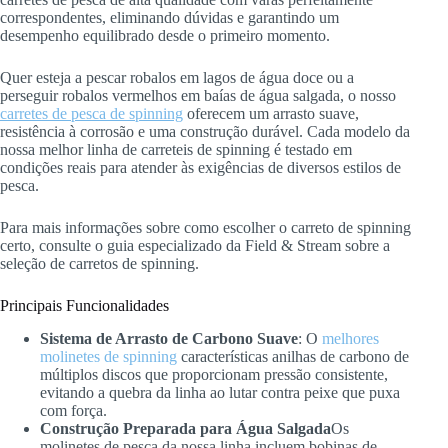
correspondentes, eliminando dúvidas e garantindo um
desempenho equilibrado desde o primeiro momento.
Quer esteja a pescar robalos em lagos de água doce ou a
perseguir robalos vermelhos em baías de água salgada, o nosso
carretes de pesca de spinning
oferecem um arrasto suave,
resistência à corrosão e uma construção durável. Cada modelo da
nossa melhor linha de carreteis de spinning é testado em
condições reais para atender às exigências de diversos estilos de
pesca.
Para mais informações sobre como escolher o carreto de spinning
certo, consulte o guia especializado da Field & Stream sobre a
seleção de carretos de spinning.
Principais Funcionalidades
Sistema de Arrasto de Carbono Suave
: O
melhores
molinetes de spinning
características anilhas de carbono de
múltiplos discos que proporcionam pressão consistente,
evitando a quebra da linha ao lutar contra peixe que puxa
com força.
Construção Preparada para Água Salgada
Os
molinetes de pesca da nossa linha incluem bobinas de