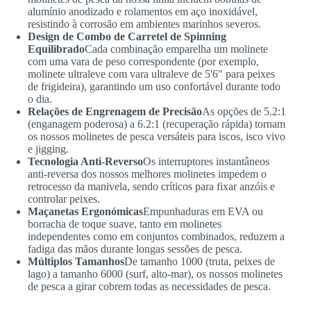
alumínio anodizado e rolamentos em aço inoxidável,
resistindo à corrosão em ambientes marinhos severos.
Design de Combo de Carretel de Spinning
Equilibrado
Cada combinação emparelha um molinete
com uma vara de peso correspondente (por exemplo,
molinete ultraleve com vara ultraleve de 5'6" para peixes
de frigideira), garantindo um uso confortável durante todo
o dia.
Relações de Engrenagem de Precisão
As opções de 5.2:1
(enganagem poderosa) a 6.2:1 (recuperação rápida) tornam
os nossos molinetes de pesca versáteis para iscos, isco vivo
e jigging.
Tecnologia Anti-Reverso
Os interruptores instantâneos
anti-reversa dos nossos melhores molinetes impedem o
retrocesso da manivela, sendo críticos para fixar anzóis e
controlar peixes.
Maçanetas Ergonómicas
Empunhaduras em EVA ou
borracha de toque suave, tanto em molinetes
independentes como em conjuntos combinados, reduzem a
fadiga das mãos durante longas sessões de pesca.
Múltiplos Tamanhos
De tamanho 1000 (truta, peixes de
lago) a tamanho 6000 (surf, alto-mar), os nossos molinetes
de pesca a girar cobrem todas as necessidades de pesca.