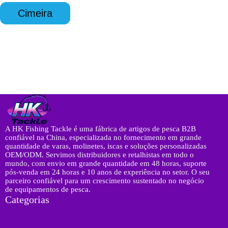
u
q
p
*
é
u
*
Cimeira
r
é
i
r
t
i
o
t
o
*
A HK Fishing Tackle é uma fábrica de artigos de pesca B2B
confiável na China, especializada no fornecimento em grande
quantidade de varas, molinetes, iscas e soluções personalizadas
OEM/ODM. Servimos distribuidores e retalhistas em todo o
mundo, com envio em grande quantidade em 48 horas, suporte
pós-venda em 24 horas e 10 anos de experiência no setor. O seu
parceiro confiável para um crescimento sustentado no negócio
de equipamentos de pesca.
Categorias