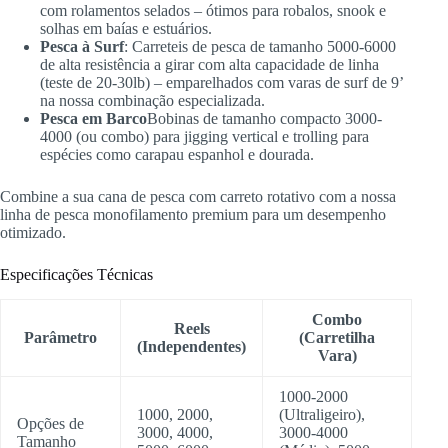
com rolamentos selados – ótimos para robalos, snook e
solhas em baías e estuários.
Pesca à Surf
: Carreteis de pesca de tamanho 5000-6000
de alta resistência a girar com alta capacidade de linha
(teste de 20-30lb) – emparelhados com varas de surf de 9’
na nossa combinação especializada.
Pesca em Barco
Bobinas de tamanho compacto 3000-
4000 (ou combo) para jigging vertical e trolling para
espécies como carapau espanhol e dourada.
Combine a sua cana de pesca com carreto rotativo com a nossa
linha de pesca monofilamento premium para um desempenho
otimizado.
Especificações Técnicas
Combo
Reels
Parâmetro
(Carretilha
(Independentes)
Vara)
1000-2000
1000, 2000,
(Ultraligeiro),
Opções de
3000, 4000,
3000-4000
Tamanho