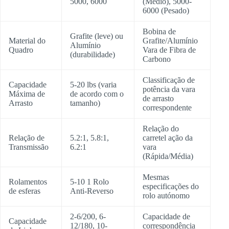
5000, 6000
(Médio), 5000-
6000 (Pesado)
Bobina de
Grafite (leve) ou
Material do
Grafite/Alumínio
Alumínio
Quadro
Vara de Fibra de
(durabilidade)
Carbono
Classificação de
Capacidade
5-20 lbs (varia
potência da vara
Máxima de
de acordo com o
de arrasto
Arrasto
tamanho)
correspondente
Relação do
Relação de
5.2:1, 5.8:1,
carretel ação da
Transmissão
6.2:1
vara
(Rápida/Média)
Mesmas
Rolamentos
5-10 1 Rolo
especificações do
de esferas
Anti-Reverso
rolo autónomo
2-6/200, 6-
Capacidade de
Capacidade
12/180, 10-
correspondência