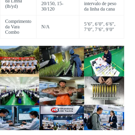
da Linha
20/150, 15-
intervalo de peso
(lb/yd)
30/120
da linha da cana
Comprimento
5’6″, 6’0″, 6’6″,
da Vara
N/A
7’0″, 7’6″, 9’0″
Combo