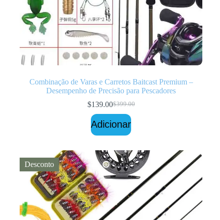
Combinação de Varas e Carretos Baitcast Premium –
Desempenho de Precisão para Pescadores
$
139.00
$
399.00
O
O
preço
preço
Adicionar
original
atual
era:
é:
$399.00.
$139.00.
Desconto