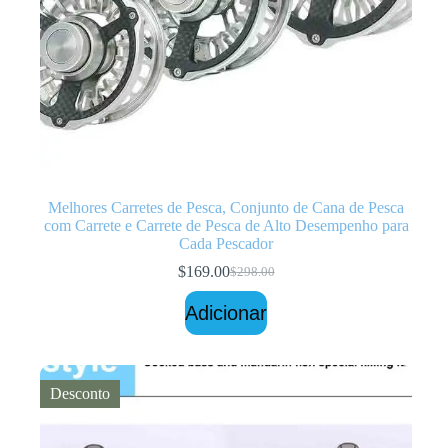
Melhores Carretes de Pesca, Conjunto de Cana de Pesca
com Carrete e Carrete de Pesca de Alto Desempenho para
Cada Pescador
$
169.00
$
298.00
O
O
preço
preço
Adicionar
original
atual
era:
é:
$298.00.
$169.00.
Desconto