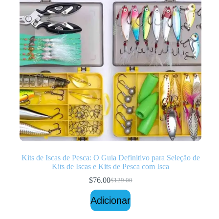
Kits de Iscas de Pesca: O Guia Definitivo para Seleção de
Kits de Iscas e Kits de Pesca com Isca
$
76.00
$
129.00
O
O
preço
preço
Adicionar
original
atual
era:
é: