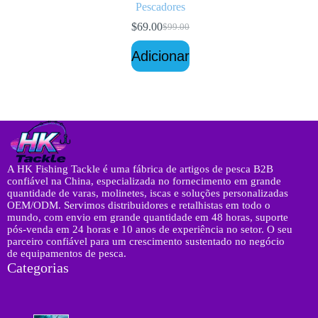
Pescadores
$
69.00
$
99.00
O
O
preço
preço
Adicionar
original
atual
era:
é:
$99.00.
$69.00.
A HK Fishing Tackle é uma fábrica de artigos de pesca B2B
confiável na China, especializada no fornecimento em grande
quantidade de varas, molinetes, iscas e soluções personalizadas
OEM/ODM. Servimos distribuidores e retalhistas em todo o
mundo, com envio em grande quantidade em 48 horas, suporte
pós-venda em 24 horas e 10 anos de experiência no setor. O seu
parceiro confiável para um crescimento sustentado no negócio
de equipamentos de pesca.
Categorias