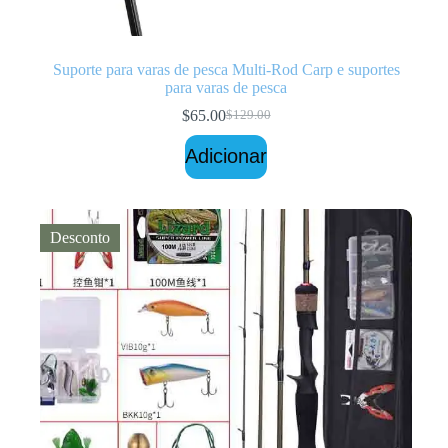
Suporte para varas de pesca Multi-Rod Carp e suportes
para varas de pesca
$
65.00
$
129.00
O
O
preço
preço
Adicionar
original
atual
era:
é:
$129.00.
$65.00.
Desconto