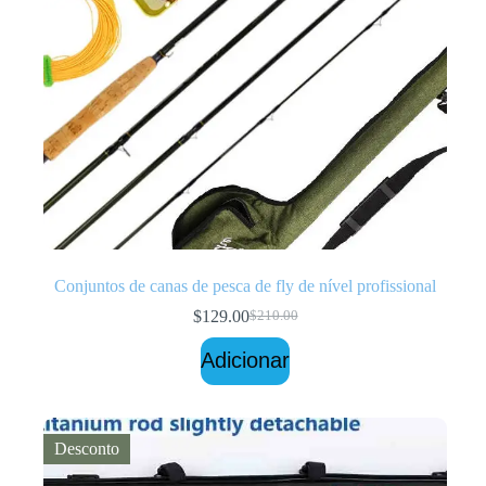
Conjuntos de canas de pesca de fly de nível profissional
$
129.00
$
210.00
O
O
preço
preço
Adicionar
original
atual
era:
é:
$210.00.
$129.00.
Desconto