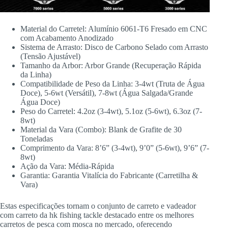
Material do Carretel: Alumínio 6061-T6 Fresado em CNC
com Acabamento Anodizado
Sistema de Arrasto: Disco de Carbono Selado com Arrasto
(Tensão Ajustável)
Tamanho da Arbor: Arbor Grande (Recuperação Rápida
da Linha)
Compatibilidade de Peso da Linha: 3-4wt (Truta de Água
Doce), 5-6wt (Versátil), 7-8wt (Água Salgada/Grande
Água Doce)
Peso do Carretel: 4.2oz (3-4wt), 5.1oz (5-6wt), 6.3oz (7-
8wt)
Material da Vara (Combo): Blank de Grafite de 30
Toneladas
Comprimento da Vara: 8’6” (3-4wt), 9’0” (5-6wt), 9’6” (7-
8wt)
Ação da Vara: Média-Rápida
Garantia: Garantia Vitalícia do Fabricante (Carretilha &
Vara)
Estas especificações tornam o conjunto de carreto e vadeador
com carreto da hk fishing tackle destacado entre os melhores
carretos de pesca com mosca no mercado, oferecendo