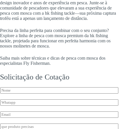
design inovador e anos de experiência em pesca. Junte-se à
comunidade de pescadores que elevaram a sua experiência de
pesca com mosca com a hk fishing tackle—sua próxima captura
troféu está a apenas um lançamento de distância.
Precisa da linha perfeita para combinar com o seu conjunto?
Explore a linha de pesca com mosca premium da hk fishing
tackle, projetada para funcionar em perfeita harmonia com os
nossos molinetes de mosca.
Saiba mais sobre técnicas e dicas de pesca com mosca dos
especialistas Fly Fisherman.
Solicitação de Cotação
N
o
m
W
e
h
*
d
a
E
e
t
m
*
s
a
I
a
i