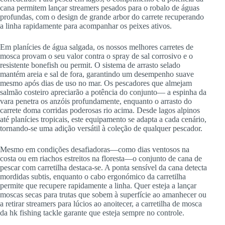
cana permitem lançar streamers pesados para o robalo de águas
profundas, com o design de grande arbor do carrete recuperando
a linha rapidamente para acompanhar os peixes ativos.
Em planícies de água salgada, os nossos melhores carretes de
mosca provam o seu valor contra o spray de sal corrosivo e o
resistente bonefish ou permit. O sistema de arrasto selado
mantém areia e sal de fora, garantindo um desempenho suave
mesmo após dias de uso no mar. Os pescadores que almejam
salmão costeiro apreciarão a potência do conjunto— a espinha da
vara penetra os anzóis profundamente, enquanto o arrasto do
carrete doma corridas poderosas rio acima. Desde lagos alpinos
até planícies tropicais, este equipamento se adapta a cada cenário,
tornando-se uma adição versátil à coleção de qualquer pescador.
Mesmo em condições desafiadoras—como dias ventosos na
costa ou em riachos estreitos na floresta—o conjunto de cana de
pescar com carretilha destaca-se. A ponta sensível da cana detecta
mordidas subtis, enquanto o cabo ergonómico da carretilha
permite que recupere rapidamente a linha. Quer esteja a lançar
moscas secas para trutas que sobem à superfície ao amanhecer ou
a retirar streamers para lúcios ao anoitecer, a carretilha de mosca
da hk fishing tackle garante que esteja sempre no controle.