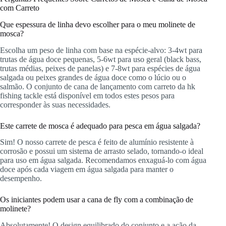
com Carreto
Que espessura de linha devo escolher para o meu molinete de
mosca?
Escolha um peso de linha com base na espécie-alvo: 3-4wt para
trutas de água doce pequenas, 5-6wt para uso geral (black bass,
trutas médias, peixes de panelas) e 7-8wt para espécies de água
salgada ou peixes grandes de água doce como o lúcio ou o
salmão. O conjunto de cana de lançamento com carreto da hk
fishing tackle está disponível em todos estes pesos para
corresponder às suas necessidades.
Este carrete de mosca é adequado para pesca em água salgada?
Sim! O nosso carrete de pesca é feito de alumínio resistente à
corrosão e possui um sistema de arrasto selado, tornando-o ideal
para uso em água salgada. Recomendamos enxaguá-lo com água
doce após cada viagem em água salgada para manter o
desempenho.
Os iniciantes podem usar a cana de fly com a combinação de
molinete?
Absolutamente! O design equilibrado do conjunto e a ação da