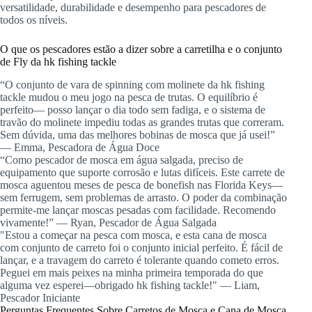
versatilidade, durabilidade e desempenho para pescadores de
todos os níveis.
O que os pescadores estão a dizer sobre a carretilha e o conjunto
de Fly da hk fishing tackle
“O conjunto de vara de spinning com molinete da hk fishing
tackle mudou o meu jogo na pesca de trutas. O equilíbrio é
perfeito— posso lançar o dia todo sem fadiga, e o sistema de
travão do molinete impediu todas as grandes trutas que correram.
Sem dúvida, uma das melhores bobinas de mosca que já usei!”
— Emma, Pescadora de Água Doce
“Como pescador de mosca em água salgada, preciso de
equipamento que suporte corrosão e lutas difíceis. Este carrete de
mosca aguentou meses de pesca de bonefish nas Florida Keys—
sem ferrugem, sem problemas de arrasto. O poder da combinação
permite-me lançar moscas pesadas com facilidade. Recomendo
vivamente!” — Ryan, Pescador de Água Salgada
"Estou a começar na pesca com mosca, e esta cana de mosca
com conjunto de carreto foi o conjunto inicial perfeito. É fácil de
lançar, e a travagem do carreto é tolerante quando cometo erros.
Peguei em mais peixes na minha primeira temporada do que
alguma vez esperei—obrigado hk fishing tackle!" — Liam,
Pescador Iniciante
Perguntas Frequentes Sobre Carretos de Mosca e Cana de Mosca