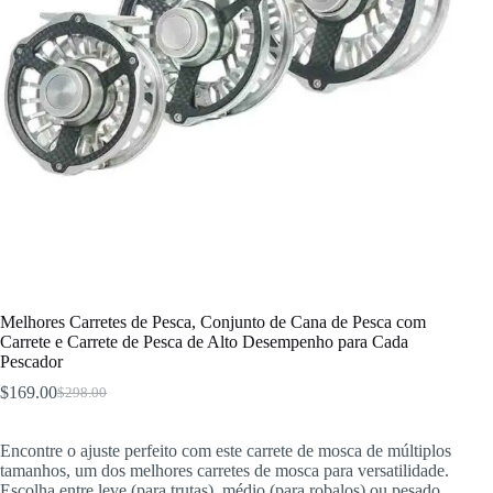
Melhores Carretes de Pesca, Conjunto de Cana de Pesca com
Carrete e Carrete de Pesca de Alto Desempenho para Cada
Pescador
$
169.00
$
298.00
O
O
preço
preço
original
atual
Encontre o ajuste perfeito com este carrete de mosca de múltiplos
era:
é:
tamanhos, um dos melhores carretes de mosca para versatilidade.
$298.00.
$169.00.
Escolha entre leve (para trutas), médio (para robalos) ou pesado