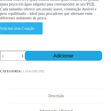
(para pesca em água salgada) para corresponder ao seu 钓法.
Cada tamanho oferece um arrasto suave, construção durável e
peso equilibrado—ideal para pescadores que alternam entre
diferentes ambientes de pesca.
Solicitar uma Cotação
Quantidade
Adicionar
de
Best
Fly
Reels,
CATEGORIA:
LOJA ONLINE
Fly
Rod
with
Reel
Combo
&
Descrição
High-
Performance
Fly
Informação adicional