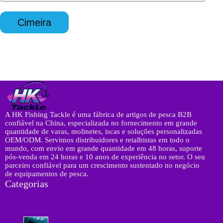
n
p
l
q
p
*
u
*
Cimeira
é
r
i
t
o
*
A HK Fishing Tackle é uma fábrica de artigos de pesca B2B
confiável na China, especializada no fornecimento em grande
quantidade de varas, molinetes, iscas e soluções personalizadas
OEM/ODM. Servimos distribuidores e retalhistas em todo o
mundo, com envio em grande quantidade em 48 horas, suporte
pós-venda em 24 horas e 10 anos de experiência no setor. O seu
parceiro confiável para um crescimento sustentado no negócio
de equipamentos de pesca.
Categorias
8