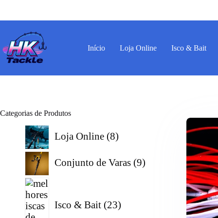
Pular
para
o
conteúdo
Início
Loja Online
Isco & Bait
Categorias de Produtos
8
Loja Online
8
produtos
9
Conjunto de Varas
9
produtos
23
produtos
Isco & Bait
23