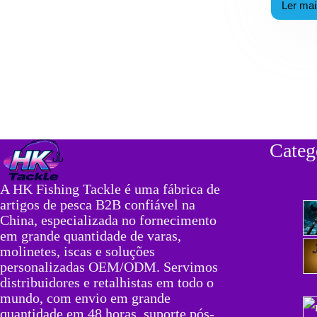
Ler ma
Re
de
Pe
Ant
Cor
Gu
Dir
de
Fáb
B2
20
Categ
A HK Fishing Tackle é uma fábrica de
artigos de pesca B2B confiável na
China, especializada no fornecimento
em grande quantidade de varas,
molinetes, iscas e soluções
personalizadas OEM/ODM. Servimos
distribuidores e retalhistas em todo o
mundo, com envio em grande
quantidade em 48 horas, suporte pós-