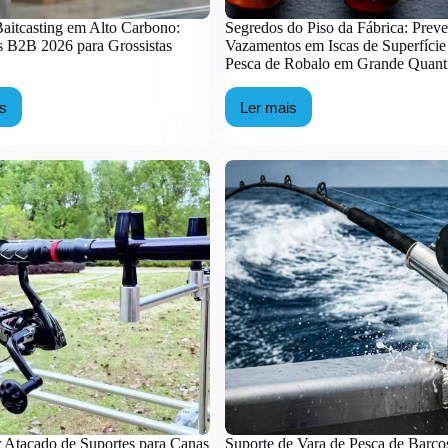
Baitcasting em Alto Carbono:
Segredos do Piso da Fábrica: Prev
as B2B 2026 para Grossistas
Vazamentos em Iscas de Superfície
Pesca de Robalo em Grande Quant
is
Ler mais
ras
Segredos
do
tcasting
Piso
da
o
Fábrica:
bono:
Prevenção
ratégias
de
B
Vazamentos
26
em
a
Iscas
ssistas
de
emium
Superfície
para
Pesca
de
Robalo
em
Grande
Quantidade
r Atacado de Suportes para Canas
Suporte de Vara de Pesca de Barco