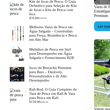
Kits de Iscas de Pesca: O Guia
Definitivo para Seleção de Kits
Varas de 
de Iscas e Kits de Pesca com
Estratégi
Isca
Premium
$
76.00
$
129.00
O
O
preço
preço
Ler ma
Melhores Varas de Pesca em
original
atual
Va
Água Salgada – Construídas
era:
é:
de
para Força, Resistência e Pesca
$129.00.
$76.00.
Bai
em Alto Mar
em
Alt
Car
Mulinhos de Pesca em Surf
Est
para Desempenho em Água
B2
Salgada e Fornecimento B2B
20
par
Iscos de Borracha Premium
Gro
para Bass – Duráveis,
Pr
Personalizados e de Alto
Desempenho
Raft Rod: O Guia Completo do
Vara de Pesca em Raft & Vara
para Pesca em Raft
$
159.00
$
299.00
O
O
preço
preço
Varejo po