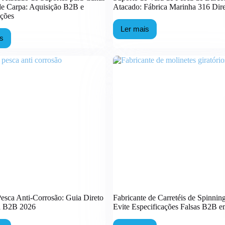
de Carpa: Aquisição B2B e
Atacado: Fábrica Marinha 316 Dir
ações
Ler mais
Suporte
is
de
ejo
Vara
de
acado
Pesca
de
ortes
Barcos
a
por
nas
Atacado:
Fábrica
sca
Marinha
316
pa:
Direto
isição
B
ecificações
Pesca Anti-Corrosão: Guia Direto
Fabricante de Carretéis de Spinni
a B2B 2026
Evite Especificações Falsas B2B 