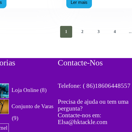
is
Ler mais
els
Fabricante
de
sca
Carretéis
i-
de
rosão:
Spinning
ia
OEM:
1
2
3
4
eto
Evite
Especificações
rica
Falsas
B
B2B
26
em
2026
orias
Contacte-Nos
Telefone: ( 86)18606448557
8
Loja Online
8
p
Precisa de ajuda ou tem uma
r
Conjunto de Varas
pergunta?
o
Contacte-nos em:
9
9
d
Elsa@hktackle.com
p
2
u