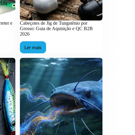
reter e
Cabeçotes de Jig de Tungsténio por
Grosso: Guia de Aquisição e QC B2B
2026
Ler mais
Cabeçotes
de
Jig
de
Tungsténio
por
Grosso:
Guia
de
Aquisição
e
QC
B2B
2026