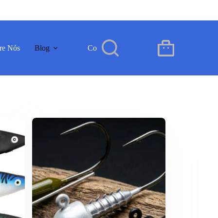
re Nós
Blog
Contacto
PT
Carrinho
de
compras