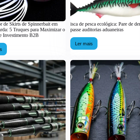
r de Skirts de Spinnerbait em
isca de pesca ecológica: Pare de der
rda: 5 Truques para Maximizar o
passe auditorias aduaneiras
e Investimento B2B
Ler mais
isca
is
de
necedor
pesca
ecológica:
rts
Pare
de
nnerbait
derreter
e
ande
passe
da:
auditorias
aduaneiras
uques
a
ximizar
orno
estimento
B