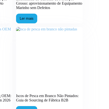
com
eto
Grosso: aprovisionamento de Equipamento
Alta
Marinho sem Defeitos
Margem.
Ler mais
Encomenda
de
Carretéis
de
Pesca
por
Grosso:
aprovisionamento
de
Equipamento
Marinho
sem
Defeitos
ng OEM:
Iscos de Pesca em Branco Não Pintados:
em 2026
Guia de Sourcing de Fábrica B2B