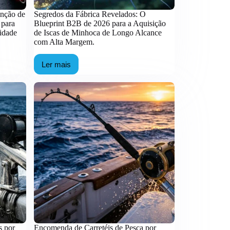
enção de
Segredos da Fábrica Revelados: O
 para
Blueprint B2B de 2026 para a Aquisição
idade
de Iscas de Minhoca de Longo Alcance
com Alta Margem.
Ler mais
Segredos
da
Fábrica
Revelados:
O
Blueprint
B2B
de
2026
para
a
Aquisição
de
Iscas
de
Minhoca
de
Longo
Alcance
s por
Encomenda de Carretéis de Pesca por