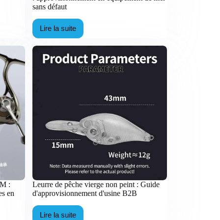
sans défaut
Lire la suite
Commande
en
gros
de
moulinets
de
pêche
:
approvisionnement
en
équipement
de
mer
sans
défaut
EM :
Leurre de pêche vierge non peint : Guide
es en
d'approvisionnement d'usine B2B
Lire la suite
Leurre