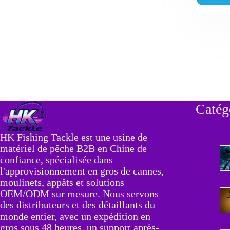
à
sp
an
:
G
di
d
l'
B
2
Catég
HK Fishing Tackle est une usine de
matériel de pêche B2B en Chine de
confiance, spécialisée dans
l'approvisionnement en gros de cannes,
moulinets, appâts et solutions
OEM/ODM sur mesure. Nous servons
des distributeurs et des détaillants du
monde entier, avec un expédition en
gros sous 48 heures, un support après-