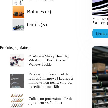
produits
7
Bobines
7
produits
Fournisseu
5
5 astuces
Outils
5
produits
Lire la 
Fo
d
ju
Sp
Produits populaires
e
g
Pro-Grade Shaky Head Jig
:
Wholesale | Best Bass &
5
Walleye Tackle
a
p
Fabricant professionnel de
m
leurres à minnows | Leurres à
le
minnows non peints en vrac,
R
expédition sous 48h
B
Collection professionnelle de
jigs et leurres à calmar