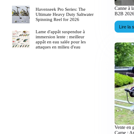
Canne à la
Havenseek Pro Series: The
B2B 2026 
Ultimate Heavy Duty Saltwater
Spinning Reel for 2026
Lire la 
C
Lame d'appât suspendue à
à
immersion lente : meilleur
la
appât en eau salée pour les
e
attaques en milieu d'eau
c
ha
:
St
B
2
p
la
v
e
g
p
Vente en 
Carpe : A