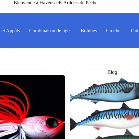
Bienvenue à HavenseeK Articles de Pêche
 et Appâts
Combinaison de tiges
Bobines
Crochet
Outi
Blog