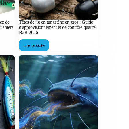
tez de
Têtes de jig en tungstène en gros : Guide
ouaniers
d'approvisionnement et de contrôle qualité
B2B 2026
Lire la suite
Têtes
de
jig
en
tungstène
en
gros
:
Guide
d'approvisionnement
et
de
contrôle
qualité
B2B
2026