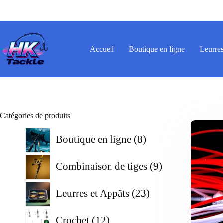
Passer
au
contenu
Accueil
Boutique en ligne
Leurres
Catégories de produits
8
Boutique en ligne
8
produits
9
Combinaison de tiges
9
produits
23
Leurres et Appâts
23
produits
12
Crochet
12