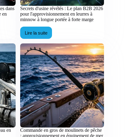
ites dans
Secrets d'usine révélés : Le plan B2B 2026
e en
pour l'approvisionnement en leurres à
minnow à longue portée à forte marge
Lire la suite
Secrets
d'usine
révélés
:
Le
plan
B2B
2026
pour
l'approvisionnement
en
leurres
à
minnow
à
longue
portée
à
forte
eau en
Commande en gros de moulinets de pêche
marge
: approvisionnement en équipement de mer