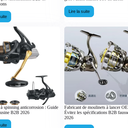
ions
Lire la suite
Support
suite
de
ente
canne
n
à
ros
pêche
e
pour
upports
bateau
e
en
annes
gros
:
arpe
usine
marine
pprovisionnement
316
2B
en
direct
écifications
à spinning anticorrosion : Guide
Fabricant de moulinets à lancer O
l'usine B2B 2026
Évitez les spécifications B2B fauss
2026
suite
ulinets