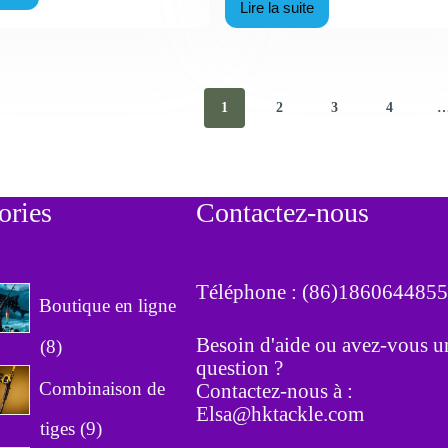
Lire la suite
Fabricant
inning
de
ticorrosion
moulinets
à
uide
lancer
rect
OEM
1
2
3
4
e
:
usine
Évitez
2B
les
026
spécifications
B2B
fausses
ories
Contactez-nous
en
2026
Téléphone : (86)186064485
Boutique en ligne
Besoin d'aide ou avez-vous u
8
8
question ?
p
Combinaison de
Contactez-nous à :
r
Elsa@hktackle.com
9
tiges
9
o