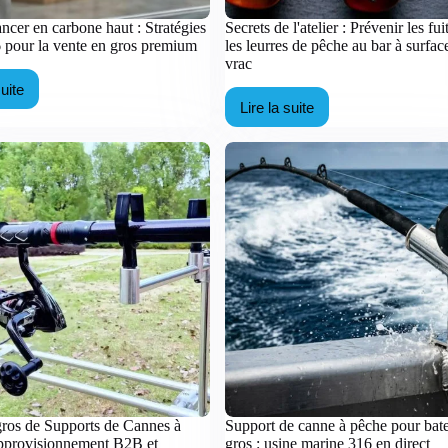
ncer en carbone haut : Stratégies
Secrets de l'atelier : Prévenir les fu
pour la vente en gros premium
les leurres de pêche au bar à surfac
vrac
suite
anne
Lire la suite
Secrets
ncer
de
n
l'atelier
arbone
:
ut
Prévenir
les
ratégies
fuites
2B
dans
026
les
our
leurres
de
ente
pêche
n
au
ros
bar
remium
à
surface
en
vrac
gros de Supports de Cannes à
Support de canne à pêche pour bat
pprovisionnement B2B et
gros : usine marine 316 en direct