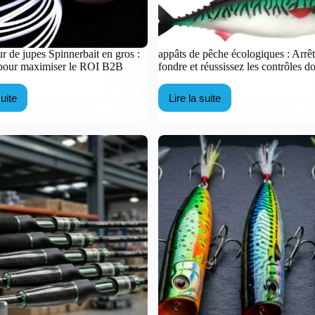
r de jupes Spinnerbait en gros :
appâts de pêche écologiques : Arrê
 pour maximiser le ROI B2B
fondre et réussissez les contrôles d
suite
Lire la suite
urnisseur
appâts
e
de
pes
pêche
innerbait
écologiques
n
:
ros
Arrêtez
de
fondre
stuces
et
our
réussissez
aximiser
les
contrôles
OI
douaniers
2B