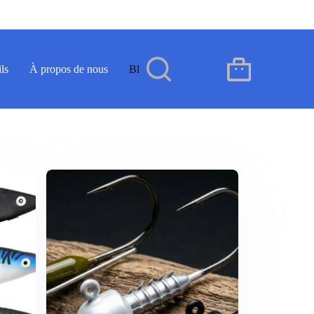
ls
À propos de nous
Blog
Contact
FR
Panier
d’achat