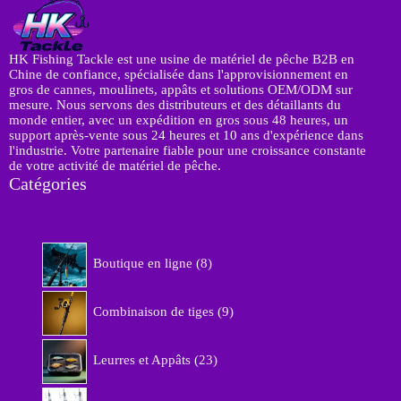
HK Fishing Tackle est une usine de matériel de pêche B2B en
Chine de confiance, spécialisée dans l'approvisionnement en
gros de cannes, moulinets, appâts et solutions OEM/ODM sur
mesure. Nous servons des distributeurs et des détaillants du
monde entier, avec un expédition en gros sous 48 heures, un
support après-vente sous 24 heures et 10 ans d'expérience dans
l'industrie. Votre partenaire fiable pour une croissance constante
de votre activité de matériel de pêche.
Catégories
8
Boutique en ligne
8
p
r
9
o
Combinaison de tiges
9
p
d
r
u
2
o
Leurres et Appâts
23
i
3
d
t
p
u
1