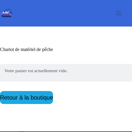
Passer
au
contenu
Chariot de matériel de pêche
Votre panier est actuellement vide.
Retour à la boutique