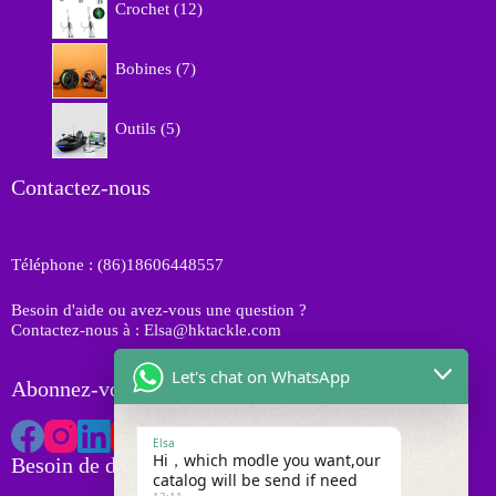
s
r
Crochet
12
i
2
o
t
p
d
7
s
r
Bobines
7
u
p
o
i
r
d
5
t
o
Outils
5
u
p
s
d
i
r
u
t
o
Contactez-nous
i
s
d
t
u
s
i
Téléphone : (86)18606448557
t
s
Besoin d'aide ou avez-vous une question ?
Contactez-nous à : Elsa@hktackle.com
Let's chat on WhatsApp
Abonnez-vous à HK Tackle
Elsa
Hi，which modle you want,our
Besoin de devis
catalog will be send if need