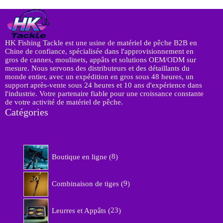
HK Fishing Tackle est une usine de matériel de pêche B2B en
Chine de confiance, spécialisée dans l'approvisionnement en
gros de cannes, moulinets, appâts et solutions OEM/ODM sur
mesure. Nous servons des distributeurs et des détaillants du
monde entier, avec un expédition en gros sous 48 heures, un
support après-vente sous 24 heures et 10 ans d'expérience dans
l'industrie. Votre partenaire fiable pour une croissance constante
de votre activité de matériel de pêche.
Catégories
8
Boutique en ligne
8
p
r
9
o
Combinaison de tiges
9
p
d
r
u
2
o
Leurres et Appâts
23
i
3
d
t