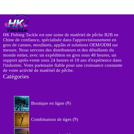
HK Fishing Tackle est une usine de matériel de pêche B2B en
Chine de confiance, spécialisée dans l'approvisionnement en
gros de cannes, moulinets, appâts et solutions OEM/ODM sur
mesure. Nous servons des distributeurs et des détaillants du
monde entier, avec un expédition en gros sous 48 heures, un
support après-vente sous 24 heures et 10 ans d'expérience dans
l'industrie. Votre partenaire fiable pour une croissance constante
de votre activité de matériel de pêche.
Catégories
8
Boutique en ligne
8
p
r
9
o
Combinaison de tiges
9
p
d
r
u
2
o