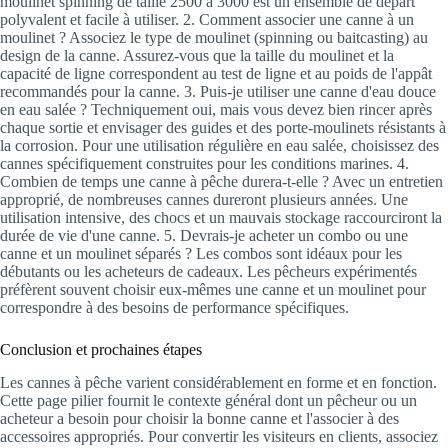
moulinet spinning de taille 2500 à 3000 est un ensemble de départ
polyvalent et facile à utiliser. 2. Comment associer une canne à un
moulinet ? Associez le type de moulinet (spinning ou baitcasting) au
design de la canne. Assurez-vous que la taille du moulinet et la
capacité de ligne correspondent au test de ligne et au poids de l'appât
recommandés pour la canne. 3. Puis-je utiliser une canne d'eau douce
en eau salée ? Techniquement oui, mais vous devez bien rincer après
chaque sortie et envisager des guides et des porte-moulinets résistants à
la corrosion. Pour une utilisation régulière en eau salée, choisissez des
cannes spécifiquement construites pour les conditions marines. 4.
Combien de temps une canne à pêche durera-t-elle ? Avec un entretien
approprié, de nombreuses cannes dureront plusieurs années. Une
utilisation intensive, des chocs et un mauvais stockage raccourciront la
durée de vie d'une canne. 5. Devrais-je acheter un combo ou une
canne et un moulinet séparés ? Les combos sont idéaux pour les
débutants ou les acheteurs de cadeaux. Les pêcheurs expérimentés
préfèrent souvent choisir eux-mêmes une canne et un moulinet pour
correspondre à des besoins de performance spécifiques.
Conclusion et prochaines étapes
Les cannes à pêche varient considérablement en forme et en fonction.
Cette page pilier fournit le contexte général dont un pêcheur ou un
acheteur a besoin pour choisir la bonne canne et l'associer à des
accessoires appropriés. Pour convertir les visiteurs en clients, associez