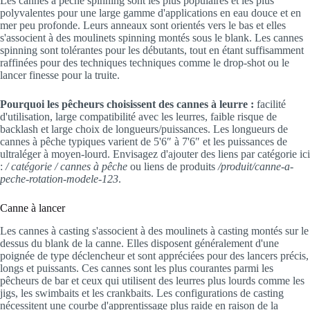
Les cannes à pêche spinning sont les plus populaires et les plus
polyvalentes pour une large gamme d'applications en eau douce et en
mer peu profonde. Leurs anneaux sont orientés vers le bas et elles
s'associent à des moulinets spinning montés sous le blank. Les cannes
spinning sont tolérantes pour les débutants, tout en étant suffisamment
raffinées pour des techniques techniques comme le drop-shot ou le
lancer finesse pour la truite.
Pourquoi les pêcheurs choisissent des cannes à leurre :
facilité
d'utilisation, large compatibilité avec les leurres, faible risque de
backlash et large choix de longueurs/puissances. Les longueurs de
cannes à pêche typiques varient de 5'6″ à 7'6″ et les puissances de
ultraléger à moyen-lourd. Envisagez d'ajouter des liens par catégorie ici
:
/ catégorie / cannes à pêche
ou liens de produits
/produit/canne-a-
peche-rotation-modele-123
.
Canne à lancer
Les cannes à casting s'associent à des moulinets à casting montés sur le
dessus du blank de la canne. Elles disposent généralement d'une
poignée de type déclencheur et sont appréciées pour des lancers précis,
longs et puissants. Ces cannes sont les plus courantes parmi les
pêcheurs de bar et ceux qui utilisent des leurres plus lourds comme les
jigs, les swimbaits et les crankbaits. Les configurations de casting
nécessitent une courbe d'apprentissage plus raide en raison de la