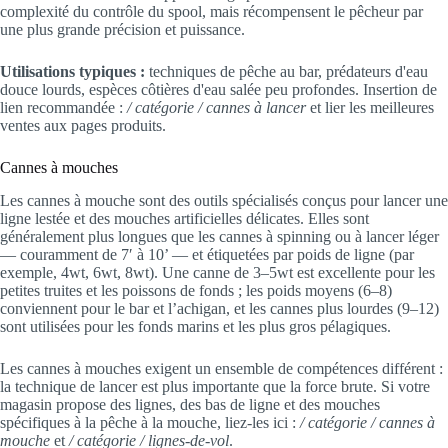
complexité du contrôle du spool, mais récompensent le pêcheur par
une plus grande précision et puissance.
Utilisations typiques :
techniques de pêche au bar, prédateurs d'eau
douce lourds, espèces côtières d'eau salée peu profondes. Insertion de
lien recommandée :
/ catégorie / cannes à lancer
et lier les meilleures
ventes aux pages produits.
Cannes à mouches
Les cannes à mouche sont des outils spécialisés conçus pour lancer une
ligne lestée et des mouches artificielles délicates. Elles sont
généralement plus longues que les cannes à spinning ou à lancer léger
— couramment de 7′ à 10’ — et étiquetées par poids de ligne (par
exemple, 4wt, 6wt, 8wt). Une canne de 3–5wt est excellente pour les
petites truites et les poissons de fonds ; les poids moyens (6–8)
conviennent pour le bar et l’achigan, et les cannes plus lourdes (9–12)
sont utilisées pour les fonds marins et les plus gros pélagiques.
Les cannes à mouches exigent un ensemble de compétences différent :
la technique de lancer est plus importante que la force brute. Si votre
magasin propose des lignes, des bas de ligne et des mouches
spécifiques à la pêche à la mouche, liez-les ici :
/ catégorie / cannes à
mouche
et
/ catégorie / lignes-de-vol
.