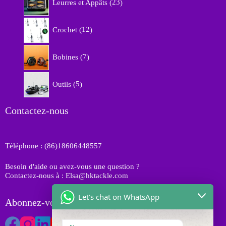
Leurres et Appâts
23
i
3
d
t
p
u
1
s
r
Crochet
12
i
2
o
t
p
d
7
s
r
Bobines
7
u
p
o
i
r
d
5
t
o
Outils
5
u
p
s
d
i
r
u
t
o
Contactez-nous
i
s
d
t
u
s
i
Téléphone : (86)18606448557
t
s
Besoin d'aide ou avez-vous une question ?
Contactez-nous à : Elsa@hktackle.com
Let's chat on WhatsApp
Abonnez-vous à HK Tackle