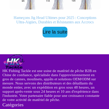
Hameçons Jig Head Ultimes pour 2025 : Conceptions
Ultra-Aigües, Durables et Résistantes aux Accrocs
Lire la suite
HK Fishing Tackle est une usine de matériel de pêche B2B en
Chine de confiance, spécialisée dans l'approvisionnement en
gros de cannes, moulinets, appâts et solutions OEM/ODM sur
mesure. Nous servons des distributeurs et des détaillants du
monde entier, avec un expédition en gros sous 48 heures, un
support après-vente sous 24 heures et 10 ans d'expérience dans
l'industrie. Votre partenaire fiable pour une croissance constante
de votre activité de matériel de pêche.
Catégories