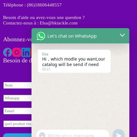
i
Téléphone : (86)18606448557
t
s
Besoin d'aide ou avez-vous une question ?
Contactez-nous à : Elsa@hktackle.com
Let's chat on WhatsApp
Abonnez-vous à HK Tackle
Elsa
Hi，which modle you want,our
Besoin de devis
catalog will be send if need
02:21
N
o
W
m
W
h
*
h
a
a
t
E
t
s
m
s
a
a
E
a
p
i
n
p
p
l
q
p
"
*