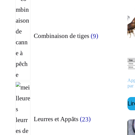
produits
Combinaison de tiges
9
App
par 
23
produits
Lir
Leurres et Appâts
23