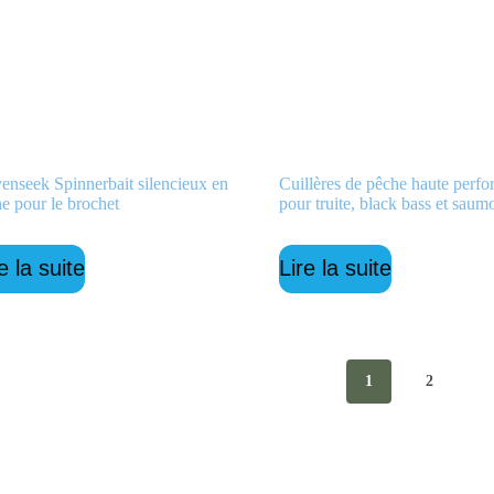
enseek Spinnerbait silencieux en
Cuillères de pêche haute perf
ne pour le brochet
pour truite, black bass et saum
e la suite
Lire la suite
1
2