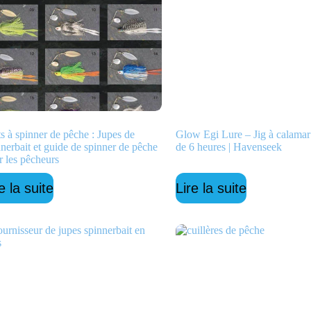
ts à spinner de pêche : Jupes de
Glow Egi Lure – Jig à calama
nnerbait et guide de spinner de pêche
de 6 heures | Havenseek
r les pêcheurs
e la suite
Lire la suite