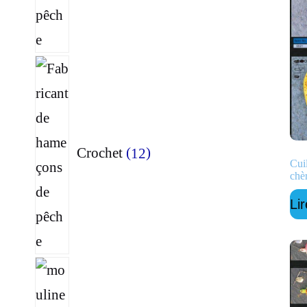
12
produits
Crochet
12
Cui
chèr
Lir
7
produits