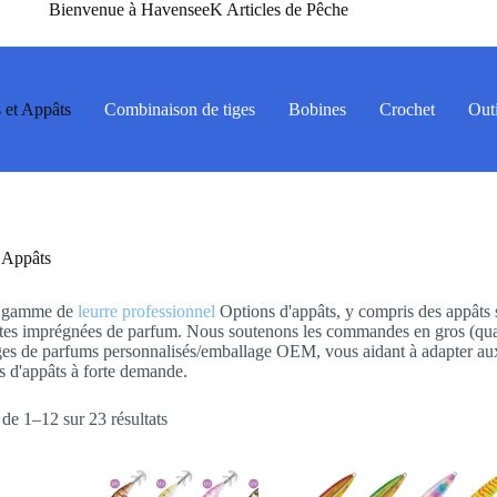
Bienvenue à HavenseeK Articles de Pêche
 et Appâts
Combinaison de tiges
Bobines
Crochet
Outi
t Appâts
e gamme de
leurre professionnel
Options d'appâts, y compris des appâts s
ntes imprégnées de parfum. Nous soutenons les commandes en gros (qua
ges de parfums personnalisés/emballage OEM, vous aidant à adapter aux 
s d'appâts à forte demande.
de 1–12 sur 23 résultats