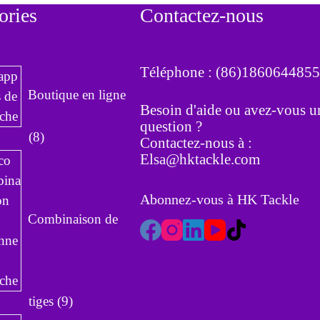
ories
Contactez-nous
Téléphone : (86)186064485
Boutique en ligne
Besoin d'aide ou avez-vous u
question ?
8
8
Contactez-nous à :
p
Elsa@hktackle.com
r
o
Abonnez-vous à HK Tackle
d
Combinaison de
u
i
t
s
9
tiges
9