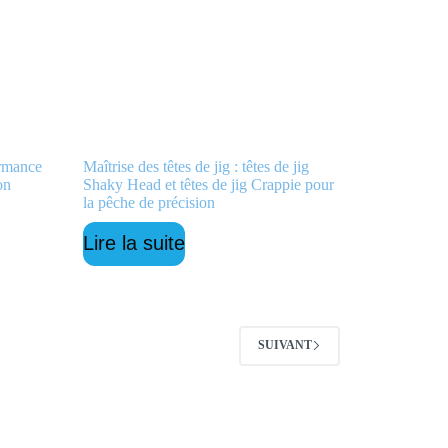
ormance
Maîtrise des têtes de jig : têtes de jig
on
Shaky Head et têtes de jig Crappie pour
la pêche de précision
Lire la suite
SUIVANT