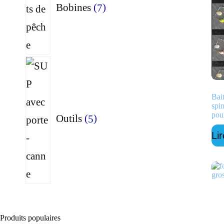
Bobines
7
5
produits
Bai
spi
pou
Outils
5
Lir
Produits populaires