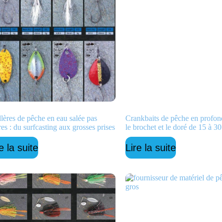
llères de pêche en eau salée pas
Crankbaits de pêche en profon
es : du surfcasting aux grosses prises
le brochet et le doré de 15 à 30
e la suite
Lire la suite