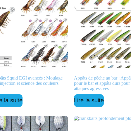
âts Squid EGI avancés : Moulage
Appâts de pêche au bar : Appâ
injection et science des couleurs
pour le bar et appâts durs pour
attaques agressives
e la suite
Lire la suite