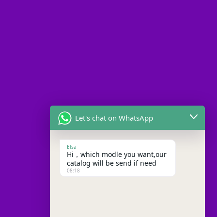
Let's chat on WhatsApp
Elsa
Hi，which modle you want,our
catalog will be send if need
08:18