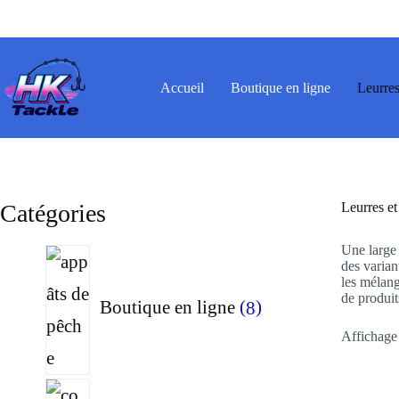
Passer
au
contenu
Accueil
Boutique en ligne
Leurres
Catégories
Leurres e
Une larg
8
des varia
les mélan
produits
de produit
Boutique en ligne
8
Affichage 
9