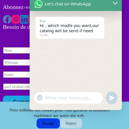
Let's chat on WhatsApp
Abonnez-vous à HK Tackle
Elsa
Hi，which modle you want,our
Besoin de devis
catalog will be send if need
12:44
N
o
m
客
W
*
户
h
I
a
E
P
t
m
N
s
a
o
E
a
i
m
n
p
l
q
p
"
*
W
u
u
*
Sommet
+
ê
h
n
c
t
Nous utilisons des cookies pour vous garantir la meilleure
a
d
e
h
expérience sur notre site web.
t
Droits d'auteur © 2026 HK Fishing Tackle
e
*
a
s
Accept
Reject
f
t