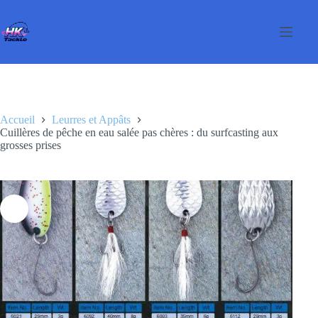
Passer
au
contenu
Accueil
Leurres et Appâts
Cuillères de pêche en eau salée pas chères : du surfcasting aux
grosses prises