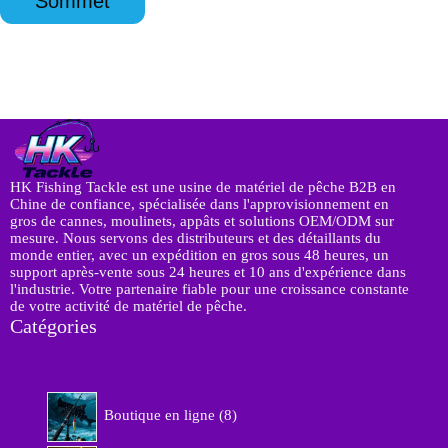
Sommet
m
ê
t
客
e
户
*
I
P
HK Fishing Tackle est une usine de matériel de pêche B2B en
Chine de confiance, spécialisée dans l'approvisionnement en
gros de cannes, moulinets, appâts et solutions OEM/ODM sur
mesure. Nous servons des distributeurs et des détaillants du
monde entier, avec un expédition en gros sous 48 heures, un
support après-vente sous 24 heures et 10 ans d'expérience dans
l'industrie. Votre partenaire fiable pour une croissance constante
de votre activité de matériel de pêche.
Catégories
8
Boutique en ligne
8
p
r