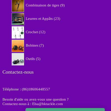
9
o
Combinaison de tiges
9
p
d
r
u
2
o
Leurres et Appâts
23
i
3
d
t
p
u
1
s
r
Crochet
12
i
2
o
t
p
d
7
s
r
Bobines
7
u
p
o
i
r
d
5
t
o
Outils
5
u
p
s
d
i
r
u
t
o
Contactez-nous
i
s
d
t
u
s
i
Téléphone : (86)18606448557
t
s
Besoin d'aide ou avez-vous une question ?
Contactez-nous à : Elsa@hktackle.com