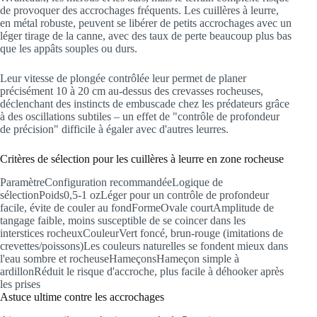
de provoquer des accrochages fréquents. Les cuillères à leurre,
en métal robuste, peuvent se libérer de petits accrochages avec un
léger tirage de la canne, avec des taux de perte beaucoup plus bas
que les appâts souples ou durs.
Leur vitesse de plongée contrôlée leur permet de planer
précisément 10 à 20 cm au-dessus des crevasses rocheuses,
déclenchant des instincts de embuscade chez les prédateurs grâce
à des oscillations subtiles – un effet de "contrôle de profondeur
de précision" difficile à égaler avec d'autres leurres.
Critères de sélection pour les cuillères à leurre en zone rocheuse
ParamètreConfiguration recommandéeLogique de
sélectionPoids0,5-1 ozLéger pour un contrôle de profondeur
facile, évite de couler au fondFormeOvale courtAmplitude de
tangage faible, moins susceptible de se coincer dans les
interstices rocheuxCouleurVert foncé, brun-rouge (imitations de
crevettes/poissons)Les couleurs naturelles se fondent mieux dans
l'eau sombre et rocheuseHameçonsHameçon simple à
ardillonRéduit le risque d'accroche, plus facile à déhooker après
les prises
Astuce ultime contre les accrochages