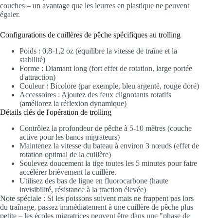
couches – un avantage que les leurres en plastique ne peuvent
égaler.
Configurations de cuillères de pêche spécifiques au trolling
Poids : 0,8-1,2 oz (équilibre la vitesse de traîne et la
stabilité)
Forme : Diamant long (fort effet de rotation, large portée
d'attraction)
Couleur : Bicolore (par exemple, bleu argenté, rouge doré)
Accessoires : Ajoutez des feux clignotants rotatifs
(améliorez la réflexion dynamique)
Détails clés de l'opération de trolling
Contrôlez la profondeur de pêche à 5-10 mètres (couche
active pour les bancs migrateurs)
Maintenez la vitesse du bateau à environ 3 nœuds (effet de
rotation optimal de la cuillère)
Soulevez doucement la tige toutes les 5 minutes pour faire
accélérer brièvement la cuillère.
Utilisez des bas de ligne en fluorocarbone (haute
invisibilité, résistance à la traction élevée)
Note spéciale : Si les poissons suivent mais ne frappent pas lors
du traînage, passez immédiatement à une cuillère de pêche plus
petite – les écoles migratrices peuvent être dans une "phase de