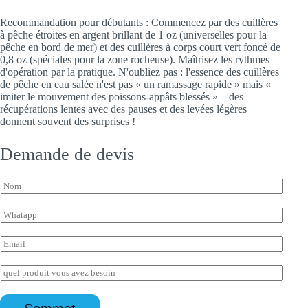
Recommandation pour débutants : Commencez par des cuillères
à pêche étroites en argent brillant de 1 oz (universelles pour la
pêche en bord de mer) et des cuillères à corps court vert foncé de
0,8 oz (spéciales pour la zone rocheuse). Maîtrisez les rythmes
d'opération par la pratique. N'oubliez pas : l'essence des cuillères
de pêche en eau salée n'est pas « un ramassage rapide » mais «
imiter le mouvement des poissons-appâts blessés » – des
récupérations lentes avec des pauses et des levées légères
donnent souvent des surprises !
Demande de devis
N
o
m
W
*
h
a
E
t
m
s
a
E
a
i
n
p
l
N
q
p
*
o
u
*