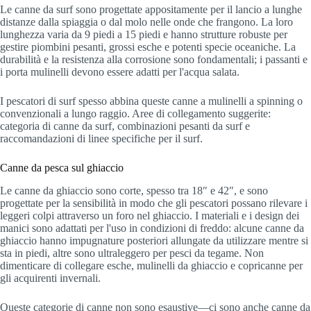
Le canne da surf sono progettate appositamente per il lancio a lunghe
distanze dalla spiaggia o dal molo nelle onde che frangono. La loro
lunghezza varia da 9 piedi a 15 piedi e hanno strutture robuste per
gestire piombini pesanti, grossi esche e potenti specie oceaniche. La
durabilità e la resistenza alla corrosione sono fondamentali; i passanti e
i porta mulinelli devono essere adatti per l'acqua salata.
I pescatori di surf spesso abbina queste canne a mulinelli a spinning o
convenzionali a lungo raggio. Aree di collegamento suggerite:
categoria di canne da surf, combinazioni pesanti da surf e
raccomandazioni di linee specifiche per il surf.
Canne da pesca sul ghiaccio
Le canne da ghiaccio sono corte, spesso tra 18″ e 42″, e sono
progettate per la sensibilità in modo che gli pescatori possano rilevare i
leggeri colpi attraverso un foro nel ghiaccio. I materiali e i design dei
manici sono adattati per l'uso in condizioni di freddo: alcune canne da
ghiaccio hanno impugnature posteriori allungate da utilizzare mentre si
sta in piedi, altre sono ultraleggero per pesci da tegame. Non
dimenticare di collegare esche, mulinelli da ghiaccio e copricanne per
gli acquirenti invernali.
Queste categorie di canne non sono esaustive—ci sono anche canne da