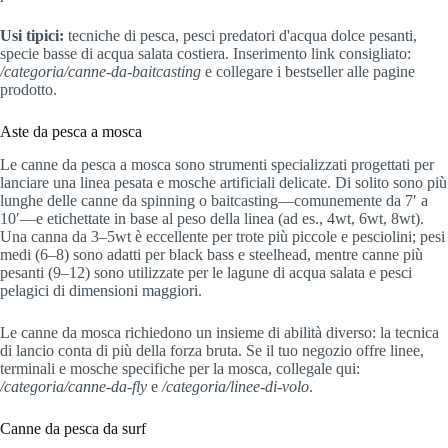
Usi tipici:
tecniche di pesca, pesci predatori d'acqua dolce pesanti,
specie basse di acqua salata costiera. Inserimento link consigliato:
/categoria/canne-da-baitcasting
e collegare i bestseller alle pagine
prodotto.
Aste da pesca a mosca
Le canne da pesca a mosca sono strumenti specializzati progettati per
lanciare una linea pesata e mosche artificiali delicate. Di solito sono più
lunghe delle canne da spinning o baitcasting—comunemente da 7′ a
10′—e etichettate in base al peso della linea (ad es., 4wt, 6wt, 8wt).
Una canna da 3–5wt è eccellente per trote più piccole e pesciolini; pesi
medi (6–8) sono adatti per black bass e steelhead, mentre canne più
pesanti (9–12) sono utilizzate per le lagune di acqua salata e pesci
pelagici di dimensioni maggiori.
Le canne da mosca richiedono un insieme di abilità diverso: la tecnica
di lancio conta di più della forza bruta. Se il tuo negozio offre linee,
terminali e mosche specifiche per la mosca, collegale qui:
/categoria/canne-da-fly
e
/categoria/linee-di-volo
.
Canne da pesca da surf