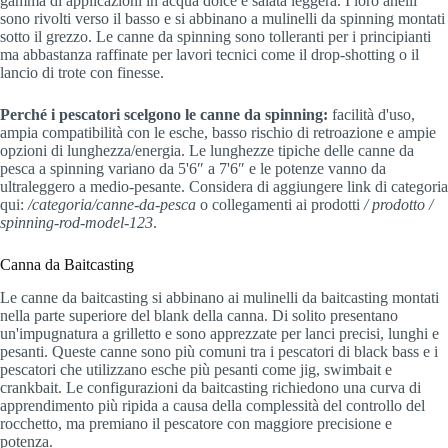
gamma di applicazioni in acqua dolce e salata leggera. I loro anelli
sono rivolti verso il basso e si abbinano a mulinelli da spinning montati
sotto il grezzo. Le canne da spinning sono tolleranti per i principianti
ma abbastanza raffinate per lavori tecnici come il drop-shotting o il
lancio di trote con finesse.
Perché i pescatori scelgono le canne da spinning:
facilità d'uso,
ampia compatibilità con le esche, basso rischio di retroazione e ampie
opzioni di lunghezza/energia. Le lunghezze tipiche delle canne da
pesca a spinning variano da 5'6″ a 7'6″ e le potenze vanno da
ultraleggero a medio-pesante. Considera di aggiungere link di categoria
qui:
/categoria/canne-da-pesca
o collegamenti ai prodotti
/ prodotto /
spinning-rod-model-123
.
Canna da Baitcasting
Le canne da baitcasting si abbinano ai mulinelli da baitcasting montati
nella parte superiore del blank della canna. Di solito presentano
un'impugnatura a grilletto e sono apprezzate per lanci precisi, lunghi e
pesanti. Queste canne sono più comuni tra i pescatori di black bass e i
pescatori che utilizzano esche più pesanti come jig, swimbait e
crankbait. Le configurazioni da baitcasting richiedono una curva di
apprendimento più ripida a causa della complessità del controllo del
rocchetto, ma premiano il pescatore con maggiore precisione e
potenza.