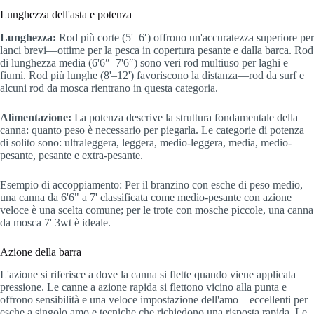
Lunghezza dell'asta e potenza
Lunghezza:
Rod più corte (5'–6′) offrono un'accuratezza superiore per
lanci brevi—ottime per la pesca in copertura pesante e dalla barca. Rod
di lunghezza media (6'6″–7'6″) sono veri rod multiuso per laghi e
fiumi. Rod più lunghe (8'–12') favoriscono la distanza—rod da surf e
alcuni rod da mosca rientrano in questa categoria.
Alimentazione:
La potenza descrive la struttura fondamentale della
canna: quanto peso è necessario per piegarla. Le categorie di potenza
di solito sono: ultraleggera, leggera, medio-leggera, media, medio-
pesante, pesante e extra-pesante.
Esempio di accoppiamento: Per il branzino con esche di peso medio,
una canna da 6'6" a 7' classificata come medio-pesante con azione
veloce è una scelta comune; per le trote con mosche piccole, una canna
da mosca 7' 3wt è ideale.
Azione della barra
L'azione si riferisce a dove la canna si flette quando viene applicata
pressione. Le canne a azione rapida si flettono vicino alla punta e
offrono sensibilità e una veloce impostazione dell'amo—eccellenti per
esche a singolo amo e tecniche che richiedono una risposta rapida. Le