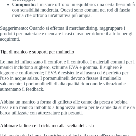
Composito:
I misture offrono un equilibrio: una certa flessibilità
con sensibilità moderata. Questi sono comuni nei rod di fascia
media che offrono un'attrattiva più ampia.
Suggerimento: Quando si effettua il merchandising, raggruppare i
prodotti per materiale e elencare i casi d'uso per ridurre il attrito per gli
acquirenti.
Tipi di manico e supporti per mulinello
Le manici influenzano il comfort e il controllo. I materiali comuni per i
manici includono sughero, schiuma EVA e gomma. Il sughero è
leggero e confortevole; l'EVA è resistente all'usura ed è perfetto per
l'uso in acque salate. I portamulinelli devono fissare il mulinello
saldamente; i portamulinelli di alta qualità riducono le vibrazioni e
aumentano il feedback.
Abbina un manico a forma di grilletto alle canne da pesca a bobina
fissa e un manico imbottito a lunghezza intera per le canne da surf e da
barca utilizzate con attrezzature più pesanti.
Abbinare la linea e il richiamo alla scelta dell'asta
Il diametro della linea, la resistenza al test e il peso dell'esca devono