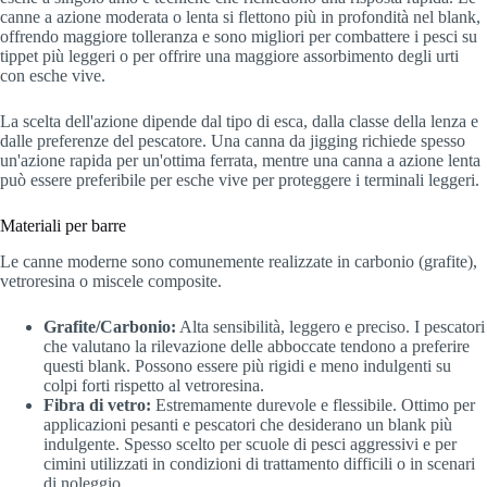
canne a azione moderata o lenta si flettono più in profondità nel blank,
offrendo maggiore tolleranza e sono migliori per combattere i pesci su
tippet più leggeri o per offrire una maggiore assorbimento degli urti
con esche vive.
La scelta dell'azione dipende dal tipo di esca, dalla classe della lenza e
dalle preferenze del pescatore. Una canna da jigging richiede spesso
un'azione rapida per un'ottima ferrata, mentre una canna a azione lenta
può essere preferibile per esche vive per proteggere i terminali leggeri.
Materiali per barre
Le canne moderne sono comunemente realizzate in carbonio (grafite),
vetroresina o miscele composite.
Grafite/Carbonio:
Alta sensibilità, leggero e preciso. I pescatori
che valutano la rilevazione delle abboccate tendono a preferire
questi blank. Possono essere più rigidi e meno indulgenti su
colpi forti rispetto al vetroresina.
Fibra di vetro:
Estremamente durevole e flessibile. Ottimo per
applicazioni pesanti e pescatori che desiderano un blank più
indulgente. Spesso scelto per scuole di pesci aggressivi e per
cimini utilizzati in condizioni di trattamento difficili o in scenari
di noleggio.