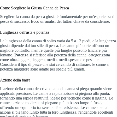
Come Scegliere la Giusta Canna da Pesca
Scegliere la canna da pesca giusta è fondamentale per un'esperienza di
pesca di successo. Ecco un'analisi dei fattori chiave da considerare:
Lunghezza dell'asta e potenza
La lunghezza della canna di solito varia da 5 a 12 piedi, e la lunghezza
giusta dipende dal tuo stile di pesca. Le canne più corte offrono un
migliore controllo, mentre quelle più lunghe possono lanciare più
lontano.
Potenza
si riferisce alla potenza della canna, categorizzata
come ultra-leggera, leggera, media, media-pesante e pesante.
Considera il tipo di pesce che stai cercando di catturare; le canne a
potenza maggiore sono adatte per specie più grandi.
Azione della barra
L'azione della canna descrive quanto la canna si piega quando viene
applicata pressione. Le canne a rapida azione si piegano alla punta,
fornendo una rapida reattività, ideale per tecniche come il jigging. Le
canne a azione moderata si piegano più in basso lungo il fusto,
offrendo un equilibrio tra sensibilità e resistenza. Le canne a lenta
azione si piegano lungo tutta la loro lunghezza, rendendole eccellenti
per lanci di esche più leggere.