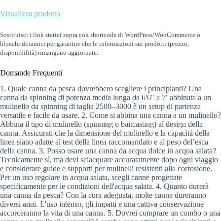
Visualizza prodotto
Sostituisci i link statici sopra con shortcode di WordPress/WooCommerce o
blocchi dinamici per garantire che le informazioni sui prodotti (prezzo,
disponibilità) rimangano aggiornate.
Domande Frequenti
1. Quale canna da pesca dovrebbero scegliere i principianti? Una
canna da spinning di potenza media lunga da 6'6″ a 7′ abbinata a un
mulinello da spinning di taglia 2500–3000 è un setup di partenza
versatile e facile da usare. 2. Come si abbina una canna a un mulinello?
Abbina il tipo di mulinello (spinning o baitcasting) al design della
canna. Assicurati che la dimensione del mulinello e la capacità della
linea siano adatte al test della linea raccomandato e al peso del’esca
della canna. 3. Posso usare una canna da acqua dolce in acqua salata?
Tecnicamente sì, ma devi sciacquare accuratamente dopo ogni viaggio
e considerare guide e supporti per mulinelli resistenti alla corrosione.
Per un uso regolare in acqua salata, scegli canne progettate
specificamente per le condizioni dell'acqua salata. 4. Quanto durerà
una canna da pesca? Con la cura adeguata, molte canne dureranno
diversi anni. L'uso intenso, gli impatti e una cattiva conservazione
accorceranno la vita di una canna. 5. Dovrei comprare un combo o una