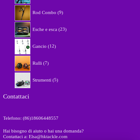
r
9
o
Rod Combo
9
p
d
r
o
2
o
Esche e esca
23
t
3
d
t
p
o
1
i
r
Gancio
12
t
2
o
t
p
d
7
i
r
Rulli
7
o
p
o
t
r
d
5
t
o
Strumenti
5
o
p
i
d
t
r
o
t
o
Contattaci
t
i
d
t
o
i
t
Telefono: (86)18606448557
t
i
Hai bisogno di aiuto o hai una domanda?
Contattaci a: Elsa@hktackle.com