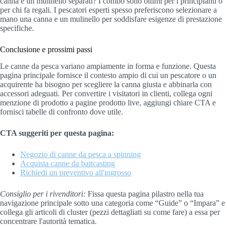
canna e un mulinello separati? I combo sono ottimi per i principianti o
per chi fa regali. I pescatori esperti spesso preferiscono selezionare a
mano una canna e un mulinello per soddisfare esigenze di prestazione
specifiche.
Conclusione e prossimi passi
Le canne da pesca variano ampiamente in forma e funzione. Questa
pagina principale fornisce il contesto ampio di cui un pescatore o un
acquirente ha bisogno per scegliere la canna giusta e abbinarla con
accessori adeguati. Per convertire i visitatori in clienti, collega ogni
menzione di prodotto a pagine prodotto live, aggiungi chiare CTA e
fornisci tabelle di confronto dove utile.
CTA suggeriti per questa pagina:
Negozio di canne da pesca a spinning
Acquista canne da baitcasting
Richiedi un preventivo all'ingrosso
Consiglio per i rivenditori:
Fissa questa pagina pilastro nella tua
navigazione principale sotto una categoria come “Guide” o “Impara” e
collega gli articoli di cluster (pezzi dettagliati su come fare) a essa per
concentrare l'autorità tematica.