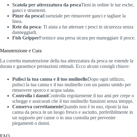
Scatola per attrezzatura da pesca
Tieni in ordine le tue esche,
ganci e strumenti.
Pinze da pesca
Essenziale per rimuovere ganci e tagliare la
linea.
Rete da pesca
: Ti aiuta a far atterrare i pesci in sicurezza senza
danneggiarli.
Fish Gripper
Fornisce una presa sicura per maneggiare il pesce.
Manutenzione e Cura
La corretta manutenzione della tua attrezzatura da pesca ne estende la
durata e garantisce prestazioni ottimali. Ecco alcuni consigli chiave:
Pulisci la tua canna e il tuo mulinello
Dopo ogni utilizzo,
pulisci la tua canna e il tuo mulinello con un panno umido per
rimuovere sporco e acqua salata.
Controlla i danni
Controlla regolarmente il tuo ami per crepe o
schegge e assicurati che il tuo mulinello funzioni senza intoppi.
Conserva correttamente
Quando non è in uso, riponi la tua
canna da pesca in un luogo fresco e asciutto, preferibilmente in
un supporto per canne o in una custodia per prevenire
piegamenti o danni.
FAQ