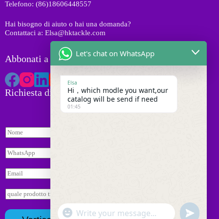
Telefono: (86)18606448557
t
i
Hai bisogno di aiuto o hai una domanda?
Contattaci a: Elsa@hktackle.com
Let's chat on WhatsApp
Abbonati a HK Tackle
Elsa
Hi，which modle you want,our
Richiesta di preventivo
catalog will be send if need
01:45
N
o
m
W
e
h
*
a
E
t
m
s
a
R
a
i
i
p
l
E
c
p
"
*
W
u
m
h
*