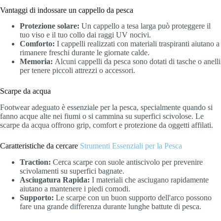
Vantaggi di indossare un cappello da pesca
Protezione solare:
Un cappello a tesa larga può proteggere il
tuo viso e il tuo collo dai raggi UV nocivi.
Comforto:
I cappelli realizzati con materiali traspiranti aiutano a
rimanere freschi durante le giornate calde.
Memoria:
Alcuni cappelli da pesca sono dotati di tasche o anelli
per tenere piccoli attrezzi o accessori.
Scarpe da acqua
Footwear adeguato è essenziale per la pesca, specialmente quando si
fanno acque alte nei fiumi o si cammina su superfici scivolose. Le
scarpe da acqua offrono grip, comfort e protezione da oggetti affilati.
Caratteristiche da cercare
Strumenti Essenziali per la Pesca
Traction:
Cerca scarpe con suole antiscivolo per prevenire
scivolamenti su superfici bagnate.
Asciugatura Rapida:
I materiali che asciugano rapidamente
aiutano a mantenere i piedi comodi.
Supporto:
Le scarpe con un buon supporto dell'arco possono
fare una grande differenza durante lunghe battute di pesca.