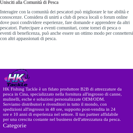
Unisciti alla Comunità di Pesca
Interagire con la comunità dei pescatori può migliorare le tue abilità e
conoscenze. Considera di unirti a club di pesca locali o forum online
dove puoi condividere esperienze, fare domande e apprendere da altri
pescatori. Partecipare a eventi comunitari, come tornei di pesca o
eventi di beneficenza, può anche essere un ottimo modo per connettersi
con altri appassionati di pesca.
HK Fishing Tackle è un fidato produttore B2B di attrezzature da
pesca in Cina, specializzato nella fornitura all'ingrosso di canne,
mulinelli, esche e soluzioni personalizzate OEM/ODM.
Serviamo distributori e rivenditori in tutto il mondo, con
spedizioni all'ingrosso in 48 ore, supporto post-vendita in 24
ore e 10 anni di esperienza nel settore. Il tuo partner affidabile
per una crescita costante nel business dell'attrezzatura da pesca.
Categorie