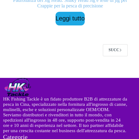
Padronanza del Jig Head: Shaky Head Jig e teste di jig per
Crappie per la pesca di precisione
Leggi tutto
SUCC
HK Fishing Tackle è un fidato produttore B2B di attrezzature da
pesca in Cina, specializzato nella fornitura all'ingrosso di canne,
mulinelli, esche e soluzioni personalizzate OEM/ODM.
Serviamo distributori e rivenditori in tutto il mondo, con
spedizioni all'ingrosso in 48 ore, supporto post-vendita in 24
ore e 10 anni di esperienza nel settore. Il tuo partner affidabile
per una crescita costante nel business dell'attrezzatura da pesca.
Categorie