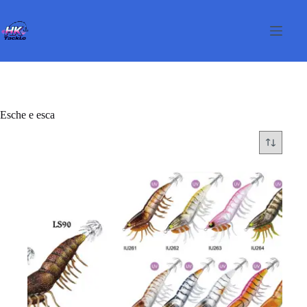
Salta
al
contenuto
Esche e esca