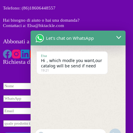
i
t
Telefono: (86)18606448557
t
i
Hai bisogno di aiuto o hai una domanda?
Contattaci a: Elsa@hktackle.com
Let's chat on WhatsApp
Abbonati a HK Tackle
Elsa
Hi，which modle you want,our
Richiesta di preventivo
catalog will be send if need
19:21
*
N
E
o
m
m
a
W
e
i
h
*
l
a
E
*
t
m
s
a
R
a
i
i
p
l
c
p