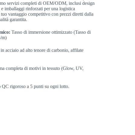
riamo servizi completi di OEM/ODM, inclusi design
 e imballaggi rinforzati per una logistica
l tuo vantaggio competitivo con prezzi diretti dalla
alità garantita.
mico:
Tasso di immersione ottimizzato (Tasso di
s/m)
n acciaio ad alto tenore di carbonio, affilate
 completa di motivi in tessuto (Glow, UV,
 QC rigoroso a 5 punti su ogni lotto.