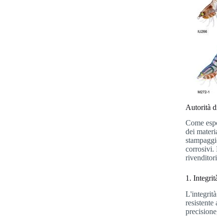
Autorità 
Come espo
dei materi
stampaggio
corrosivi.
rivenditor
1. Integri
L'integrit
resistente 
precision