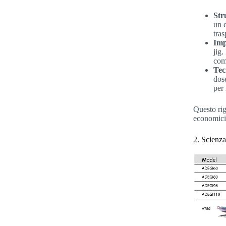
Str
un 
tras
Imp
jig.
comp
Tec
dos
per 
Questo rig
economici,
2. Scienz