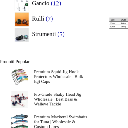
12
Gancio
12
prodotti
7
Rulli
7
prodotti
5
Strumenti
5
prodotti
Prodotti Popolari
Premium Squid Jig Hook
Protectors Wholesale | Bulk
Egi Caps
Pro-Grade Shaky Head Jig
Wholesale | Best Bass &
Walleye Tackle
Premium Mackerel Swimbaits
for Tuna | Wholesale &
Custom Lures