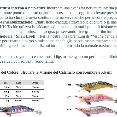
uttura interna a nervature
Incorpora una avanzata nervatura interna pe
comune punto di guasto quando i morsetti sono soggetti a elevate pression
porto tra climi). Questa struttura interna serve anche per ancorare precisa
ermeabilizzazione:
L'intrusione d'acqua attraverso le cuciture o la line
 HK Tackle utilizza la saldatura ad ultrasuoni in tutti i punti di fusione c
letamente la fuoriuscita d'acqua, preservando l'integrità dei film luminos
nologia "Shell-Look":
Per la nostra linea premium di **esche per cala
e per creare un corpo simile a una conchiglia parzialmente trasparente e
rifrangere la luce in condizioni torbide, mimando la naturale traslucenza
ore tecnico garantisce che i nostri jigs mantengano un perfetto equilib
 saldati con solventi, sono falliti.
a del Colore: Sfruttare la Visione del Calamaro con Keimura e Akami