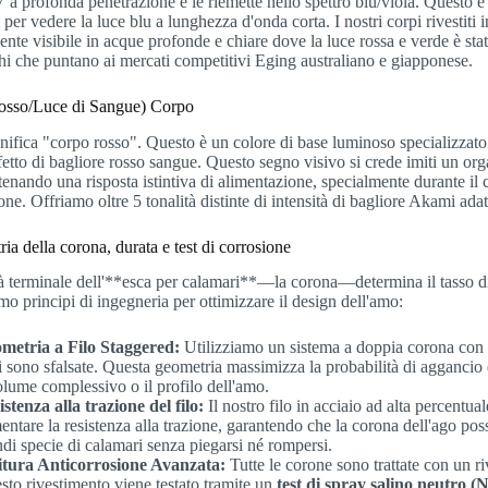
a profonda penetrazione e le riemette nello spettro blu/viola. Questo è
i per vedere la luce blu a lunghezza d'onda corta. I nostri corpi rivesti
ente visibile in acque profonde e chiare dove la luce rossa e verde è stata
hi che puntano ai mercati competitivi Eging australiano e giapponese.
sso/Luce di Sangue) Corpo
ifica "corpo rosso". Questo è un colore di base luminoso specializzato
fetto di bagliore rosso sangue. Questo segno visivo si crede imiti un organ
tenando una risposta istintiva di alimentazione, specialmente durante il c
one. Offriamo oltre 5 tonalità distinte di intensità di bagliore Akami adatt
ia della corona, durata e test di corrosione
à terminale dell'**esca per calamari**—la corona—determina il tasso di 
o principi di ingegneria per ottimizzare il design dell'amo:
metria a Filo Staggered:
Utilizziamo un sistema a doppia corona con s
i sono sfalsate. Questa geometria massimizza la probabilità di agganci
volume complessivo o il profilo dell'amo.
istenza alla trazione del filo:
Il nostro filo in acciaio ad alta percentu
ntare la resistenza alla trazione, garantendo che la corona dell'ago poss
ndi specie di calamari senza piegarsi né rompersi.
itura Anticorrosione Avanzata:
Tutte le corone sono trattate con un r
sto rivestimento viene testato tramite un
test di spray salino neutro (