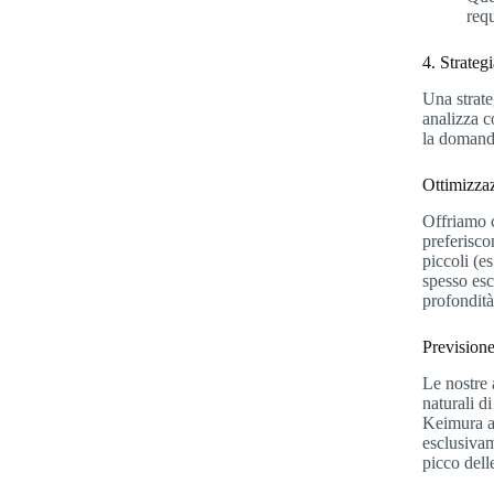
requ
4. Strateg
Una strate
analizza c
la domanda
Ottimizzaz
Offriamo c
preferisco
piccoli (e
spesso esc
profondità
Previsione
Le nostre 
naturali d
Keimura a
esclusivam
picco dell