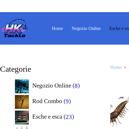
Salta
al
contenuto
Home
Negozio Online
Esche e es
Categorie
Home
8
Negozio Online
8
prodotti
9
Rod Combo
9
prodotti
23
Esche e esca
23
prodotti