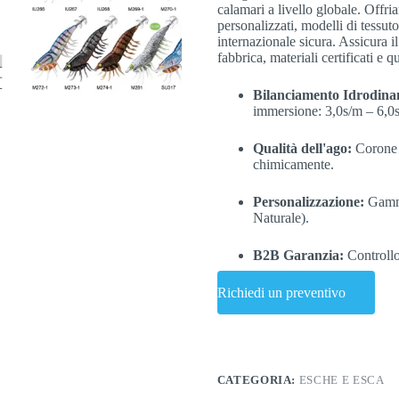
calamari a livello globale. Off
personalizzati, modelli di tessuto
internazionale sicura. Assicura i
fabbrica, materiali certificati e qu
Bilanciamento Idrodina
immersione: 3,0s/m – 6,0
Qualità dell'ago:
Corone i
chimicamente.
Personalizzazione:
Gamma
Naturale).
B2B Garanzia:
Controllo
Richiedi un preventivo
CATEGORIA:
ESCHE E ESCA