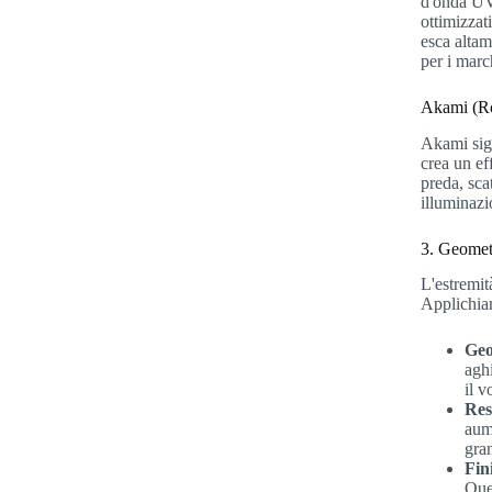
d'onda UV 
ottimizzat
esca altam
per i marc
Akami (Ro
Akami sign
crea un ef
preda, sca
illuminazi
3. Geometr
L'estremit
Applichiam
Geo
agh
il 
Res
aume
gra
Fin
Que