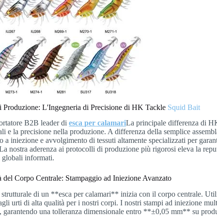
di Produzione: L'Ingegneria di Precisione di HK Tackle
Squid Bait
rtatore B2B leader di
esca per calamari
La principale differenza di H
ali e la precisione nella produzione. A differenza della semplice assembl
 a iniezione e avvolgimento di tessuti altamente specializzati per garant
 La nostra aderenza ai protocolli di produzione più rigorosi eleva la repu
i globali informati.
tà del Corpo Centrale: Stampaggio ad Iniezione Avanzato
à strutturale di un **esca per calamari** inizia con il corpo centrale. U
agli urti di alta qualità per i nostri corpi. I nostri stampi ad iniezione mu
e, garantendo una tolleranza dimensionale entro **±0,05 mm** su prod