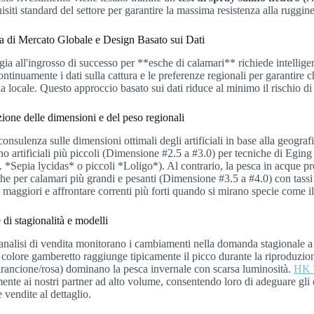
isiti standard del settore per garantire la massima resistenza alla ruggi
ia di Mercato Globale e Design Basato sui Dati
gia all'ingrosso di successo per **esche di calamari** richiede intellige
ontinuamente i dati sulla cattura e le preferenze regionali per garantire c
 locale. Questo approccio basato sui dati riduce al minimo il rischio di
ione delle dimensioni e del peso regionali
onsulenza sulle dimensioni ottimali degli artificiali in base alla geog
no artificiali più piccoli (Dimensione #2.5 a #3.0) per tecniche di Eging
s. *Sepia lycidas* o piccoli *Loligo*). Al contrario, la pesca in acque p
he per calamari più grandi e pesanti (Dimensione #3.5 a #4.0) con tass
 maggiori e affrontare correnti più forti quando si mirano specie come 
 di stagionalità e modelli
analisi di vendita monitorano i cambiamenti nella domanda stagionale a 
i colore gamberetto raggiunge tipicamente il picco durante la riproduzione
rancione/rosa) dominano la pesca invernale con scarsa luminosità.
HK 
ente ai nostri partner ad alto volume, consentendo loro di adeguare gli o
e vendite al dettaglio.