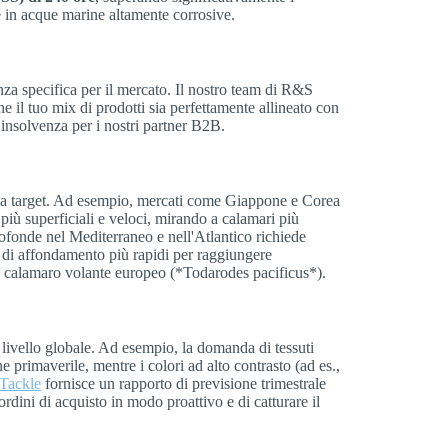
ne in acque marine altamente corrosive.
nza specifica per il mercato. Il nostro team di R&S
he il tuo mix di prodotti sia perfettamente allineato con
 insolvenza per i nostri partner B2B.
rafia target. Ad esempio, mercati come Giappone e Corea
 più superficiali e veloci, mirando a calamari più
rofonde nel Mediterraneo e nell'Atlantico richiede
i di affondamento più rapidi per raggiungere
il calamaro volante europeo (*Todarodes pacificus*).
livello globale. Ad esempio, la domanda di tessuti
 primaverile, mentre i colori ad alto contrasto (ad es.,
Tackle
fornisce un rapporto di previsione trimestrale
rdini di acquisto in modo proattivo e di catturare il