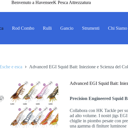
Benvenuto a HavenseeK Pesca Attrezzatura
ca
Rod Combo
Rulli
Gancio
Strumenti
Chi Siamo
Esche e esca
Advanced EGI Squid Bait: Iniezione e Scienza del Co
Advanced EGI Squid Bait: Iniez
Precision Engineered Squid 
Collabora con HK Tackle per sol
ad alto volume. I nostri jigs EGI
chiglie in piombo pesate con pre
una gamma di finiture luminose U