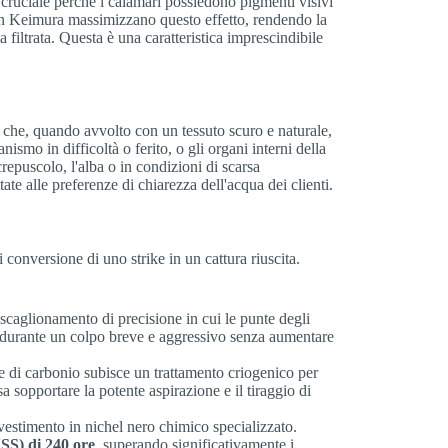
 cruciale perché i calamari possiedono pigmenti visivi
ti in Keimura massimizzano questo effetto, rendendo la
 filtrata. Questa è una caratteristica imprescindibile
 che, quando avvolto con un tessuto scuro e naturale,
ismo in difficoltà o ferito, o gli organi interni della
repuscolo, l'alba o in condizioni di scarsa
ate alle preferenze di chiarezza dell'acqua dei clienti.
conversione di uno strike in un cattura riuscita.
caglionamento di precisione in cui le punte degli
o durante un colpo breve e aggressivo senza aumentare
ale di carbonio subisce un trattamento criogenico per
a sopportare la potente aspirazione e il tiraggio di
ivestimento in nichel nero chimico specializzato.
NSS) di 240 ore
, superando significativamente i