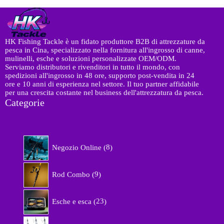
HK Fishing Tackle è un fidato produttore B2B di attrezzature da
pesca in Cina, specializzato nella fornitura all'ingrosso di canne,
mulinelli, esche e soluzioni personalizzate OEM/ODM.
Serviamo distributori e rivenditori in tutto il mondo, con
spedizioni all'ingrosso in 48 ore, supporto post-vendita in 24
ore e 10 anni di esperienza nel settore. Il tuo partner affidabile
per una crescita costante nel business dell'attrezzatura da pesca.
Categorie
8
Negozio Online
8
p
r
9
o
Rod Combo
9
p
d
r
o
2
o
Esche e esca
23
t
3
d
t
p
o
1