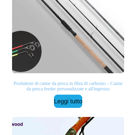
Produttore di canne da pesca in fibra di carbonio – Canne
da pesca feeder personalizzate e all'ingrosso
Leggi tutto