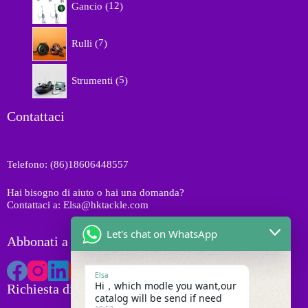
i
r
Gancio
12
t
2
o
t
p
d
7
i
r
Rulli
7
o
p
o
t
r
d
5
t
o
Strumenti
5
o
p
i
d
t
r
o
t
o
Contattaci
t
i
d
t
o
i
t
Telefono: (86)18606448557
t
i
Hai bisogno di aiuto o hai una domanda?
Contattaci a: Elsa@hktackle.com
Let's chat on WhatsApp
Abbonati a HK Tackle
Elsa
Hi，which modle you want,our
Richiesta di preventivo
catalog will be send if need