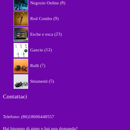
Negozio Online
8
p
r
9
o
Rod Combo
9
p
d
r
o
2
o
Esche e esca
23
t
3
d
t
p
o
1
i
r
Gancio
12
t
2
o
t
p
d
7
i
r
Rulli
7
o
p
o
t
r
d
5
t
o
Strumenti
5
o
p
i
d
t
r
o
t
o
Contattaci
t
i
d
t
o
i
t
Telefono: (86)18606448557
t
i
Hai bisogno di aiuto o hai una domanda?