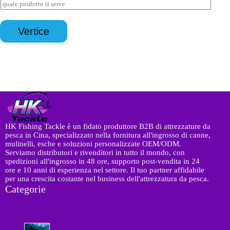
R
a
r
i
i
p
m
l
c
p
a
*
h
*
Vertice
z
i
i
e
o
s
n
t
i
a
*
HK Fishing Tackle è un fidato produttore B2B di attrezzature da
pesca in Cina, specializzato nella fornitura all'ingrosso di canne,
mulinelli, esche e soluzioni personalizzate OEM/ODM.
Serviamo distributori e rivenditori in tutto il mondo, con
spedizioni all'ingrosso in 48 ore, supporto post-vendita in 24
ore e 10 anni di esperienza nel settore. Il tuo partner affidabile
per una crescita costante nel business dell'attrezzatura da pesca.
Categorie
8