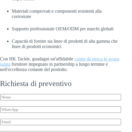
Materiali comprovati e componenti resistenti alla
corrosione
Supporto professionale OEM/ODM per marchi globali
Capacità di fornire sia linee di prodotti di alta gamma che
linee di prodotti economici
Con HK Tackle, guadagni un'affidabile
canne da pesca in acqua
salata
fornitore impegnato in partnership a lungo termine e
nell'eccellenza costante del prodotto.
Richiesta di preventivo
N
o
*
m
W
*
e
h
i
*
a
n
E
t
f
m
s
o
a