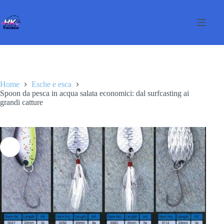
Salta
al
contenuto
Home
Esche e esca
Spoon da pesca in acqua salata economici: dal surfcasting ai
grandi catture