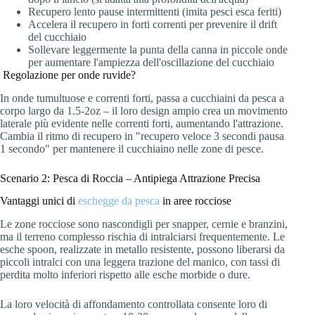
Recupero lento pause intermittenti (imita pesci esca feriti)
Accelera il recupero in forti correnti per prevenire il drift
del cucchiaio
Sollevare leggermente la punta della canna in piccole onde
per aumentare l'ampiezza dell'oscillazione del cucchiaio
Regolazione per onde ruvide?
In onde tumultuose e correnti forti, passa a cucchiaini da pesca a
corpo largo da 1.5-2oz – il loro design ampio crea un movimento
laterale più evidente nelle correnti forti, aumentando l'attrazione.
Cambia il ritmo di recupero in "recupero veloce 3 secondi pausa
1 secondo" per mantenere il cucchiaino nelle zone di pesce.
Scenario 2: Pesca di Roccia – Antipiega Attrazione Precisa
Vantaggi unici di
eschegge da pesca
in aree rocciose
Le zone rocciose sono nascondigli per snapper, cernie e branzini,
ma il terreno complesso rischia di intralciarsi frequentemente. Le
esche spoon, realizzate in metallo resistente, possono liberarsi da
piccoli intralci con una leggera trazione del manico, con tassi di
perdita molto inferiori rispetto alle esche morbide o dure.
La loro velocità di affondamento controllata consente loro di