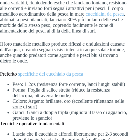
onda variabili, richiedendo esche che lanciano lontano, resistono
alle correnti e inviano forti segnali attrattivi per i pesci. Il corpo
metallico aerodinamico della pesca in mare
cucchiaini da pesca
,
abbinati a pesi bilanciati, lanciano 30% più lontano delle esche
morbide dello stesso peso, coprendo facilmente le zone di
alimentazione dei pesci al di là della linea di surf.
Il loro materiale metallico produce riflessi e ondulazioni causate
dall'acqua, creando segnali visivi intensi in acque salate torbide,
anche quando predatori come sgombri e pesci blu si trovano
dietro le onde.
Preferito
specifiche del cucchiaio da pesca
Peso: 1-2oz (resistenza forte corrente, lanci lunghi stabili)
Forma: Foglia di salice stretta (riduce la resistenza
dell'acqua, attraversa le onde)
Colore: Argento brillante, oro (eccellente riflettanza nelle
zone di surf)
Ganci: Ganci a doppia tripla (migliora il tasso di aggancio,
previene lo sgancio)
Tecniche operative fondamentali
Lascia che il cucchiaio affondi liberamente per 2-3 secondi
dopo il lancio (si adatta alla profondità dell'acqua)