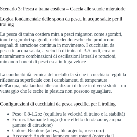
Scenario 3: Pesca a traina costiera – Caccia alle scuole migratorie
Logica fondamentale delle spoon da pesca in acque salate per il
trolling
La pesca di traina costiera mira a pesci migratori come sgombri,
tonni e sgombri spagnoli, richiedendo esche che producono
segnali di attrazione continua in movimento. I cucchiaini da
pesca in acqua salata, a velocità di traina di 3-5 nodi, creano
naturalmente combinazioni di oscillazioni laterali e rotazioni,
mimando banchi di pesci esca in fuga veloce.
La conducibilità termica del metallo fa sì che il cucchiaio regoli la
riflettanza superficiale con i cambiamenti di temperatura
dell'acqua, adattandosi alle condizioni di luce in diversi strati – un
vantaggio che le esche in plastica non possono eguagliare.
Configurazioni di cucchiaini da pesca specifici per il trolling
Peso: 0.8-1.2oz (equilibra la velocità di traino e la stabilità)
Forma: Diamante lungo (forte effetto di rotazione, ampia
gamma di attrazione)
Colore: Bicolore (ad es., blu argento, rosso oro)
Accessori: Aggiungi lampeggianti rotanti (potenzia il