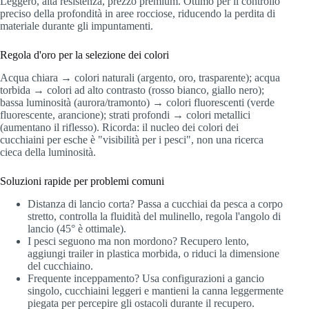
Leggero, alta resistenza, prezzo premium. Ottimo per il controllo
preciso della profondità in aree rocciose, riducendo la perdita di
materiale durante gli impuntamenti.
Regola d'oro per la selezione dei colori
Acqua chiara → colori naturali (argento, oro, trasparente); acqua
torbida → colori ad alto contrasto (rosso bianco, giallo nero);
bassa luminosità (aurora/tramonto) → colori fluorescenti (verde
fluorescente, arancione); strati profondi → colori metallici
(aumentano il riflesso). Ricorda: il nucleo dei colori dei
cucchiaini per esche è "visibilità per i pesci", non una ricerca
cieca della luminosità.
Soluzioni rapide per problemi comuni
Distanza di lancio corta? Passa a cucchiai da pesca a corpo
stretto, controlla la fluidità del mulinello, regola l'angolo di
lancio (45° è ottimale).
I pesci seguono ma non mordono? Recupero lento,
aggiungi trailer in plastica morbida, o riduci la dimensione
del cucchiaino.
Frequente inceppamento? Usa configurazioni a gancio
singolo, cucchiaini leggeri e mantieni la canna leggermente
piegata per percepire gli ostacoli durante il recupero.