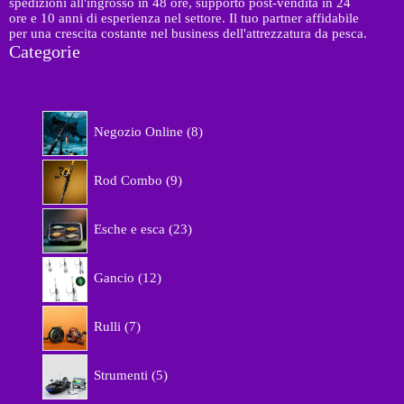
spedizioni all'ingrosso in 48 ore, supporto post-vendita in 24
ore e 10 anni di esperienza nel settore. Il tuo partner affidabile
per una crescita costante nel business dell'attrezzatura da pesca.
Categorie
8
Negozio Online
8
p
r
9
o
Rod Combo
9
p
d
r
o
2
o
Esche e esca
23
t
3
d
t
p
o
1
i
r
Gancio
12
t
2
o
t
p
d
7
i
r
Rulli
7
o
p
o
t
r
d
5
t
o
Strumenti
5
o
p
i
d
t
r