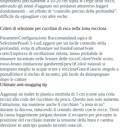
sospendersi precisamente a 10-20 cm sopra le crepe delle rocce,
attivando gli istinti d'agguato nei predatori attraverso leggeri
dondolamenti – un effetto di “controllo preciso della profondità”
difficile da eguagliare con altre esche.
Criteri di selezione per cucchiai di esca nella zona rocciosa
ParametroConfigurazione RaccomandataLogica di
SelezionePeso0.5-1ozLeggero per un facile controllo della
profondità, evita di affondare sul fondoFormaOvale
cortoAmpiezza di oscillazione ridotta, meno probabile di
rimanere incastrato nelle fessure delle rocceColoreVerde scuro,
rosso-bruno (imitazione gamberetti/pesci)Colori naturali si
integrano meglio in acque scure e roccioseGanciGancio singolo a
puntaRiduce il rischio di incastro, più facile da disimpegnare
dopo le catture
Ultimate anti-snagging tip
Aggiungi un trailer in plastica morbida di 5 cm (come una coda
riccia) alla coda del cucchiaio da pesca. Questo non solo aumenta
l'attrazione, ma mantiene anche il cucchiaio "a testa in su"
durante la discesa, riducendo il contatto diretto con le rocce. Tieni
la canna leggermente piegata durante il recupero per percepire la
posizione del cucchiaio tramite la tensione della linea e cambia
direzione in anticipo quando incontri ostacoli.