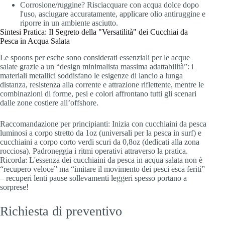
Corrosione/ruggine? Risciacquare con acqua dolce dopo
l'uso, asciugare accuratamente, applicare olio antiruggine e
riporre in un ambiente asciutto.
Sintesi Pratica: Il Segreto della "Versatilità" dei Cucchiai da
Pesca in Acqua Salata
Le spoons per esche sono considerati essenziali per le acque
salate grazie a un “design minimalista massima adattabilità”: i
materiali metallici soddisfano le esigenze di lancio a lunga
distanza, resistenza alla corrente e attrazione riflettente, mentre le
combinazioni di forme, pesi e colori affrontano tutti gli scenari
dalle zone costiere all’offshore.
Raccomandazione per principianti: Inizia con cucchiaini da pesca
luminosi a corpo stretto da 1oz (universali per la pesca in surf) e
cucchiaini a corpo corto verdi scuri da 0,8oz (dedicati alla zona
rocciosa). Padroneggia i ritmi operativi attraverso la pratica.
Ricorda: L'essenza dei cucchiaini da pesca in acqua salata non è
“recupero veloce” ma “imitare il movimento dei pesci esca feriti”
– recuperi lenti pause sollevamenti leggeri spesso portano a
sorprese!
Richiesta di preventivo