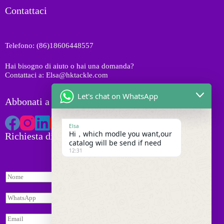
o
t
o
Contattaci
t
i
d
t
o
i
t
Telefono: (86)18606448557
t
i
Hai bisogno di aiuto o hai una domanda?
Contattaci a: Elsa@hktackle.com
Let's chat on WhatsApp
Abbonati a HK Tackle
Elsa
Hi，which modle you want,our
Richiesta di preventivo
catalog will be send if need
12:31
N
o
*
m
W
e
h
*
a
E
t