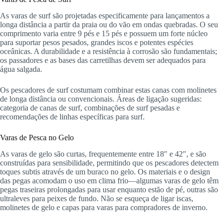
As varas de surf são projetadas especificamente para lançamentos a
longa distância a partir da praia ou do vão em ondas quebradas. O seu
comprimento varia entre 9 pés e 15 pés e possuem um forte núcleo
para suportar pesos pesados, grandes iscos e potentes espécies
oceânicas. A durabilidade e a resistência à corrosão são fundamentais;
os passadores e as bases das carretilhas devem ser adequados para
água salgada.
Os pescadores de surf costumam combinar estas canas com molinetes
de longa distância ou convencionais. Áreas de ligação sugeridas:
categoria de canas de surf, combinações de surf pesadas e
recomendações de linhas específicas para surf.
Varas de Pesca no Gelo
As varas de gelo são curtas, frequentemente entre 18″ e 42″, e são
construídas para sensibilidade, permitindo que os pescadores detectem
toques subtis através de um buraco no gelo. Os materiais e o design
das pegas acomodam o uso em clima frio—algumas varas de gelo têm
pegas traseiras prolongadas para usar enquanto estão de pé, outras são
ultraleves para peixes de fundo. Não se esqueça de ligar iscas,
molinetes de gelo e capas para varas para compradores de inverno.