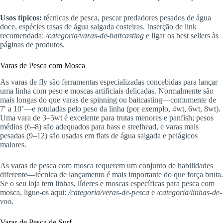
Usos típicos:
técnicas de pesca, pescar predadores pesados de água
doce, espécies rasas de água salgada costeiras. Inserção de link
recomendada:
/categoria/varas-de-baitcasting
e ligar os best sellers às
páginas de produtos.
Varas de Pesca com Mosca
As varas de fly são ferramentas especializadas concebidas para lançar
uma linha com peso e moscas artificiais delicadas. Normalmente são
mais longas do que varas de spinning ou baitcasting—comumente de
7′ a 10’—e rotuladas pelo peso da linha (por exemplo, 4wt, 6wt, 8wt).
Uma vara de 3–5wt é excelente para trutas menores e panfish; pesos
médios (6–8) são adequados para bass e steelhead, e varas mais
pesadas (9–12) são usadas em flats de água salgada e pelágicos
maiores.
As varas de pesca com mosca requerem um conjunto de habilidades
diferente—técnica de lançamento é mais importante do que força bruta.
Se o seu loja tem linhas, líderes e moscas específicas para pesca com
mosca, ligue-os aqui:
/categoria/veras-de-pesca
e
/categoria/linhas-de-
voo
.
Varas de Pesca de Surf