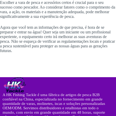
Escolher a vara de pesca e acessórios certos é crucial para o seu
sucesso como pescador. Ao considerar fatores como o comprimento da
vara, a ação, os materiais e a manutenção adequada, pode melhorar
significativamente a sua experiência de pesca.
Agora que você tem as informações de que precisa, é hora de se
preparar e entrar na água! Quer seja um iniciante ou um profissional
experiente, o equipamento certo irá melhorar as suas aventuras de
pesca. Não se esqueça de verificar as regulamentações locais e praticar
a pesca sustentável para proteger as nossas águas para as gerações
futuras.
A HK Fishing Tackle é uma fábrica de artigos de pesca B2B
confiável na China, especializada no fornecimento em grande
quantidade de varas, molinetes, iscas e soluções personalizadas
OEM/ODM. Servimos distribuidores e retalhistas em todo o
mundo, com envio em grande quantidade em 48 horas, suporte