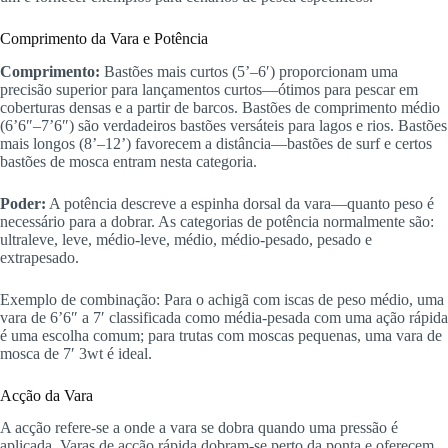
Comprimento da Vara e Potência
Comprimento:
Bastões mais curtos (5’–6′) proporcionam uma
precisão superior para lançamentos curtos—ótimos para pescar em
coberturas densas e a partir de barcos. Bastões de comprimento médio
(6’6″–7’6″) são verdadeiros bastões versáteis para lagos e rios. Bastões
mais longos (8’–12’) favorecem a distância—bastões de surf e certos
bastões de mosca entram nesta categoria.
Poder:
A potência descreve a espinha dorsal da vara—quanto peso é
necessário para a dobrar. As categorias de potência normalmente são:
ultraleve, leve, médio-leve, médio, médio-pesado, pesado e
extrapesado.
Exemplo de combinação: Para o achigã com iscas de peso médio, uma
vara de 6’6″ a 7′ classificada como média-pesada com uma ação rápida
é uma escolha comum; para trutas com moscas pequenas, uma vara de
mosca de 7′ 3wt é ideal.
Acção da Vara
A acção refere-se a onde a vara se dobra quando uma pressão é
aplicada. Varas de acção rápida dobram-se perto da ponta e oferecem