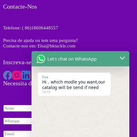
u
o
o
Contacte-Nos
t
s
d
o
u
s
t
Telefone: ( 86)18606448557
o
s
Precisa de ajuda ou tem uma pergunta?
Contacte-nos em: Elsa@hktackle.com
Let's chat on WhatsApp
Inscreva-se na HK Tackle
Elsa
Hi，which modle you want,our
Necessita de Orçamento
catalog will be send if need
16:15
N
o
m
W
e
h
*
a
E
t