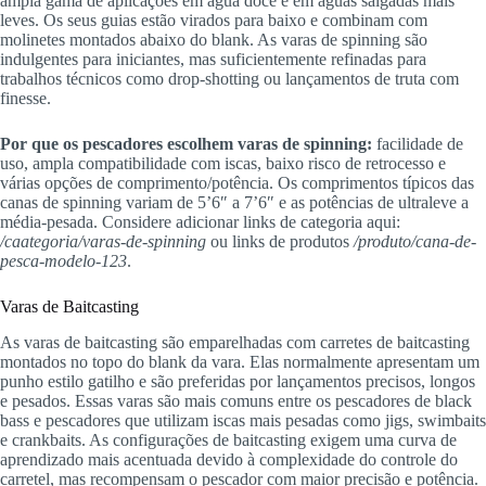
ampla gama de aplicações em água doce e em águas salgadas mais
leves. Os seus guias estão virados para baixo e combinam com
molinetes montados abaixo do blank. As varas de spinning são
indulgentes para iniciantes, mas suficientemente refinadas para
trabalhos técnicos como drop-shotting ou lançamentos de truta com
finesse.
Por que os pescadores escolhem varas de spinning:
facilidade de
uso, ampla compatibilidade com iscas, baixo risco de retrocesso e
várias opções de comprimento/potência. Os comprimentos típicos das
canas de spinning variam de 5’6″ a 7’6″ e as potências de ultraleve a
média-pesada. Considere adicionar links de categoria aqui:
/caategoria/varas-de-spinning
ou links de produtos
/produto/cana-de-
pesca-modelo-123
.
Varas de Baitcasting
As varas de baitcasting são emparelhadas com carretes de baitcasting
montados no topo do blank da vara. Elas normalmente apresentam um
punho estilo gatilho e são preferidas por lançamentos precisos, longos
e pesados. Essas varas são mais comuns entre os pescadores de black
bass e pescadores que utilizam iscas mais pesadas como jigs, swimbaits
e crankbaits. As configurações de baitcasting exigem uma curva de
aprendizado mais acentuada devido à complexidade do controle do
carretel, mas recompensam o pescador com maior precisão e potência.