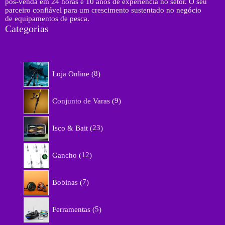
pós-venda em 24 horas e 10 anos de experiência no setor. O seu
parceiro confiável para um crescimento sustentado no negócio
de equipamentos de pesca.
Categorias
8
Loja Online
8
p
r
9
o
Conjunto de Varas
9
p
d
r
u
2
o
Isco & Bait
23
t
3
d
o
p
u
1
s
r
Gancho
12
t
2
o
o
p
d
7
s
r
Bobinas
7
u
p
o
t
r
d
5
o
o
Ferramentas
5
u
p
s
d
t
r