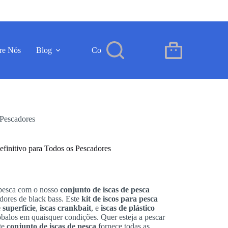
re Nós
Blog
Contacto
PT
Carrinho
de
compras
 Pescadores
efinitivo para Todos os Pescadores
 pesca com o nosso
conjunto de iscas de pesca
dores de black bass. Este
kit de iscos para pesca
e superfície
,
iscas crankbait
, e
iscas de plástico
balos em quaisquer condições. Quer esteja a pescar
te
conjunto de iscas de pesca
fornece todas as