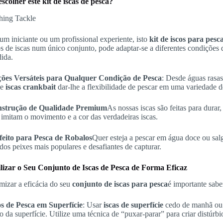
scolher este kit de iscas de pesca?
um iniciante ou um profissional experiente, isto
kit de iscos para pesc
os de iscas num único conjunto, pode adaptar-se a diferentes condições
ida.
ões Versáteis para Qualquer Condição de Pesca
: Desde águas rasa
 e
iscas crankbait
dar-lhe a flexibilidade de pescar em uma variedade d
strução de Qualidade Premium
As nossas iscas são feitas para durar,
 imitam o movimento e a cor das verdadeiras iscas.
feito para Pesca de Robalos
Quer esteja a pescar em água doce ou salga
dos peixes mais populares e desafiantes de capturar.
izar o Seu Conjunto de Iscas de Pesca de Forma Eficaz
mizar a eficácia do seu
conjunto de iscas para pesca
é importante sabe
os de Pesca em Superfície
: Usar
iscas de superfície
cedo de manhã ou t
o da superfície. Utilize uma técnica de “puxar-parar” para criar distúrbi