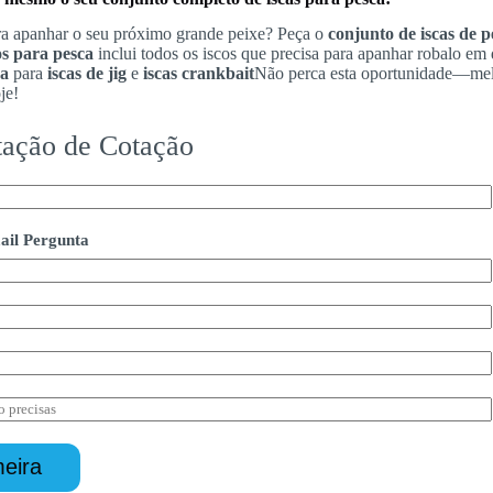
ra apanhar o seu próximo grande peixe? Peça o
conjunto de iscas de p
cos para pesca
inclui todos os iscos que precisa para apanhar robalo e
ca
para
iscas de jig
e
iscas crankbait
Não perca esta oportunidade—mel
je!
itação de Cotação
il Pergunta
eira