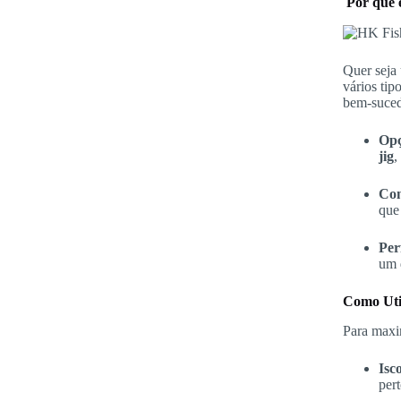
Por que e
Quer seja 
vários tip
bem-suced
Opç
jig
,
Con
que
Per
um 
Como Util
Para maxi
Isc
pert