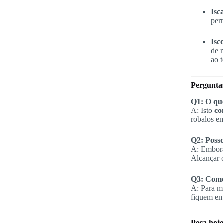
Isc
per
Isc
de 
ao 
Pergunta
Q1: O que
A: Isto
co
robalos em
Q2: Posso
A: Embora 
Alcançar 
Q3: Como 
A: Para m
fiquem ema
Peça hoje