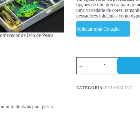
opções de que precisa para golp
uma variedade de cores, tamanhos
pescadores iniciantes como exp
Solicitar uma Cotação
Quantidade
de
The
Ultimate
Fishing
Lure
CATEGORIA:
LOJA ONLINE
Set
for
Every
Angler