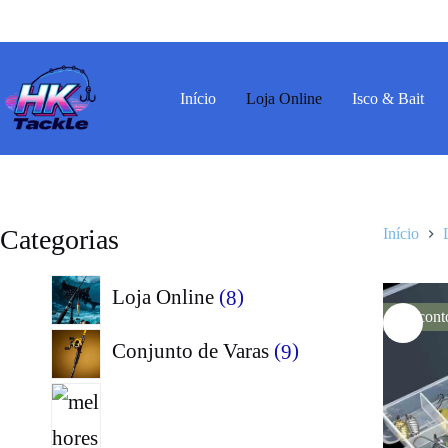
Pular
para
o
conteúdo
Início
Loja Online
Isco & Bait
Categorias
Início
8
Loja Online
8
Descont
produtos
9
Conjunto de Varas
9
produtos
23
produtos