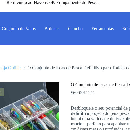
Bem-vindo ao HavenseeK Equipamento de Pesca
Conjunto de Varas
Bobinas
Gancho
Ferramentas
Sob
Loja Online
O Conjunto de Iscas de Pesca Definitivo para Todos os
O Conjunto de Iscas de Pesca D
o
$
69.00
$
99.00
O
O
preço
preço
original
atual
Desbloqueie o seu potencial de
era:
é:
definitivo
projectado para pesca
$99.00.
$69.00.
inclui uma variedade de
iscas d
macio
—perfeito para apanhar ro
em águas rasas ou profundas, es