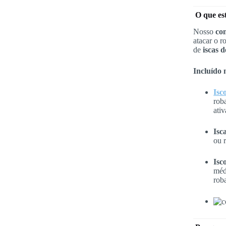
O que es
Nosso
con
atacar o r
de
iscas d
Incluído
Isc
rob
ati
Isc
ou 
Isc
méd
roba