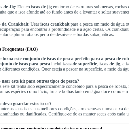
as de Jig
: Elenco
iscas de jig
em torno de estruturas submersas, rochas 
mita que a isca afunde até ao fundo antes de a levantar e soltar suavem
o da Crankbait
: Usar
iscas crankbait
para a pesca em meio de água ou
recuperação para encontrar a profundidade e a ação certas. Os crankbai
tentar capturar robalos perto de desníveis e bordas subaquáticas.
s Frequentes (FAQ)
 torna este conjunto de iscas de pesca perfeito para a pesca de ro
njunto de iscas para pesca
inclui
iscas de superfície
,
iscas de jig
, e
i
 diferentes condições. Quer esteja a pescar na superfície, a meio da águ
 usar este kit para outros tipos de pesca?
este kit tenha sido especificamente concebido para a pesca de robalo,
outras espécies como lúcio, truta e bolhas tanto em água doce como em
devo guardar estes iscos?
anter as suas iscas nas melhores condições, armazene-as numa caixa de 
ranhadas ou danificadas. Certifique-se de as manter secas após cada ut
 mesmo o seu conjunto completo de iscas para pesca!