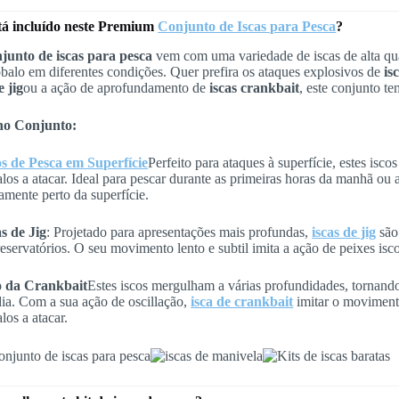
tá incluído neste Premium
Conjunto de Iscas para Pesca
?
junto de iscas para pesca
vem com uma variedade de iscas de alta qu
obalo em diferentes condições. Quer prefira os ataques explosivos de
is
e jig
ou a ação de aprofundamento de
iscas crankbait
, este conjunto te
 no Conjunto:
os de Pesca em Superfície
Perfeito para ataques à superfície, estes isc
alos a atacar. Ideal para pescar durante as primeiras horas da manhã ou a
vamente perto da superfície.
as de Jig
: Projetado para apresentações mais profundas,
iscas de jig
são 
reservatórios. O seu movimento lento e subtil imita a ação de peixes isco
o da Crankbait
Estes iscos mergulham a várias profundidades, tornando-
ia. Com a sua ação de oscillação,
isca de crankbait
imitar o movimento
los a atacar.