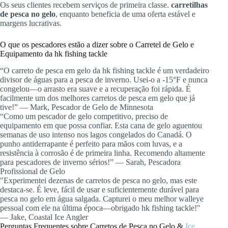
Os seus clientes recebem serviços de primeira classe.
carretilhas
de pesca no gelo
, enquanto beneficia de uma oferta estável e
margens lucrativas.
O que os pescadores estão a dizer sobre o Carretel de Gelo e
Equipamento da hk fishing tackle
“O carreto de pesca em gelo da hk fishing tackle é um verdadeiro
divisor de águas para a pesca de inverno. Usei-o a -15°F e nunca
congelou—o arrasto era suave e a recuperação foi rápida. É
facilmente um dos melhores carretos de pesca em gelo que já
tive!” — Mark, Pescador de Gelo de Minnesota
“Como um pescador de gelo competitivo, preciso de
equipamento em que possa confiar. Esta cana de gelo aguentou
semanas de uso intenso nos lagos congelados do Canadá. O
punho antiderrapante é perfeito para mãos com luvas, e a
resistência à corrosão é de primeira linha. Recomendo altamente
para pescadores de inverno sérios!” — Sarah, Pescadora
Profissional de Gelo
"Experimentei dezenas de carretos de pesca no gelo, mas este
destaca-se. É leve, fácil de usar e suficientemente durável para
pesca no gelo em água salgada. Capturei o meu melhor walleye
pessoal com ele na última época—obrigado hk fishing tackle!"
— Jake, Coastal Ice Angler
Perguntas Frequentes sobre Carretos de Pesca no Gelo &
Ice