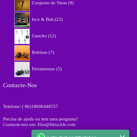
o
Conjunto de Varas
9
p
d
r
u
2
o
Isco & Bait
23
t
3
d
o
p
u
1
s
r
Gancho
12
t
2
o
o
p
d
7
s
r
Bobinas
7
u
p
o
t
r
d
5
o
o
Ferramentas
5
u
p
s
d
t
r
u
o
o
Contacte-Nos
t
s
d
o
u
s
t
Telefone: ( 86)18606448557
o
s
Precisa de ajuda ou tem uma pergunta?
Contacte-nos em: Elsa@hktackle.com