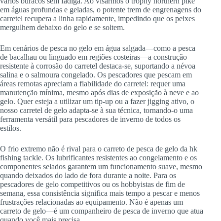
vários buracos sem fadiga. Ao visarmos o trophy northern pike
em águas profundas e geladas, o potente trem de engrenagens do
carretel recupera a linha rapidamente, impedindo que os peixes
mergulhem debaixo do gelo e se soltem.
Em cenários de pesca no gelo em água salgada—como a pesca
de bacalhau ou linguado em regiões costeiras—a construção
resistente à corrosão do carretel destaca-se, suportando a névoa
salina e o salmoura congelado. Os pescadores que pescam em
áreas remotas apreciam a fiabilidade do carretel: requer uma
manutenção mínima, mesmo após dias de exposição à neve e ao
gelo. Quer esteja a utilizar um tip-up ou a fazer jigging ativo, o
nosso carretel de gelo adapta-se à sua técnica, tornando-o uma
ferramenta versátil para pescadores de inverno de todos os
estilos.
O frio extremo não é rival para o carreto de pesca de gelo da hk
fishing tackle. Os lubrificantes resistentes ao congelamento e os
componentes selados garantem um funcionamento suave, mesmo
quando deixados do lado de fora durante a noite. Para os
pescadores de gelo competitivos ou os hobbyistas de fim de
semana, essa consistência significa mais tempo a pescar e menos
frustrações relacionadas ao equipamento. Não é apenas um
carreto de gelo—é um companheiro de pesca de inverno que atua
quando você mais precisa.