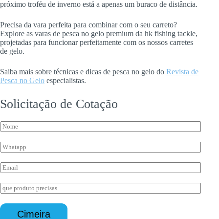
próximo troféu de inverno está a apenas um buraco de distância.
Precisa da vara perfeita para combinar com o seu carreto?
Explore as varas de pesca no gelo premium da hk fishing tackle,
projetadas para funcionar perfeitamente com os nossos carretes
de gelo.
Saiba mais sobre técnicas e dicas de pesca no gelo do
Revista de
Pesca no Gelo
especialistas.
Solicitação de Cotação
N
o
m
W
e
h
*
a
E
t
m
s
a
I
a
i
n
p
l
*
q
p
*
W
u
*
Cimeira