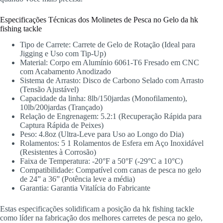
Especificações Técnicas dos Molinetes de Pesca no Gelo da hk
fishing tackle
Tipo de Carrete: Carrete de Gelo de Rotação (Ideal para
Jigging e Uso com Tip-Up)
Material: Corpo em Alumínio 6061-T6 Fresado em CNC
com Acabamento Anodizado
Sistema de Arrasto: Disco de Carbono Selado com Arrasto
(Tensão Ajustável)
Capacidade da linha: 8lb/150jardas (Monofilamento),
10lb/200jardas (Trançado)
Relação de Engrenagem: 5.2:1 (Recuperação Rápida para
Captura Rápida de Peixes)
Peso: 4.8oz (Ultra-Leve para Uso ao Longo do Dia)
Rolamentos: 5 1 Rolamentos de Esfera em Aço Inoxidável
(Resistentes à Corrosão)
Faixa de Temperatura: -20°F a 50°F (-29°C a 10°C)
Compatibilidade: Compatível com canas de pesca no gelo
de 24” a 36” (Potência leve a média)
Garantia: Garantia Vitalícia do Fabricante
Estas especificações solidificam a posição da hk fishing tackle
como líder na fabricação dos melhores carretes de pesca no gelo,