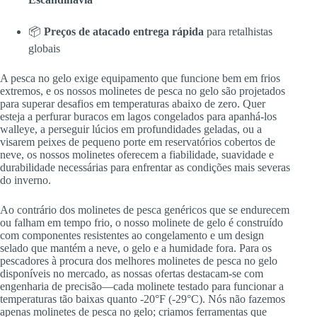
📦
Preços de atacado entrega rápida
para retalhistas
globais
A pesca no gelo exige equipamento que funcione bem em frios
extremos, e os nossos molinetes de pesca no gelo são projetados
para superar desafios em temperaturas abaixo de zero. Quer
esteja a perfurar buracos em lagos congelados para apanhá-los
walleye, a perseguir lúcios em profundidades geladas, ou a
visarem peixes de pequeno porte em reservatórios cobertos de
neve, os nossos molinetes oferecem a fiabilidade, suavidade e
durabilidade necessárias para enfrentar as condições mais severas
do inverno.
Ao contrário dos molinetes de pesca genéricos que se endurecem
ou falham em tempo frio, o nosso molinete de gelo é construído
com componentes resistentes ao congelamento e um design
selado que mantém a neve, o gelo e a humidade fora. Para os
pescadores à procura dos melhores molinetes de pesca no gelo
disponíveis no mercado, as nossas ofertas destacam-se com
engenharia de precisão—cada molinete testado para funcionar a
temperaturas tão baixas quanto -20°F (-29°C). Nós não fazemos
apenas molinetes de pesca no gelo; criamos ferramentas que