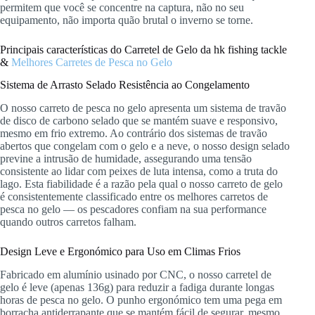
permitem que você se concentre na captura, não no seu
equipamento, não importa quão brutal o inverno se torne.
Principais características do Carretel de Gelo da hk fishing tackle
&
Melhores Carretes de Pesca no Gelo
Sistema de Arrasto Selado Resistência ao Congelamento
O nosso carreto de pesca no gelo apresenta um sistema de travão
de disco de carbono selado que se mantém suave e responsivo,
mesmo em frio extremo. Ao contrário dos sistemas de travão
abertos que congelam com o gelo e a neve, o nosso design selado
previne a intrusão de humidade, assegurando uma tensão
consistente ao lidar com peixes de luta intensa, como a truta do
lago. Esta fiabilidade é a razão pela qual o nosso carreto de gelo
é consistentemente classificado entre os melhores carretos de
pesca no gelo — os pescadores confiam na sua performance
quando outros carretos falham.
Design Leve e Ergonómico para Uso em Climas Frios
Fabricado em alumínio usinado por CNC, o nosso carretel de
gelo é leve (apenas 136g) para reduzir a fadiga durante longas
horas de pesca no gelo. O punho ergonómico tem uma pega em
borracha antiderrapante que se mantém fácil de segurar, mesmo