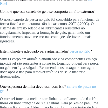
Reel
Como é que este carrete de gelo se comporta em frio extremo?
O nosso carreto de pesca no gelo foi concebido para funcionar de
forma fiável a temperaturas tão baixas como -20°F (-29°C). O
sistema de arrasto selado e os lubrificantes resistentes ao
congelamento impedem a formação de gelo, garantindo um
funcionamento suave mesmo nas condições de inverno mais
rigorosas.
Este molinete é adequado para água salgada?
pesca no gelo
?
Sim! O corpo em alumínio anodizado e os componentes em aço
inoxidável são resistentes à corrosão, tornando-o ideal para pesca
no gelo em água salgada. Recomendamos enxaguar com água
doce após o uso para remover resíduos de sal e manter o
desempenho.
Que espessura de linha devo usar com isto?
carrete de pesca no
gelo
?
O carretel funciona melhor com linha monofilamento de 6 a 10
libras ou linha trançada de 8 a 12 libras. Para peixes de pan, uma
linha de 6 a 8 libras é ideal; para lúcios do norte ou trutas de lago,