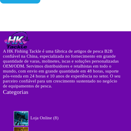
h
é
a
r
t
i
s
t
a
o
p
*
p
P
e
d
i
A HK Fishing Tackle é uma fábrica de artigos de pesca B2B
d
confiável na China, especializada no fornecimento em grande
o
quantidade de varas, molinetes, iscas e soluções personalizadas
OEM/ODM. Servimos distribuidores e retalhistas em todo o
mundo, com envio em grande quantidade em 48 horas, suporte
pós-venda em 24 horas e 10 anos de experiência no setor. O seu
parceiro confiável para um crescimento sustentado no negócio
de equipamentos de pesca.
Categorias
8
Loja Online
8
p
r
9