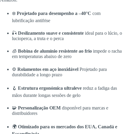
❄️
Projetado para desempenho a –40°C
com
lubrificação antifrise
🎣
Deslizamento suave e consistente
ideal para o lúcio, o
lucioperca, a truta e o perca
🧊
Bobina de alumínio resistente ao frio
impede o racha
em temperaturas abaixo de zero
⚙️
Rolamentos em aço inoxidável
Projetado para
durabilidade a longo prazo
🪝
Estrutura ergonómica ultraleve
reduz a fadiga das
mãos durante longas sessões de gelo
🧩
Personalização OEM
disponível para marcas e
distribuidores
🌍
Otimizado para os mercados dos EUA, Canadá e
Escandinávia