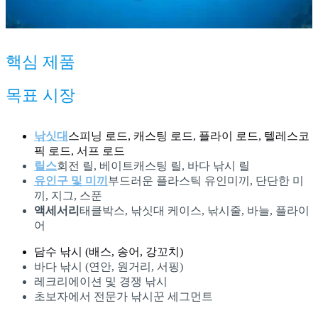
핵심 제품
목표 시장
낚싯대
스피닝 로드, 캐스팅 로드, 플라이 로드, 텔레스코
픽 로드, 서프 로드
릴스
회전 릴, 베이트캐스팅 릴, 바다 낚시 릴
유인구 및 미끼
부드러운 플라스틱 유인미끼, 단단한 미
끼, 지그, 스푼
액세서리
태클박스, 낚싯대 케이스, 낚시줄, 바늘, 플라이
어
담수 낚시 (배스, 송어, 강꼬치)
바다 낚시 (연안, 원거리, 서핑)
레크리에이션 및 경쟁 낚시
초보자에서 전문가 낚시꾼 세그먼트