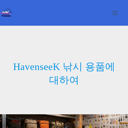
본
문
으
로
건
너
뛰
기
HavenseeK 낚시 용품에
대하여