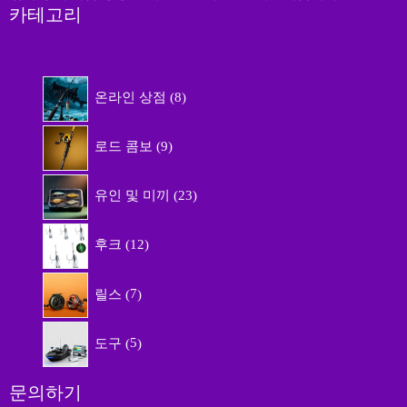
카테고리
8
온라인 상점
8
개
상
9
품
로드 콤보
9
개
상
2
품
유인 및 미끼
23
3
개
1
상
후크
12
2
품
개
7
상
릴스
7
개
품
상
5
품
도구
5
개
상
품
문의하기