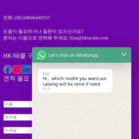
전화: (86)18606448557
도움이 필요하거나 질문이 있으신가요?
문의는 다음으로 연락해 주세요: Elsa@hktackle.com
Let's chat on WhatsApp
HK 태클 구독하기
Elsa
견적 필요
Hi，which modle you want,our
catalog will be send if need
01:31
이
이
름
름
왓
*
왓
츠
츠
앱
앱
이
*
메