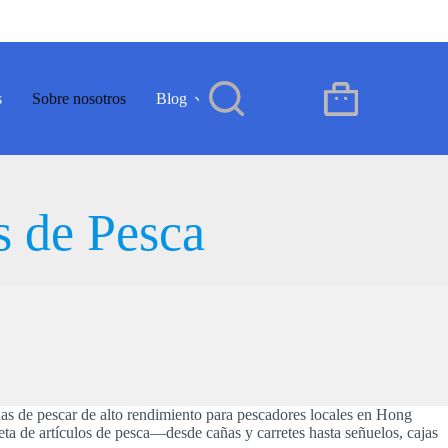
s
Sobre nosotros
Blog
Contacto
ES
Carro
de
compra
s de Pesca
s de pescar de alto rendimiento para pescadores locales en Hong
ta de artículos de pesca—desde cañas y carretes hasta señuelos, cajas