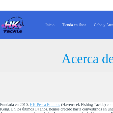
Saltar
al
contenido
Inicio
Tienda en línea
Cebo y Atr
Acerca de
Fundada en 2010,
HK Pesca Equipos
(Havenseek Fishing Tackle) come
Kong. En los últimos 14 años, hemos crecido hasta convertirnos en una 