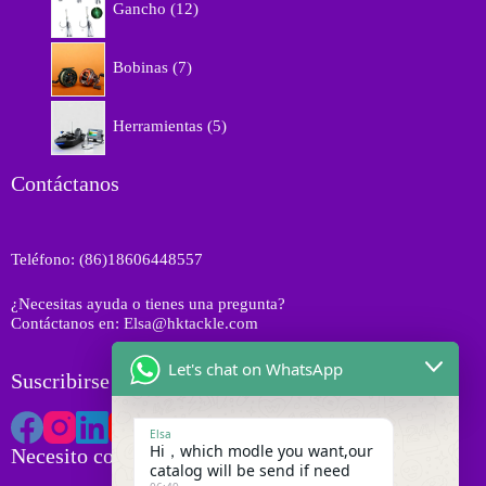
o
r
Gancho
12
c
2
s
o
t
p
d
7
o
r
Bobinas
7
u
p
s
o
c
r
d
5
t
o
Herramientas
5
u
p
o
d
c
r
s
u
t
o
Contáctanos
c
o
d
t
s
u
o
c
s
Teléfono: (86)18606448557
t
o
¿Necesitas ayuda o tienes una pregunta?
s
Contáctanos en: Elsa@hktackle.com
Let's chat on WhatsApp
Suscribirse a HK Tackle
Elsa
Hi，which modle you want,our
Necesito cotización
catalog will be send if need