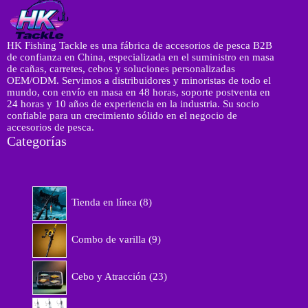
HK Fishing Tackle es una fábrica de accesorios de pesca B2B
de confianza en China, especializada en el suministro en masa
de cañas, carretes, cebos y soluciones personalizadas
OEM/ODM. Servimos a distribuidores y minoristas de todo el
mundo, con envío en masa en 48 horas, soporte postventa en
24 horas y 10 años de experiencia en la industria. Su socio
confiable para un crecimiento sólido en el negocio de
accesorios de pesca.
Categorías
8
Tienda en línea
8
p
r
9
o
Combo de varilla
9
p
d
r
u
2
o
Cebo y Atracción
23
c
3
d
t
p
u
1