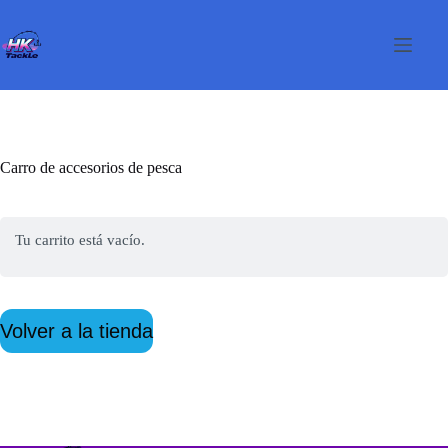
Saltar
al
contenido
Carro de accesorios de pesca
Tu carrito está vacío.
Volver a la tienda