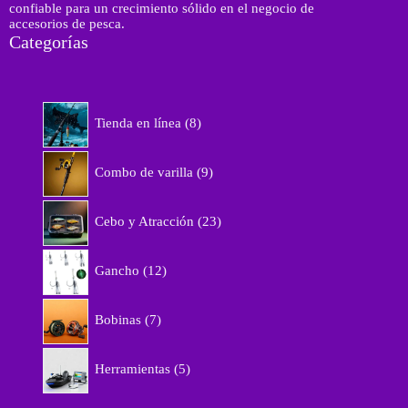
confiable para un crecimiento sólido en el negocio de
accesorios de pesca.
Categorías
8
Tienda en línea
8
p
r
9
o
Combo de varilla
9
p
d
r
u
2
o
Cebo y Atracción
23
c
3
d
t
p
u
1
o
r
Gancho
12
c
2
s
o
t
p
d
7
o
r
Bobinas
7
u
p
s
o
c
r
d
5
t
o
Herramientas
5
u
p
o
d
c
r
s
u