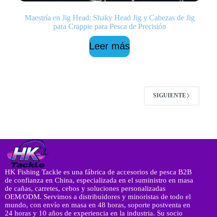
Maestría en Jig Head: Shaky Head Jig y Cabezas de Jig
para Crappie para Pesca de Precisión
Leer más
SIGUIENTE
HK Fishing Tackle es una fábrica de accesorios de pesca B2B
de confianza en China, especializada en el suministro en masa
de cañas, carretes, cebos y soluciones personalizadas
OEM/ODM. Servimos a distribuidores y minoristas de todo el
mundo, con envío en masa en 48 horas, soporte postventa en
24 horas y 10 años de experiencia en la industria. Su socio