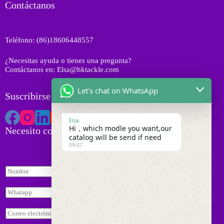
t
o
Contáctanos
c
o
d
t
s
u
o
c
s
Teléfono: (86)18606448557
t
o
¿Necesitas ayuda o tienes una pregunta?
s
Contáctanos en: Elsa@hktackle.com
Let's chat on WhatsApp
Suscribirse a HK Tackle
Elsa
Hi，which modle you want,our
Necesito cotización
catalog will be send if need
09:07
N
o
m
W
b
h
r
a
C
e
t
o
*