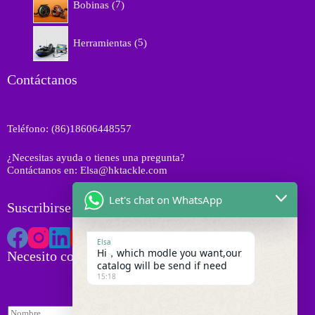
r
Bobinas
7
u
p
s
o
c
r
d
5
t
o
Herramientas
5
u
p
o
d
c
r
s
u
t
o
Contáctanos
c
o
d
t
s
u
o
c
s
Teléfono: (86)18606448557
t
o
¿Necesitas ayuda o tienes una pregunta?
s
Contáctanos en: Elsa@hktackle.com
Let's chat on WhatsApp
Suscribirse a HK Tackle
Elsa
Hi，which modle you want,our
Necesito cotización
catalog will be send if need
15:18
N