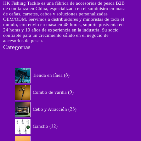
HK Fishing Tackle es una fábrica de accesorios de pesca B2B
o
de confianza en China, especializada en el suministro en masa
r
de cañas, carretes, cebos y soluciones personalizadas
r
OEM/ODM. Servimos a distribuidores y minoristas de todo el
e
mundo, con envío en masa en 48 horas, soporte postventa en
o
24 horas y 10 años de experiencia en la industria. Su socio
confiable para un crecimiento sólido en el negocio de
accesorios de pesca.
Categorías
8
Tienda en línea
8
p
r
9
o
Combo de varilla
9
p
d
r
u
2
o
Cebo y Atracción
23
c
3
d
t
p
u
1
o
r
Gancho
12
c
2
s
o
t
p
d
7
o