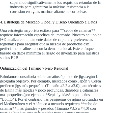
superando significativamente los requisitos estándar de la
industria para garantizar la máxima resistencia a la
corrosión en aguas marinas altamente corrosivas.
4. Estrategia de Mercado Global y Diseño Orientado a Datos
Una estrategia mayorista exitosa para **cebos de calamar**
requiere información específica del mercado. Nuestro equipo de
I+D analiza continuamente datos de captura y preferencias
regionales para asegurar que la mezcla de productos esté
perfectamente alineada con la demanda local. Este enfoque
basado en datos minimiza el riesgo de inventario para nuestros
socios B2B.
Optimización del Tamaño y Peso Regional
Brindamos consultoría sobre tamaños óptimos de jigs según la
geografía objetivo. Por ejemplo, mercados como Japón y Corea
prefieren jigs más pequeños (Tamaño #2.5 a #3.0) para técnicas
de Eging más rápidas y poco profundas, dirigidos a calamares
más pequeños (por ejemplo, *Sepia lycidas* o pequeños
*Loligo*). Por el contrario, las pesquerías de aguas profundas en
el Mediterráneo y el Atlántico a menudo requieren **cebo de
calamar** más grandes y pesados (Tamaño #3.5 a #4.0) con
tasas de hundimiento más rápidas para alcanzar mayores