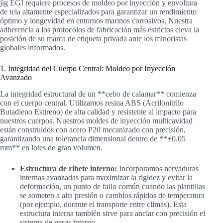
jig EGI requiere procesos de moldeo por inyección y envoltura
de tela altamente especializados para garantizar un rendimiento
óptimo y longevidad en entornos marinos corrosivos. Nuestra
adherencia a los protocolos de fabricación más estrictos eleva la
posición de su marca de etiqueta privada ante los minoristas
globales informados.
1. Integridad del Cuerpo Central: Moldeo por Inyección
Avanzado
La integridad estructural de un **cebo de calamar** comienza
con el cuerpo central. Utilizamos resina ABS (Acrilonitrilo
Butadieno Estireno) de alta calidad y resistente al impacto para
nuestros cuerpos. Nuestros moldes de inyección multicavidad
están construidos con acero P20 mecanizado con precisión,
garantizando una tolerancia dimensional dentro de **±0.05
mm** en lotes de gran volumen.
Estructura de ribete interno:
Incorporamos nervaduras
internas avanzadas para maximizar la rigidez y evitar la
deformación, un punto de fallo común cuando las plantillas
se someten a alta presión o cambios rápidos de temperatura
(por ejemplo, durante el transporte entre climas). Esta
estructura interna también sirve para anclar con precisión el
sistema de pesas interno.