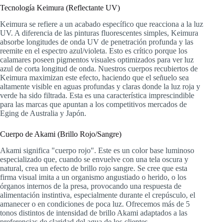
Tecnología Keimura (Reflectante UV)
Keimura se refiere a un acabado específico que reacciona a la luz
UV. A diferencia de las pinturas fluorescentes simples, Keimura
absorbe longitudes de onda UV de penetración profunda y las
reemite en el espectro azul/violeta. Esto es crítico porque los
calamares poseen pigmentos visuales optimizados para ver luz
azul de corta longitud de onda. Nuestros cuerpos recubiertos de
Keimura maximizan este efecto, haciendo que el señuelo sea
altamente visible en aguas profundas y claras donde la luz roja y
verde ha sido filtrada. Esta es una característica imprescindible
para las marcas que apuntan a los competitivos mercados de
Eging de Australia y Japón.
Cuerpo de Akami (Brillo Rojo/Sangre)
Akami significa "cuerpo rojo". Este es un color base luminoso
especializado que, cuando se envuelve con una tela oscura y
natural, crea un efecto de brillo rojo sangre. Se cree que esta
firma visual imita a un organismo angustiado o herido, o los
órganos internos de la presa, provocando una respuesta de
alimentación instintiva, especialmente durante el crepúsculo, el
amanecer o en condiciones de poca luz. Ofrecemos más de 5
tonos distintos de intensidad de brillo Akami adaptados a las
preferencias de claridad del agua de los clientes.