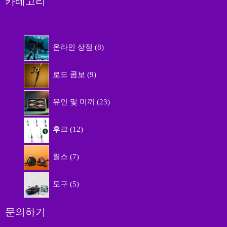
카테고리
8
온라인 상점
8
개
상
9
품
로드 콤보
9
개
상
2
품
유인 및 미끼
23
3
개
1
상
후크
12
2
품
개
7
상
릴스
7
개
품
상
5
품
도구
5
개
상
품
문의하기