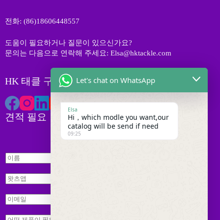
전화: (86)18606448557
도움이 필요하거나 질문이 있으신가요?
문의는 다음으로 연락해 주세요: Elsa@hktackle.com
Let's chat on WhatsApp
HK 태클 구독하기
Elsa
견적 필요
Hi，which modle you want,our
catalog will be send if need
09:25
이
름
*
왓
츠
앱
이
*
메
W
일
문