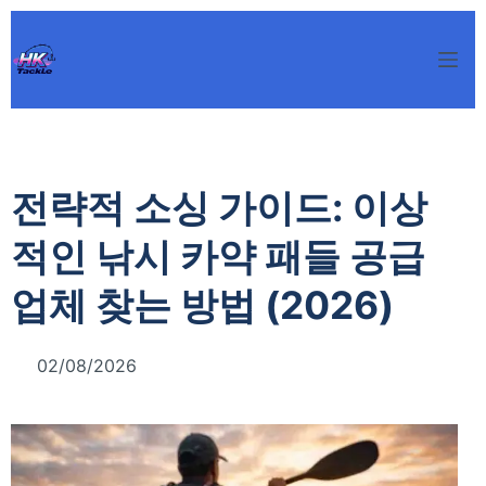
본
문
으
로
건
너
전략적 소싱 가이드: 이상
뛰
기
적인 낚시 카약 패들 공급
업체 찾는 방법 (2026)
02/08/2026