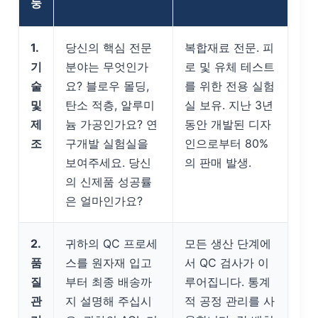
둥
1.
당신의 핵심 전문
복합재료 전문. 피
기
분야는 무엇인가
로 및 유체 테스트
술
요? 블로우 몰딩,
를 위한 전용 실험
및
탄소 적층, 알루미
실 보유. 지난 3년
제
늄 가공인가요? 연
동안 개발된 디자
조
구개발 실험실을
인으로부터 80%
보여주세요. 당신
의 판매 발생.
의 신제품 성공률
은 얼마인가요?
2.
귀하의 QC 프로세
모든 생산 단계에
품
스를 원자재 입고
서 QC 검사가 이
질
부터 최종 배송까
루어집니다. 통계
관
지 설명해 주십시
적 공정 관리를 사