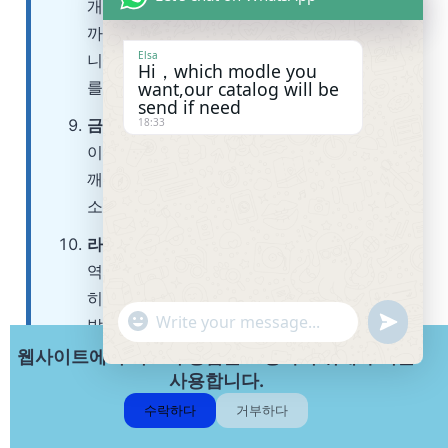
개인 안전 장비(PPE)를 착용하고 있습니
까? 환경이 합리적으로 깨끗하고 안전합
Elsa
니까? 이직률이 높은 상점은 낮은 사기
Hi，which modle you
를 가지고 있어 품질을 저해합니다.
want,our catalog will be
send if need
금형 보관 및 유지 관리:
비싼 사출 금형
18:33
이나 블래더 금형은 어떻게 저장되나요?
깨끗하며 잘 관리되고 있나요? 여기서의
소홀함은 불일치한 제품을 의미합니다.
라인 작업자에게 물어보세요:
귀하의 통
역사를 통해 무작위 작업자에게 "가장 흔
히 보는 결함은 무엇인가요?"와 "하나를
"
발견했을 때 어떻게 되나요?"라고 물어
W
u
+
보세요. 그들의 답변은 금과 같습니다.
웹사이트에서 최고의 경험을 보장하기 위해 쿠키를
h
n
c
사용합니다.
a
h
d
t
수락하다
거부하다
a
s
H
e