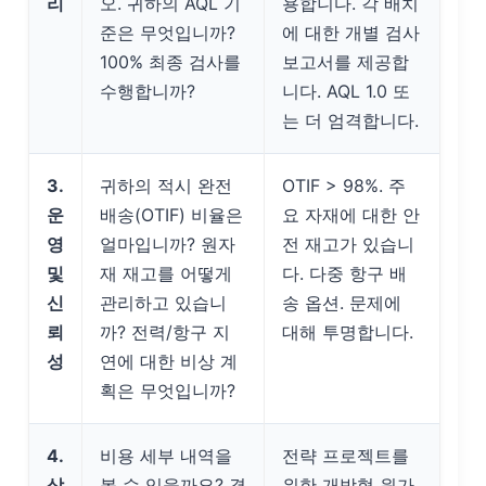
리
오. 귀하의 AQL 기
용합니다. 각 배치
준은 무엇입니까?
에 대한 개별 검사
100% 최종 검사를
보고서를 제공합
수행합니까?
니다. AQL 1.0 또
는 더 엄격합니다.
3.
귀하의 적시 완전
OTIF > 98%. 주
운
배송(OTIF) 비율은
요 자재에 대한 안
영
얼마입니까? 원자
전 재고가 있습니
및
재 재고를 어떻게
다. 다중 항구 배
신
관리하고 있습니
송 옵션. 문제에
뢰
까? 전력/항구 지
대해 투명합니다.
성
연에 대한 비상 계
획은 무엇입니까?
4.
비용 세부 내역을
전략 프로젝트를
상
볼 수 있을까요? 결
위한 개방형 원가