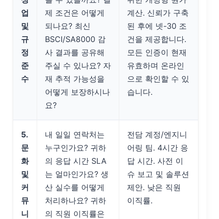
업
제 조건은 어떻게
계산. 신뢰가 구축
및
되나요? 최신
된 후에 넷-30 조
규
BSCI/SA8000 감
건을 제공합니다.
정
사 결과를 공유해
모든 인증이 현재
준
주실 수 있나요? 자
유효하며 온라인
수
재 추적 가능성을
으로 확인할 수 있
어떻게 보장하시나
습니다.
요?
5.
내 일일 연락처는
전담 계정/엔지니
문
누구인가요? 귀하
어링 팀. 4시간 응
화
의 응답 시간 SLA
답 시간. 사전 이
및
는 얼마인가요? 생
슈 보고 및 솔루션
커
산 실수를 어떻게
제안. 낮은 직원
뮤
처리하나요? 귀하
이직률.
니
의 직원 이직률은