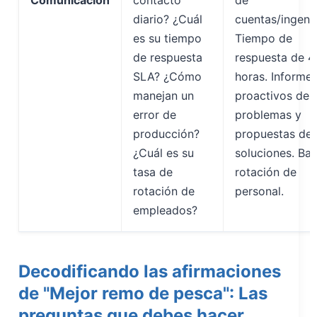
Comunicación
contacto
de
diario? ¿Cuál
cuentas/ingenie
es su tiempo
Tiempo de
de respuesta
respuesta de 4
SLA? ¿Cómo
horas. Informe
manejan un
proactivos de
error de
problemas y
producción?
propuestas de
¿Cuál es su
soluciones. Baj
tasa de
rotación de
rotación de
personal.
empleados?
Decodificando las afirmaciones
de "Mejor remo de pesca": Las
preguntas que debes hacer