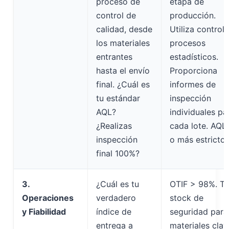
proceso de
etapa de
control de
producción.
calidad, desde
Utiliza control
los materiales
procesos
entrantes
estadísticos.
hasta el envío
Proporciona
final. ¿Cuál es
informes de
tu estándar
inspección
AQL?
individuales pa
¿Realizas
cada lote. AQL 
inspección
o más estricto.
final 100%?
3.
¿Cuál es tu
OTIF > 98%. Ti
Operaciones
verdadero
stock de
y Fiabilidad
índice de
seguridad para
entrega a
materiales clav