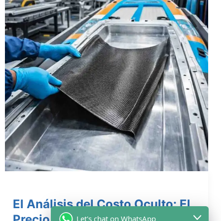
El Análisis del Costo Oculto: El
Precio Unitario es un Espejismo
Let's chat on WhatsApp