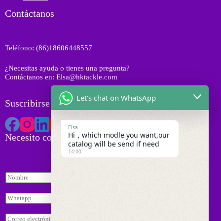
r
s
u
t
o
Contáctanos
c
o
d
t
s
u
o
c
s
Teléfono: (86)18606448557
t
o
¿Necesitas ayuda o tienes una pregunta?
s
Contáctanos en: Elsa@hktackle.com
Let's chat on WhatsApp
Suscribirse a HK Tackle
Elsa
Hi，which modle you want,our
Necesito cotización
catalog will be send if need
14:00
N
o
m
W
b
h
r
a
C
e