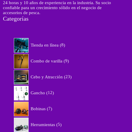
24 horas y 10 años de experiencia en la industria. Su socio
confiable para un crecimiento sólido en el negocio de
accesorios de pesca.
Categorías
8
Tienda en línea
8
p
r
9
o
Combo de varilla
9
p
d
r
u
2
o
Cebo y Atracción
23
c
3
d
t
p
u
1
o
r
Gancho
12
c
2
s
o
t
p
d
7
o
r
Bobinas
7
u
p
s
o
c
r
d
5
t
o
Herramientas
5
u
p
o
d
c