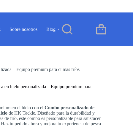
s
Sobre nosotros
Blog
Contacto
ES
Carro
de
compra
alizada – Equipo premium para climas fríos
ca en hielo personalizada – Equipo premium para
mium en el hielo con el
Combo personalizado de
ielo
de HK Tackle. Diseñado para la durabilidad y
s de frío, este combo es personalizable para satisfacer
. Haz tu pedido ahora y mejora tu experiencia de pesca