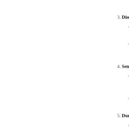
Dis
Sen
Dur