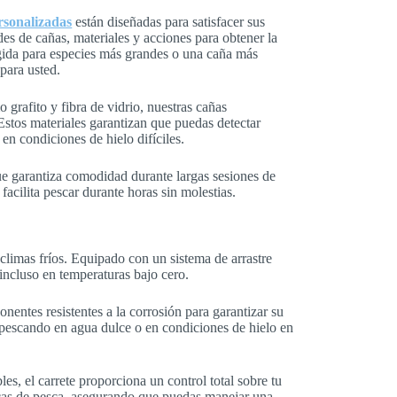
rsonalizadas
están diseñadas para satisfacer sus
des de cañas, materiales y acciones para obtener la
rígida para especies más grandes o una caña más
para usted.
 grafito y fibra de vidrio, nuestras cañas
 Estos materiales garantizan que puedas detectar
en condiciones de hielo difíciles.
 que garantiza comodidad durante largas sesiones de
facilita pescar durante horas sin molestias.
climas fríos. Equipado con un sistema de arrastre
incluso en temperaturas bajo cero.
nentes resistentes a la corrosión para garantizar su
s pescando en agua dulce o en condiciones de hielo en
les, el carrete proporciona un control total sobre tu
cnicas de pesca, asegurando que puedas manejar una