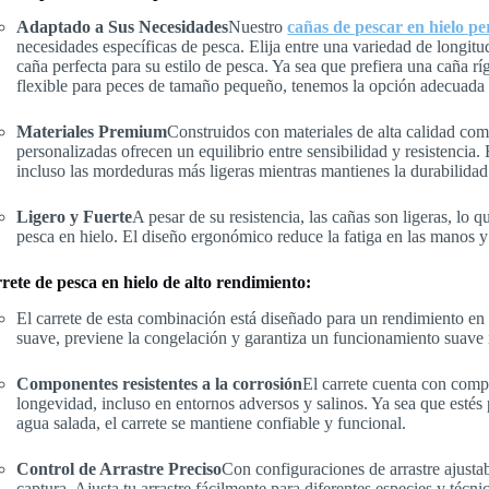
Adaptado a Sus Necesidades
Nuestro
cañas de pescar en hielo pe
necesidades específicas de pesca. Elija entre una variedad de longitu
caña perfecta para su estilo de pesca. Ya sea que prefiera una caña 
flexible para peces de tamaño pequeño, tenemos la opción adecuada 
Materiales Premium
Construidos con materiales de alta calidad como
personalizadas ofrecen un equilibrio entre sensibilidad y resistencia.
incluso las mordeduras más ligeras mientras mantienes la durabilidad 
Ligero y Fuerte
A pesar de su resistencia, las cañas son ligeras, lo
pesca en hielo. El diseño ergonómico reduce la fatiga en las manos y 
rete de pesca en hielo de alto rendimiento:
El carrete de esta combinación está diseñado para un rendimiento en 
suave, previene la congelación y garantiza un funcionamiento suave 
Componentes resistentes a la corrosión
El carrete cuenta con compo
longevidad, incluso en entornos adversos y salinos. Ya sea que esté
agua salada, el carrete se mantiene confiable y funcional.
Control de Arrastre Preciso
Con configuraciones de arrastre ajustab
captura. Ajusta tu arrastre fácilmente para diferentes especies y té