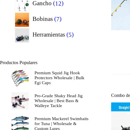
12
Gancho
12
productos
7
Bobinas
7
productos
5
Herramientas
5
productos
Productos Populares
Premium Squid Jig Hook
Protectors Wholesale | Bulk
Egi Caps
Combo de 
Pro-Grade Shaky Head Jig
Wholesale | Best Bass &
Walleye Tackle
Premium Mackerel Swimbaits
for Tuna | Wholesale &
Custom Lures