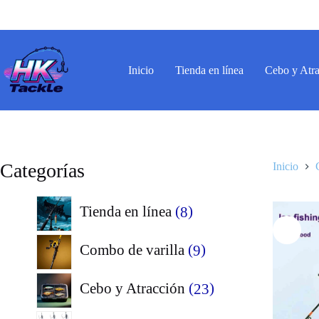
Saltar
al
contenido
Inicio
Tienda en línea
Cebo y Atr
Categorías
Inicio
8
Tienda en línea
8
productos
9
Combo de varilla
9
productos
23
Cebo y Atracción
23
productos