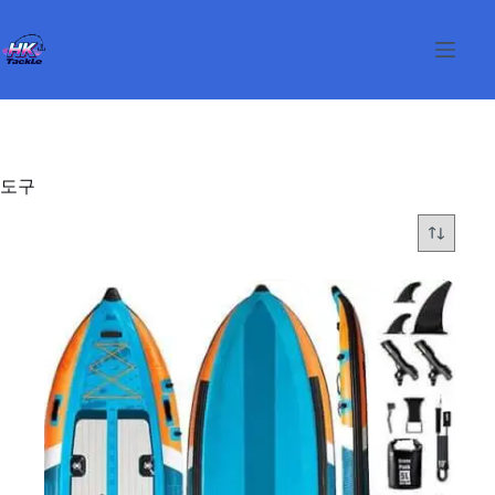
본
문
으
로
건
너
뛰
기
도구