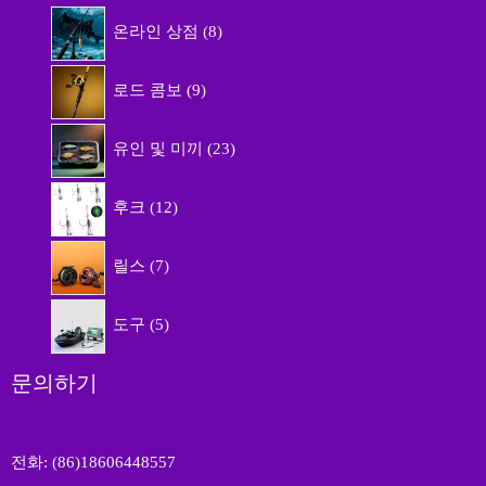
8
온라인 상점
8
개
상
9
품
로드 콤보
9
개
상
2
품
유인 및 미끼
23
3
개
1
상
후크
12
2
품
개
7
상
릴스
7
개
품
상
5
품
도구
5
개
상
품
문의하기
전화: (86)18606448557