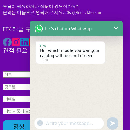
도움이 필요하거나 질문이 있으신가요?
문의는 다음으로 연락해 주세요: Elsa@hktackle.com
Let's chat on WhatsApp
HK 태클 구독하기
Elsa
견적 필요
Hi，which modle you want,our
catalog will be send if need
13:30
이
름
이
*
왓
름
츠
*
앱
이
I
*
메
n
q
일
문
u
*
의
i
*
"
r
W
u
정상
+
y