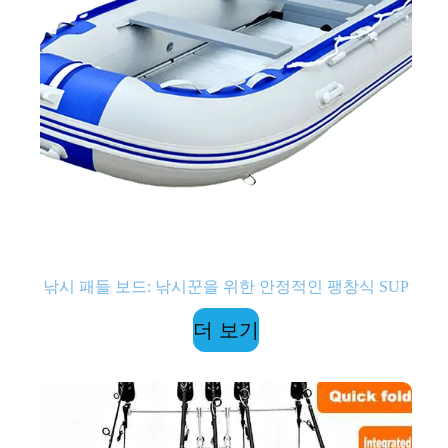
낚시 패들 보드: 낚시꾼을 위한 안정적인 팽창식 SUP
더 보기