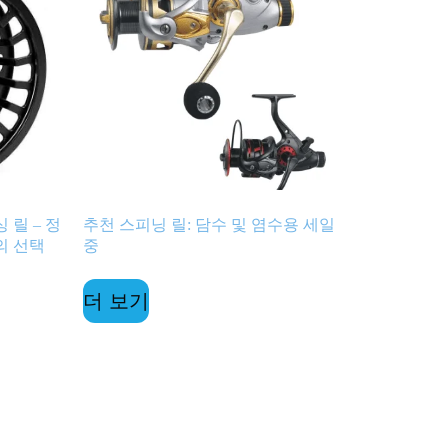
 릴 – 정
추천 스피닝 릴: 담수 및 염수용 세일
의 선택
중
더 보기