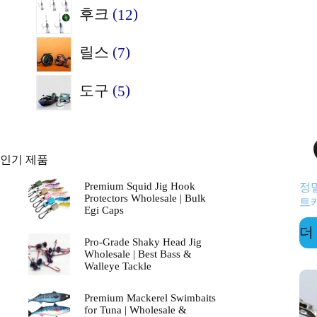
12
품
후크
12
상
개
7
품
릴스
7
상
개
5
품
도구
5
상
개
품
상
인기 제품
품
Premium Squid Jig Hook
정밀
Protectors Wholesale | Bulk
트
Egi Caps
더
Pro-Grade Shaky Head Jig
Wholesale | Best Bass &
Walleye Tackle
Premium Mackerel Swimbaits
for Tuna | Wholesale &