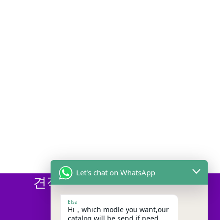
Let's chat on WhatsApp
견적 필요
Elsa
Hi，which modle you want,our
catalog will be send if need