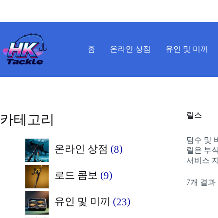
본
문
으
로
건
홈
온라인 상점
유인 및 미끼
너
뛰
기
릴스
카테고리
담수 및 
8
온라인 상점
8
릴은 부식
서비스 지
개
9
로드 콤보
9
상
7개 결과
개
품
23
유인 및 미끼
23
상
개