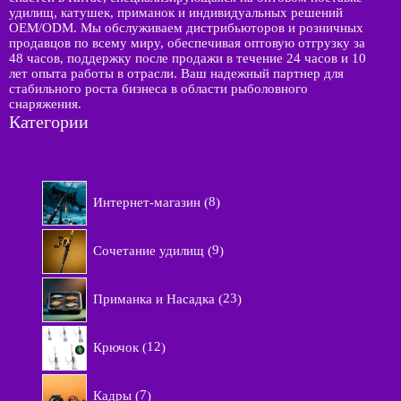
удилищ, катушек, приманок и индивидуальных решений
OEM/ODM. Мы обслуживаем дистрибьюторов и розничных
продавцов по всему миру, обеспечивая оптовую отгрузку за
48 часов, поддержку после продажи в течение 24 часов и 10
лет опыта работы в отрасли. Ваш надежный партнер для
стабильного роста бизнеса в области рыболовного
снаряжения.
Категории
8
Интернет-магазин
8
т
о
9
в
Сочетание удилищ
9
т
а
о
р
2
в
Приманка и Насадка
23
о
3
а
в
т
р
1
о
Крючок
12
о
2
в
в
т
а
7
о
Кадры
7
р