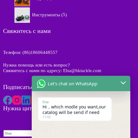
т
в
а
о
а
5
в
Инструменты
5
р
т
а
о
о
р
в
в
Свяжитесь с нами
о
а
в
р
о
Телефон: (86)18606448557
в
Нужна помощь или есть вопрос?
Свяжитесь с нами по адресу: Elsa@hktackle.com
Let's chat on WhatsApp
Подписаться на HK Tackle
Elsa
Hi，which modle you want,our
Нужна цитата
catalog will be send if need
11:05
И
м