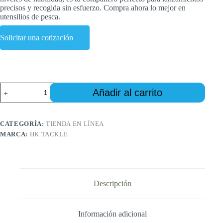
precisos y recogida sin esfuerzo. Compra ahora lo mejor en
utensilios de pesca.
Solicitar una cotización
Premium
Añadir al carrito
Baitcast
Reels
rods
Combo
CATEGORÍA:
TIENDA EN LÍNEA
-
MARCA:
HK TACKLE
Precision
Performance
for
Anglers
cantidad
Descripción
Información adicional