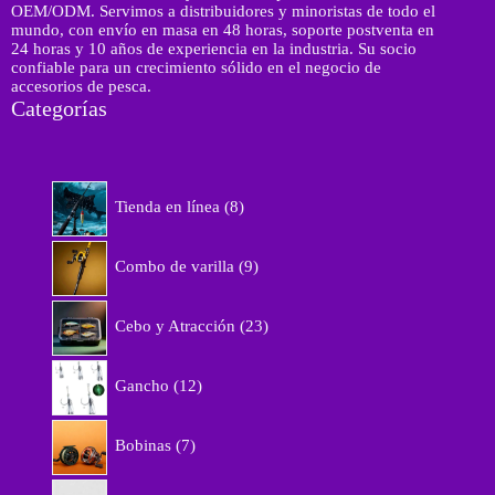
OEM/ODM. Servimos a distribuidores y minoristas de todo el
mundo, con envío en masa en 48 horas, soporte postventa en
24 horas y 10 años de experiencia en la industria. Su socio
confiable para un crecimiento sólido en el negocio de
accesorios de pesca.
Categorías
8
Tienda en línea
8
p
r
9
o
Combo de varilla
9
p
d
r
u
2
o
Cebo y Atracción
23
c
3
d
t
p
u
1
o
r
Gancho
12
c
2
s
o
t
p
d
7
o
r
Bobinas
7
u
p
s
o
c
r
d
5