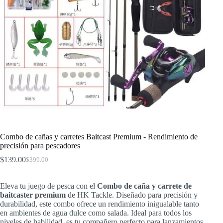
Combo de cañas y carretes Baitcast Premium - Rendimiento de
precisión para pescadores
$
139.00
$
399.00
El
El
precio
precio
original
actual
Eleva tu juego de pesca con el
Combo de caña y carrete de
era:
es:
baitcaster premium
de HK Tackle. Diseñado para precisión y
$399.00.
$139.00.
durabilidad, este combo ofrece un rendimiento inigualable tanto
en ambientes de agua dulce como salada. Ideal para todos los
niveles de habilidad, es tu compañero perfecto para lanzamientos