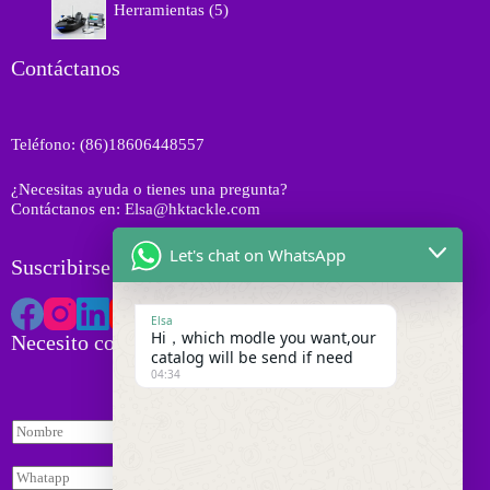
t
o
Herramientas
5
u
p
o
d
c
r
s
u
t
o
Contáctanos
c
o
d
t
s
u
o
c
s
Teléfono: (86)18606448557
t
o
¿Necesitas ayuda o tienes una pregunta?
s
Contáctanos en: Elsa@hktackle.com
Let's chat on WhatsApp
Suscribirse a HK Tackle
Elsa
Hi，which modle you want,our
Necesito cotización
catalog will be send if need
04:34
N
o
m
W
b