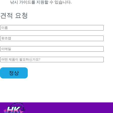
낚시 가이드를 지원할 수 있습니다.
견적 요청
이
름
*
왓
츠
이
앱
이
름
*
메
*
일
문
*
의
*
정상