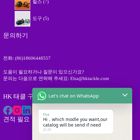
릴스
7
개
품
상
5
품
도구
5
개
상
품
문의하기
전화: (86)18606448557
도움이 필요하거나 질문이 있으신가요?
문의는 다음으로 연락해 주세요: Elsa@hktackle.com
Let's chat on WhatsApp
HK 태클 구독하기
Elsa
견적 필요
Hi，which modle you want,our
catalog will be send if need
21:31