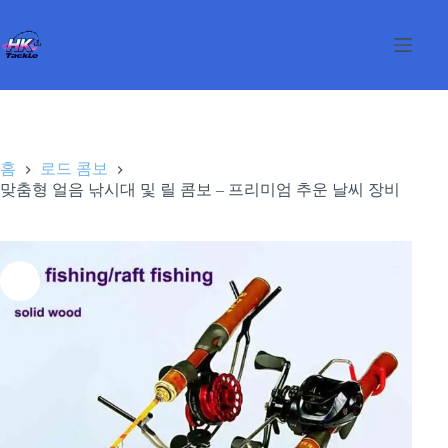
본
문
으
로
건
너
뛰
기
홈
로드 콤보
맞춤형 얼음 낚시대 및 릴 콤보 – 프리미엄 추운 날씨 장비